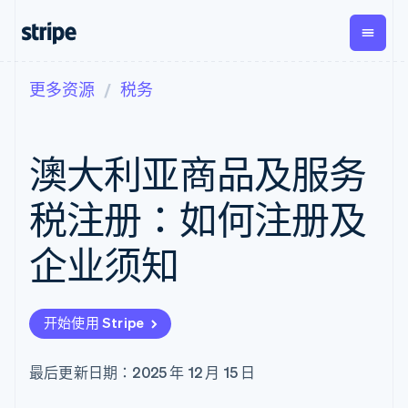
更多资源
税务
按企业阶段
文档
学习
支付
营收
资金管
平台
理
易市
大型企业
Stripe 文档
博客
Payments
Billing
初创企业
API 参考文档
客户案例
澳大利亚商品及服务
在线支付
经常性收入
Global
Conn
库与 SDK
指南
Managed
Metronome
Payouts
Stripe Apps
Payments
按用量计费
平台
税注册：如何注册及
备案商家解决
Subscriptions
向第三
按应用场景
方案
方打款
支持
订阅管理
Payment links
Crypto
企业须知
指南
智能体商务
Invoicing
钱包、
加密货币
获取支持
无代码支付
一次性或定期
稳定币
电子商务
接受线上付款
管理支持方案
Checkout
账单
发行和
嵌入式金融
实施预建结账流程
专业服务
预构建支付界
Tax
发卡基
开始使用 Stripe
财务自动化
构建平台或交易市场
面
销售税和增值
础设施
全球化企业
管理订阅
Elements
税自动化
应用内支付
提供按用量计费
灵活的 UI 组件
Revenue
最后更新日期：2025 年 12 月 15 日
交易市场
发行稳定币支持的支付卡
支付方式
Recognition
公司
资金管理
使用代理预配和管理服务
Access to
会计自动化
平台