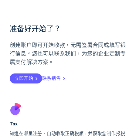
English
简体中文
美国
English
Español
简体中文
墨西哥
准备好开始了？
Español
English
挪威
English
创建账户即可开始收款，无需签署合同或填写银
葡萄牙
行信息。您也可以联系我们，为您的企业定制专
Português
English
日本
属支付解决方案。
日本語
English
瑞典
立即开始
联系销售
Svenska
English
瑞士
Deutsch
Français
Italiano
English
塞浦路斯
English
斯洛伐克
English
斯洛文尼亚
Tax
English
Italiano
知道在哪里注册，自动收取正确税额，并获取您制作报税
泰国