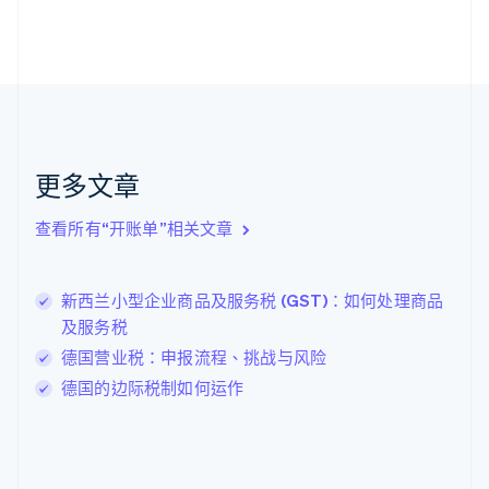
芬兰
English
Svenska
荷兰
Nederlands
English
加拿大
English
Français
捷克
English
克罗地亚
更多文章
English
Italiano
拉脱维亚
查看所有“开账单”相关文章
English
立陶宛
English
新西兰小型企业商品及服务税 (GST)：如何处理商品
列支敦士登
及服务税
Deutsch
English
卢森堡
德国营业税：申报流程、挑战与风险
Français
Deutsch
English
德国的边际税制如何运作
罗马尼亚
English
马尔他
English
马来西亚