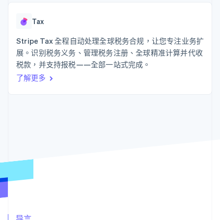
125+
Stripe Sigma
产品路线图
SaaS
自定义报告
Authorization
Sessions 年度大会
Boost
Data Pipeline
Tax
招聘
支付成功率优
数据同步
资源
新闻编辑室
化
Stripe Tax 全程自动处理全球税务合规，让您专注业务扩
Stripe Press
Link
按行业
应用程序集成
展。识别税务义务、管理税务注册、全球精准计算并代收
加速结账
代码示例
税款，并支持报税——全部一站式完成。
AI 企业
开发者博客
创作者经济
API 状态
联系
了解更多
游戏
酒店、旅游与休闲
联系销售
更多
保险
成为合作伙伴
Product roadmap
媒体与娱乐
了解未来规划
非营利组织
专业服务
Radar
公共部门
欺诈防范
零售
Atlas
初创企业注册
Climate
生态系统
碳移除
合作伙伴
Stripe App Marketplace
导言