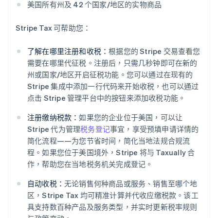
美国所有州及 42 个国家/地区的实物商品
Stripe Tax 可帮助您：
了解在哪里注册和收税：
根据您的 Stripe 交易查看您
需要在哪里代征税。注册后，只需几秒钟即可在新的
州或国家/地区开启征税功能。您可以通过在现有的
Stripe 集成中添加一行代码来开始收税，也可以通过
点击 Stripe 管理平台中的按钮来添加收税功能。
注册缴纳税款：
如果您的企业位于美国，可以让
Stripe 代为管理
税务登记
事宜，享受预填申请详情的
简化流程——为您节省时间，简化当地法规合规流
程。如果您位于美国境外，Stripe 将与 Taxually 合
作，帮助您在当地税务机关完成登记。
自动收税：
无论销售何种商品或服务、销售至哪个地
区，Stripe Tax 均可精准计算并代收应缴税款。该工
阿联酋
具支持数百种产品及服务类型，并实时更新税率规则
English