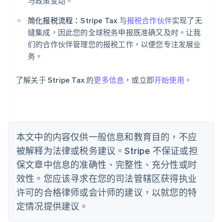
爱尔兰
与政策变动。
English
爱沙尼亚
简化报税流程：
Stripe Tax 与
报税合作伙伴
实现了无
English
缝集成，因此您的全球税务申报既准确又及时。让我
奥地利
们的合作伙伴管理您的报税工作，以便您专注发展业
Deutsch
English
务。
澳大利亚
English
巴西
了解关于 Stripe Tax 的
更多信息
，或立即
开始使用
。
Português
English
保加利亚
English
比利时
Nederlands
Français
Deutsch
English
本文中的内容仅供一般信息和教育目的，不应
波兰
被解释为法律或税务建议。Stripe 不保证或担
English
丹麦
保文章中信息的准确性、完整性、充分性或时
English
效性。您应该寻求在您的司法管辖区获得执业
德国
Deutsch
English
许可的合格律师或会计师的建议，以就您的特
法国
定情况提供建议。
Français
English