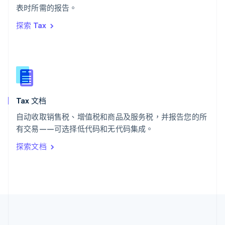
ไทย
English
表时所需的报告。
希腊
探索 Tax
English
西班牙
Español
English
新加坡
English
简体中文
新西兰
English
Tax 文档
匈牙利
English
自动收取销售税、增值税和商品及服务税，并报告您的所
意大利
有交易——可选择低代码和无代码集成。
Italiano
English
印度
探索文档
English
英国
English
直布罗陀
English
中国内地
简体中文
English
中国香港特别行政区