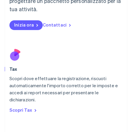
progettare un pacchetto personalizzato per la
Malaysia
English
简体中文
tua attività.
Malta
English
Messico
Inizia ora
Contattaci
Español
English
Norvegia
English
Nuova Zelanda
English
Paesi Bassi
Nederlands
English
Tax
Polonia
English
Scopri dove effettuare la registrazione, riscuoti
Portogallo
automaticamente l'importo corretto per le imposte e
Português
English
accedi ai report necessari per presentare le
RAS di Hong Kong, Cina
dichiarazioni.
English
简体中文
Regno Unito
Scopri Tax
English
Repubblica Ceca
English