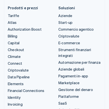
Prodotti e prezzi
Soluzioni
Tariffe
Aziende
Atlas
Start-up
Authorization Boost
Commercio agentico
Billing
Criptovalute
Capital
E-commerce
Checkout
Strumenti finanziari
integrati
Climate
Automazione per finanza
Connect
Aziende globali
Criptovalute
Pagamenti in-app
Data Pipeline
Marketplace
Elements
Gestione del denaro
Financial Connections
Piattaforme
Identity
SaaS
Invoicing