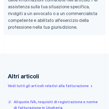
Brasile
assistenza sulla tua situazione specifica,
Português
English
Bulgaria
rivolgiti a un avvocato o a un commercialista
English
competente e abilitato all'esercizio della
Canada
English
Français
professione nella tua giurisdizione.
Cina continentale
简体中文
English
Cipro
English
Croazia
English
Italiano
Danimarca
English
Emirati Arabi Uniti
English
Altri articoli
Estonia
English
Vedi tutti gli articoli relativi alla fatturazione
Finlandia
English
Svenska
Francia
Aliquote IVA, requisiti di registrazione e norme
Français
English
di fatturazione in Ungheria