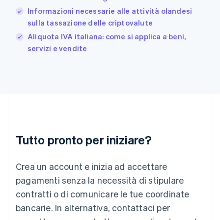
Germania
Informazioni necessarie alle attività olandesi
Deutsch
English
Giappone
sulla tassazione delle criptovalute
日本語
English
Aliquota IVA italiana: come si applica a beni,
Gibilterra
servizi e vendite
English
Grecia
English
India
English
Irlanda
English
Italia
Italiano
English
Tutto pronto per iniziare?
Lettonia
English
Liechtenstein
Crea un account e inizia ad accettare
Deutsch
English
Lituania
pagamenti senza la necessità di stipulare
English
contratti o di comunicare le tue coordinate
Lussemburgo
bancarie. In alternativa, contattaci per
Français
Deutsch
English