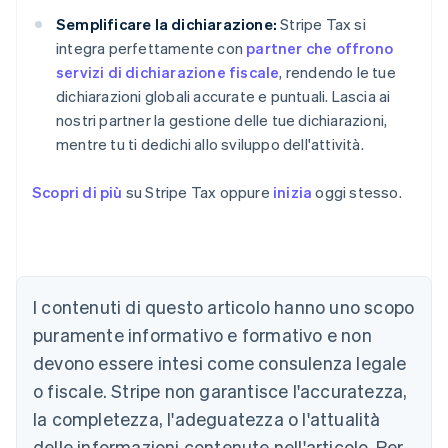
Semplificare la dichiarazione:
Stripe Tax si
integra perfettamente con
partner che offrono
servizi di dichiarazione fiscale
, rendendo le tue
dichiarazioni globali accurate e puntuali. Lascia ai
nostri partner la gestione delle tue dichiarazioni,
mentre tu ti dedichi allo sviluppo dell'attività.
Scopri di più
su Stripe Tax oppure
inizia
oggi stesso.
I contenuti di questo articolo hanno uno scopo
Australia
puramente informativo e formativo e non
English
devono essere intesi come consulenza legale
Austria
o fiscale. Stripe non garantisce l'accuratezza,
Deutsch
English
Belgio
la completezza, l'adeguatezza o l'attualità
Nederlands
Français
Deutsch
English
delle informazioni contenute nell'articolo. Per