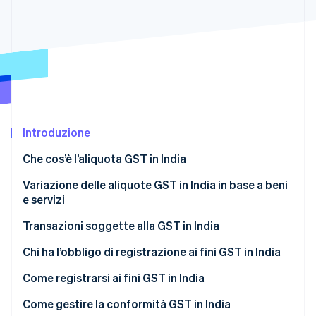
Scopri cosa ti aspetta
Radar
Ecosistema
Prevenzione delle frodi
Partner
Atlas
Stripe App Marketplace
Costituzione di start-up
Climate
Rimozione del carbonio
Introduzione
Identity
Verifica online dell'identità
Che cos’è l’aliquota GST in India
Variazione delle aliquote GST in India in base a beni
e servizi
Transazioni soggette alla GST in India
Stripe Sessions 2026
Scopri come Stripe sta costruendo l'infrastruttura economi
Chi ha l’obbligo di registrazione ai fini GST in India
Guarda ora
Come registrarsi ai fini GST in India
Come gestire la conformità GST in India