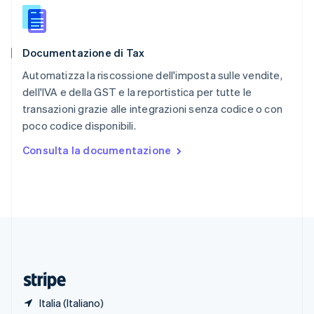
Romania
English
Singapore
English
简体中文
Documentazione di Tax
Slovacchia
English
Automatizza la riscossione dell'imposta sulle vendite,
Slovenia
dell'IVA e della GST e la reportistica per tutte le
English
Italiano
transazioni grazie alle integrazioni senza codice o con
Spagna
poco codice disponibili.
Español
English
Stati Uniti
Consulta la documentazione
English
Español
简体中文
Svezia
Svenska
English
Svizzera
Deutsch
Français
Italiano
English
Thailandia
ไทย
English
Ungheria
English
Italia (Italiano)