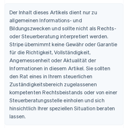
Der Inhalt dieses Artikels dient nur zu
allgemeinen Informations- und
Bildungszwecken und sollte nicht als Rechts-
oder Steuerberatung interpretiert werden.
Australien
Stripe übernimmt keine Gewähr oder Garantie
English
für die Richtigkeit, Vollständigkeit,
Belgien
Angemessenheit oder Aktualität der
Nederlands
Français
Deutsch
English
Brasilien
Informationen in diesem Artikel. Sie sollten
Português
English
den Rat eines in Ihrem steuerlichen
Bulgarien
Zuständigkeitsbereich zugelassenen
English
Dänemark
kompetenten Rechtsbeistands oder von einer
English
Steuerberatungsstelle einholen und sich
Deutschland
Deutsch
English
hinsichtlich Ihrer speziellen Situation beraten
Estland
lassen.
English
Festlandchina