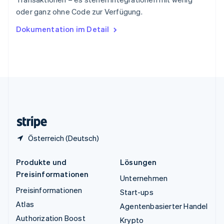
Tschechische Republik
oder ganz ohne Code zur Verfügung.
English
Ungarn
Dokumentation im Detail
English
Vereinigte Arabische Emirate
English
Vereinigte Staaten
English
Español
简体中文
Vereinigtes Königreich
English
Zypern
English
Österreich (Deutsch)
Produkte und
Lösungen
Preisinformationen
Unternehmen
Preisinformationen
Start-ups
Atlas
Agentenbasierter Handel
Authorization Boost
Krypto