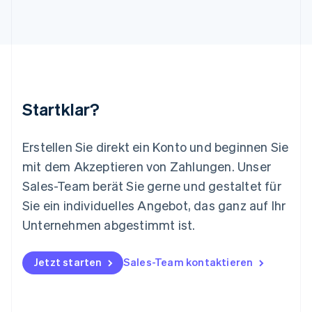
English
Liechtenstein
Deutsch
English
Litauen
English
Luxemburg
Français
Deutsch
English
Malaysia
Startklar?
English
简体中文
Malta
English
Erstellen Sie direkt ein Konto und beginnen Sie
Mexiko
mit dem Akzeptieren von Zahlungen. Unser
Español
English
Sales-Team berät Sie gerne und gestaltet für
Neuseeland
Sie ein individuelles Angebot, das ganz auf Ihr
English
Niederlande
Unternehmen abgestimmt ist.
Nederlands
English
Norwegen
English
Jetzt starten
Sales-Team kontaktieren
Österreich
Deutsch
English
Polen