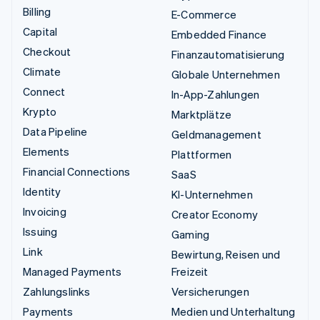
Billing
E-Commerce
Capital
Embedded Finance
Checkout
Finanzautomatisierung
Climate
Globale Unternehmen
Connect
In-App-Zahlungen
Krypto
Marktplätze
Data Pipeline
Geldmanagement
Elements
Plattformen
Financial Connections
SaaS
Identity
KI-Unternehmen
Invoicing
Creator Economy
Issuing
Gaming
Link
Bewirtung, Reisen und
Managed Payments
Freizeit
Zahlungslinks
Versicherungen
Payments
Medien und Unterhaltung