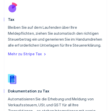
English
Portugal
Português
English
Rumänien
Tax
English
Schweden
Bleiben Sie auf dem Laufenden über Ihre
Svenska
English
Meldepflichten, ziehen Sie automatisch den richtigen
Schweiz
Steuerbetrag ein und generieren Sie im Handumdrehen
Deutsch
Français
Italiano
English
alle erforderlichen Unterlagen für Ihre Steuererklärung.
Singapur
English
简体中文
Mehr zu Stripe Tax
Slowakei
English
Slowenien
English
Italiano
Sonderverwaltungsregion Hongkong,
China
English
简体中文
Dokumentation zu Tax
Spanien
Español
English
Automatisieren Sie die Erhebung und Meldung von
Thailand
Verkaufssteuern, USt. und GST für all Ihre
ไทย
English
Transaktionen – es stehen Integrationen mit wenig