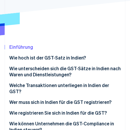
Betrugsprävention
Ecosystem
Atlas
Start-up-Gründung
Partner
Stripe App-Marktplatz
Climate
CO₂-Entnahme
Identity
Online-Identitätsprüfung
Einführung
Wie hoch ist der GST-Satz in Indien?
Wie unterscheiden sich die GST-Sätze in Indien nach
Waren und Dienstleistungen?
Stripe-Sessions 2026
Erfahren Sie, wie Stripe Lösungen für die Wirts
Welche Transaktionen unterliegen in Indien der
Jetzt ansehen
GST?
Wer muss sich in Indien für die GST registrieren?
Wie registrieren Sie sich in Indien für die GST?
Wie können Unternehmen die GST-Compliance in
Indien steuern?