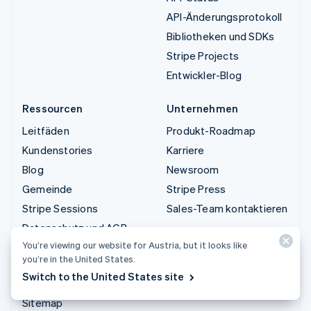
API-Änderungsprotokoll
Bibliotheken und SDKs
Stripe Projects
Entwickler-Blog
Ressourcen
Unternehmen
Leitfäden
Produkt-Roadmap
Kundenstories
Karriere
Blog
Newsroom
Gemeinde
Stripe Press
Stripe Sessions
Sales-Team kontaktieren
Datenschutz und AGB
You’re viewing our website for Austria, but it looks like
Eingeschränkte und nicht
you’re in the United States.
zugelassene Geschäfte
Switch to the United States site
Lizenzen
Sitemap