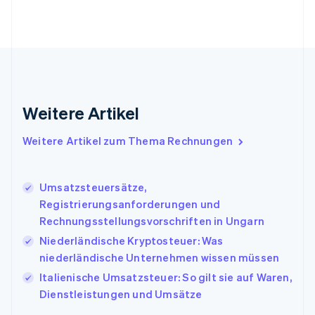
简体中文
English
Finnland
English
Svenska
Frankreich
Français
English
Gibraltar
English
Griechenland
Weitere Artikel
English
Indien
Weitere Artikel zum Thema Rechnungen
English
Irland
English
Umsatzsteuersätze,
Italien
Registrierungsanforderungen und
Italiano
English
Japan
Rechnungsstellungsvorschriften in Ungarn
日本語
English
Niederländische Kryptosteuer: Was
Kanada
niederländische Unternehmen wissen müssen
English
Français
Kroatien
Italienische Umsatzsteuer: So gilt sie auf Waren,
English
Italiano
Dienstleistungen und Umsätze
Lettland