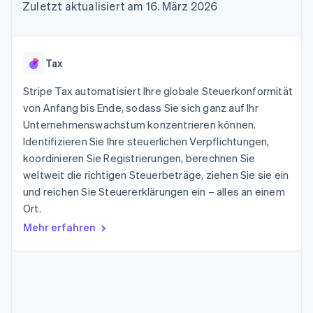
Data Pipeline
Zuletzt aktualisiert am 16. März 2026
Geldmanagement
Marktplatz auf
Zugriff auf mehr als
Datensynchronisierung
Produkt-Roadmap
Plattformen
Grundlagen der
125
Stripe Sessions
SaaS
Abonnementverwaltung
Terminal
Karriere
Zahlungen vor Ort
Newsroom
So setzen Sie
Tax
Authorization
Stripe Press
nutzungsbasierte
Boost
Abrechnung um
Stripe Tax automatisiert Ihre globale Steuerkonformität
Nach Branche
Optimierung der
Stablecoin-gestützte
Autorisierungsraten
von Anfang bis Ende, sodass Sie sich ganz auf Ihr
Karten ausgeben: So
Link
KI-Unternehmen
Kontakt
geht´s
Unternehmenswachstum konzentrieren können.
Beschleunigter
Creator Economy
Bereitstellung und
Identifizieren Sie Ihre steuerlichen Verpflichtungen,
Bezahlvorgang
Gaming
Verwaltung von
Sales-Team
koordinieren Sie Registrierungen, berechnen Sie
Financial
Bewirtung, Reisen und
Diensten mit Agenten
kontaktieren
Connections
Freizeit
weltweit die richtigen Steuerbeträge, ziehen Sie sie ein
Partner werden
Verbundene
Versicherungen
und reichen Sie Steuererklärungen ein – alles an einem
Medien und
Finanzdaten
Ort.
Unterhaltung
Ressourcen
Gemeinnützige
Mehr erfahren
Organisationen
Fachdienstleistungen
App-Integrationen
Mehr
Öffentlicher Sektor
Code-Beispiele
Product roadmap
Einzelhandel
Entwickler-Blog
Ausblick
API-Status
Radar