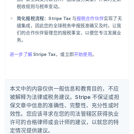
English
税收规则与税率变动。
爱沙尼亚
English
简化报税流程：
Stripe Tax 与
报税合作伙伴
实现了无
奥地利
缝集成，因此您的全球税务申报既准确又及时。让我
Deutsch
English
们的合作伙伴管理您的报税事宜，以便您专注发展业
澳大利亚
务。
English
巴西
Português
English
进一步了解
Stripe Tax，或立即
开始使用
。
保加利亚
English
比利时
Nederlands
Français
Deutsch
English
波兰
本文中的内容仅供一般信息和教育目的，不应
English
丹麦
被解释为法律或税务建议。Stripe 不保证或担
English
保文章中信息的准确性、完整性、充分性或时
德国
效性。您应该寻求在您的司法管辖区获得执业
Deutsch
English
法国
许可的合格律师或会计师的建议，以就您的特
Français
English
定情况提供建议。
芬兰