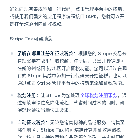
通过向现有集成添加一行代码，点击管理平台中的按钮，
或使用我们强大的应用程序编程接口 (API)，您就可以开
始在全球范围内征收税款。
Stripe Tax 可帮助您：
了解在哪里注册和征收税款：
根据您的 Stripe 交易查
看您需要在哪里征收税款。注册后，只需几秒钟即可
在新的州或国家/地区开启征税功能。您可以通过在现
有的 Stripe 集成中添加一行代码来开始征税，也可以
通过点击 Stripe 管理平台中的按钮来添加征税功能。
税务注册：
让 Stripe 为您处理
全球税务注册事务
，通
过预填申请信息简化流程，节省时间成本的同时，确
保轻松遵循当地法规要求。
自动征收税款：
无论您销售何种商品或服务、销售至
阿联酋
哪个地区，Stripe Tax 均可精准计算并征收应缴税
English
爱尔兰
款。该工具支持数百种产品及服务类型，并实时更新