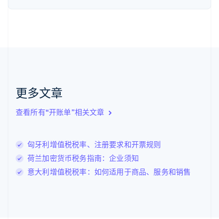
English
Svenska
荷兰
Nederlands
English
加拿大
English
Français
捷克
English
克罗地亚
English
Italiano
更多文章
拉脱维亚
English
查看所有“开账单”相关文章
立陶宛
English
列支敦士登
匈牙利增值税税率、注册要求和开票规则
Deutsch
English
卢森堡
荷兰加密货币税务指南：企业须知
Français
Deutsch
English
意大利增值税税率：如何适用于商品、服务和销售
罗马尼亚
English
马尔他
English
马来西亚