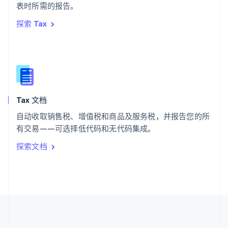
ไทย
English
表时所需的报告。
希腊
探索 Tax
English
西班牙
Español
English
新加坡
English
简体中文
新西兰
English
Tax 文档
匈牙利
English
自动收取销售税、增值税和商品及服务税，并报告您的所
意大利
有交易——可选择低代码和无代码集成。
Italiano
English
印度
探索文档
English
英国
English
直布罗陀
English
中国内地
简体中文
English
中国香港特别行政区