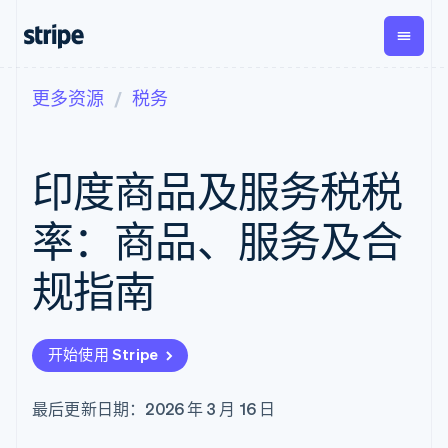
更多资源
税务
按企业阶段
文档
学习
支付
营收
资金管
平台
理
易市
大型企业
Stripe 文档
博客
Payments
Billing
初创企业
API 参考文档
客户案例
印度商品及服务税税
在线支付
经常性收入
Global
Conn
库与 SDK
指南
Payment links
Metronome
Payouts
Stripe Apps
按用量计费
平台
率：商品、服务及合
无代码支付
Subscriptions
向第三
按应用场景
Checkout
方打款
支持
预构建支付界
订阅管理
规指南
指南
智能体商务
面
Invoicing
加密货币
获取支持
一次性或定期
Elements
电子商务
接受线上付款
管理支持方案
灵活的 UI 组件
账单
嵌入式金融
实施预建结账流程
专业服务
支付方式
Tax
开始使用 Stripe
财务自动化
构建平台或交易市场
Access to
销售税和增值
全球化企业
管理订阅
125+
税自动化
应用内支付
提供按用量计费
Authorization
Revenue
最后更新日期：2026 年 3 月 16 日
交易市场
发行稳定币支持的支付卡
Boost
Recognition
公司
资金管理
使用代理预配和管理服务
支付成功率优
会计自动化
平台