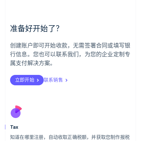
English
简体中文
美国
English
Español
简体中文
墨西哥
准备好开始了？
Español
English
挪威
English
创建账户即可开始收款，无需签署合同或填写银
葡萄牙
行信息。您也可以联系我们，为您的企业定制专
Português
English
日本
属支付解决方案。
日本語
English
瑞典
立即开始
联系销售
Svenska
English
瑞士
Deutsch
Français
Italiano
English
塞浦路斯
English
斯洛伐克
English
斯洛文尼亚
Tax
English
Italiano
知道在哪里注册，自动收取正确税额，并获取您制作报税
泰国