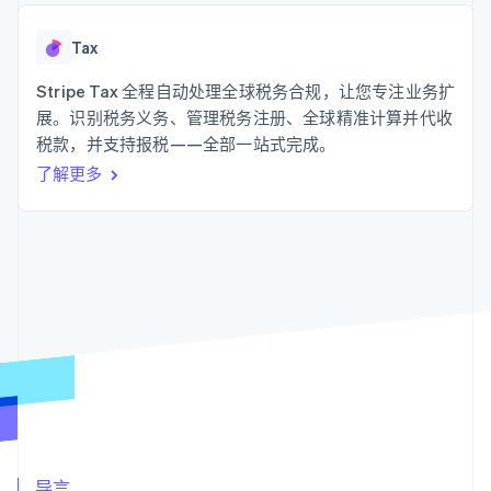
化
Stripe Sigma
产品路线图
SaaS
自定义报告
Link
Sessions 年度大会
加速结账
Data Pipeline
Tax
招聘
数据同步
资源
新闻编辑室
Stripe Tax 全程自动处理全球税务合规，让您专注业务扩
Stripe Press
按行业
应用程序集成
展。识别税务义务、管理税务注册、全球精准计算并代收
代码示例
税款，并支持报税——全部一站式完成。
AI 企业
开发者博客
更多
创作者经济
API 状态
联系
了解更多
Product roadmap
游戏
了解未来规划
酒店、旅游与休闲
联系销售
保险
Radar
成为合作伙伴
媒体与娱乐
欺诈防范
非营利组织
Atlas
专业服务
初创企业注册
公共部门
零售
Climate
碳移除
生态系统
合作伙伴
Stripe App Marketplace
Stripe Sessions 2026
导言