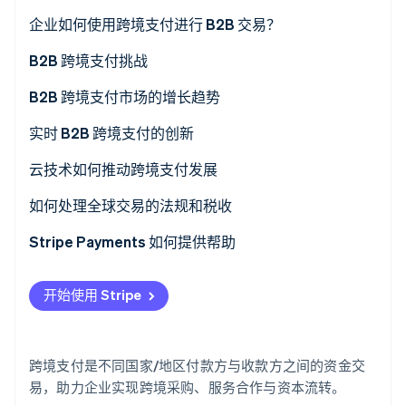
了解 Stripe 如何为 AI 构建经济基础设施。
企业如何使用跨境支付进行 B2B 交易？
立即观看
B2B 跨境支付挑战
处理时间慢，易引发付款延误
B2B 跨境支付市场的增长趋势
各国监管冲突，合规成本高昂
实时 B2B 跨境支付的创新
隐性费用导致成本难以预测
云技术如何推动跨境支付发展
多家银行中转增加额外费用
如何处理全球交易的法规和税收
汇率波动引发外汇风险
监管
Stripe Payments 如何提供帮助
人工操作增加了失误风险
税收
开始使用 Stripe
跨境交易中的欺诈风险更高
缺乏实时跟踪
跨境支付是不同国家/地区付款方与收款方之间的资金交
技术不兼容
易，助力企业实现跨境采购、服务合作与资本流转。