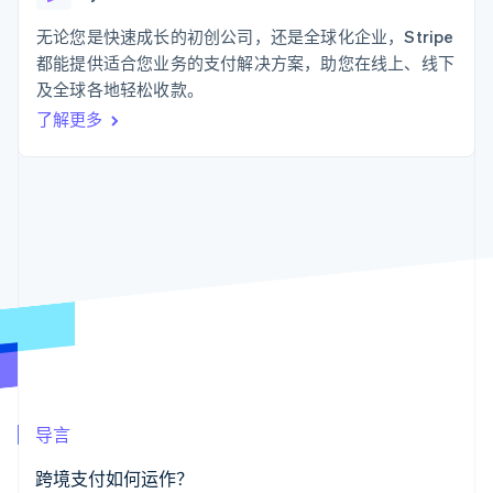
化
Stripe Sigma
产品路线图
SaaS
自定义报告
Link
Sessions 年度大会
无论您是快速成长的初创公司，还是全球化企业，Stripe
加速结账
Data Pipeline
招聘
都能提供适合您业务的支付解决方案，助您在线上、线下
数据同步
资讯中心
资源
及全球各地轻松收款。
Stripe Press
按行业
了解更多
应用集成
AI 企业
代码示例
更多
创作者经济
开发者博客
联系
Product roadmap
游戏
API 状态
了解未来规划
酒店、旅游与休闲
联系销售
保险
Radar
成为合作伙伴
媒体与娱乐
欺诈防范
非营利组织
Atlas
专业服务
初创企业注册
公共部门
零售
Climate
碳移除
生态系统
导言
合作伙伴
Stripe App Marketplace
跨境支付如何运作？
Stripe Sessions 2026