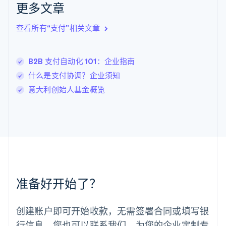
更多文章
English
立陶宛
查看所有“支付”相关文章
English
列支敦士登
Deutsch
English
卢森堡
B2B 支付自动化 101：企业指南
Français
Deutsch
English
什么是支付协调？企业须知
罗马尼亚
意大利创始人基金概览
English
马尔他
English
马来西亚
English
简体中文
美国
English
Español
简体中文
墨西哥
Español
English
准备好开始了？
挪威
English
葡萄牙
创建账户即可开始收款，无需签署合同或填写银
Português
English
行信息。您也可以联系我们，为您的企业定制专
日本