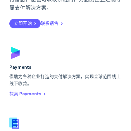
日本語
English
属支付解决方案。
瑞典
Svenska
English
瑞士
立即开始
联系销售
Deutsch
Français
Italiano
English
塞浦路斯
English
斯洛伐克
English
斯洛文尼亚
English
Italiano
Payments
泰国
ไทย
English
借助为各种企业打造的支付解决方案，实现全球范围线上
希腊
线下收款。
English
探索 Payments
西班牙
Español
English
新加坡
English
简体中文
新西兰
English
匈牙利