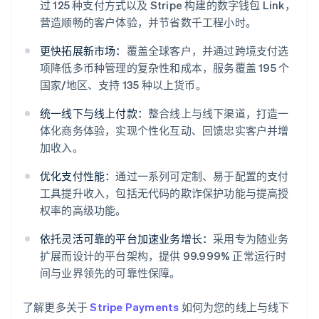
过 125 种支付方式以及 Stripe 构建的数字钱包 Link，
营造顺畅的客户体验，并节省数千工程小时。
更快拓展新市场：
覆盖全球客户，并通过跨境支付选
项降低多币种管理的复杂性和成本，服务覆盖 195 个
国家/地区、支持 135 种以上货币。
统一线下与线上付款：
整合线上与线下渠道，打造一
体化商务体验，实现个性化互动、回馈忠实客户并增
阿联酋
加收入。
English
爱尔兰
优化支付性能：
通过一系列可定制、易于配置的支付
English
工具提升收入，包括无代码的欺诈保护功能与提高授
爱沙尼亚
权率的高级功能。
English
奥地利
依托灵活可靠的平台加速业务增长：
采用专为随业务
Deutsch
English
扩展而设计的平台架构，提供 99.999% 正常运行时
澳大利亚
间与业界领先的可靠性保障。
English
巴西
Português
English
了解更多关于
Stripe Payments
如何为您的线上与线下
保加利亚