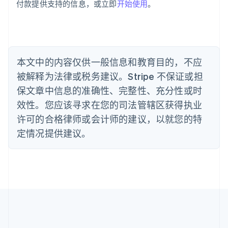
付款提供支持的信息，或立即
开始使用
。
English
比利时
Nederlands
Français
Deutsch
English
波兰
English
丹麦
本文中的内容仅供一般信息和教育目的，不应
English
被解释为法律或税务建议。Stripe 不保证或担
德国
保文章中信息的准确性、完整性、充分性或时
Deutsch
English
法国
效性。您应该寻求在您的司法管辖区获得执业
Français
English
许可的合格律师或会计师的建议，以就您的特
芬兰
定情况提供建议。
English
Svenska
荷兰
Nederlands
English
加拿大
English
Français
捷克
English
克罗地亚
English
Italiano
拉脱维亚