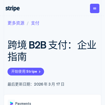
更多资源
支付
按企业阶段
文档
学习
支付
营收
资金管
平台
理
易市
大型企业
Stripe 文档
博客
Payments
Billing
初创企业
API 参考文档
客户案例
跨境 B2B 支付：企业
在线支付
经常性收入
Global
Conn
库与 SDK
指南
Payment links
Metronome
Payouts
Stripe Apps
按用量计费
平台
指南
无代码支付
Subscriptions
向第三
按应用场景
Checkout
方打款
支持
预构建支付界
订阅管理
指南
智能体商务
面
Invoicing
加密货币
获取支持
一次性或定期
Elements
开始使用 Stripe
电子商务
接受线上付款
托管支持方案
灵活的 UI 组件
账单
嵌入式金融
实施预置结账流程
专业服务
支付方式
Tax
财务自动化
构建平台或交易市场
最后更新日期：2026 年 3 月 17 日
支持 125 种以
销售税和增值
全球化企业
管理订阅
上
税自动化
应用内支付
提供按用量计费
Authorization
Revenue
交易市场
发行稳定币支持的支付卡
Boost
Recognition
公司
资金管理
通过智能体配置和管理服
支付成功率优
会计自动化
Payments
平台
务