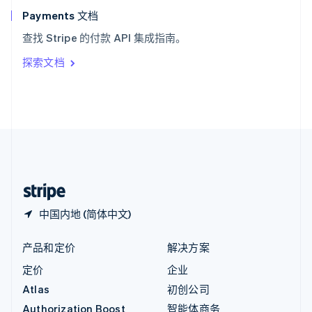
English
Payments 文档
意大利
查找 Stripe 的付款 API 集成指南。
Italiano
English
印度
探索文档
English
英国
English
直布罗陀
English
中国内地
简体中文
English
中国香港特别行政区
English
简体中文
中国内地 (简体中文)
产品和定价
解决方案
定价
企业
Atlas
初创公司
Authorization Boost
智能体商务