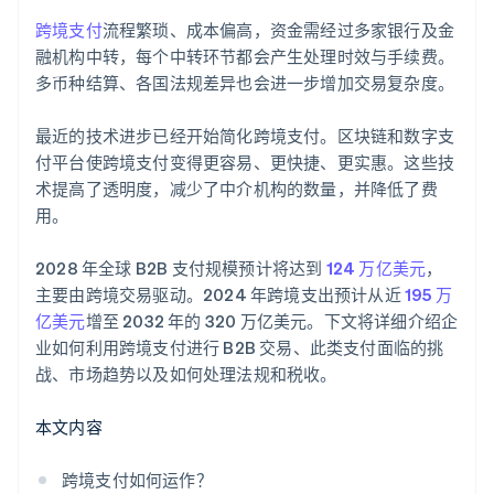
部分地区银行服务覆盖不足
跨境支付
流程繁琐、成本偏高，资金需经过多家银行及金
融机构中转，每个中转环节都会产生处理时效与手续费。
过时的遗留系统难以集成
多币种结算、各国法规差异也会进一步增加交易复杂度。
最近的技术进步已经开始简化跨境支付。区块链和数字支
付平台使跨境支付变得更容易、更快捷、更实惠。这些技
术提高了透明度，减少了中介机构的数量，并降低了费
用。
2028 年全球 B2B 支付规模预计将达到
124 万亿美元
，
主要由跨境交易驱动。2024 年跨境支出预计从近
195 万
亿美元
增至 2032 年的 320 万亿美元。下文将详细介绍企
业如何利用跨境支付进行 B2B 交易、此类支付面临的挑
战、市场趋势以及如何处理法规和税收。
本文内容
跨境支付如何运作？