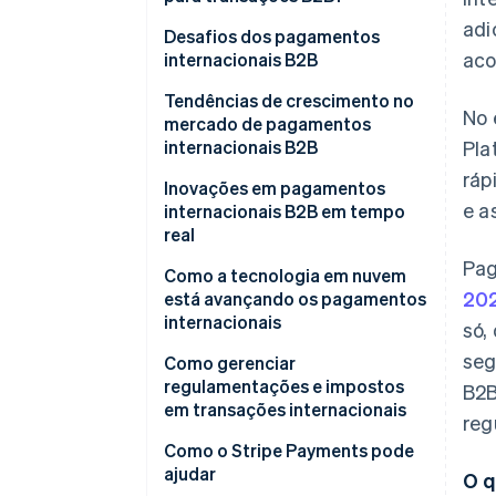
adi
Desafios dos pagamentos
aco
internacionais B2B
Tempos de processamento
Tendências de crescimento no
No 
lentos causam atrasos nos
mercado de pagamentos
pagamentos.
internacionais B2B
Pla
ráp
Navegar por regulamentações
Inovações em pagamentos
e as
globais conflitantes é caro
internacionais B2B em tempo
real
Tarifas ocultas tornam os
Pag
custos imprevisíveis
Como a tecnologia em nuvem
20
está avançando os pagamentos
Vários bancos adicionam tarifas
internacionais
só,
adicionais
seg
Como gerenciar
As flutuações cambiais criam
regulamentações e impostos
B2B
risco de troca estrangeira (FX)
em transações internacionais
reg
Processos manuais aumentam
Regulamentações
Como o Stripe Payments pode
o risco de erros
ajudar
O q
Impostos