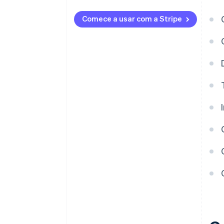
Os riscos de fraude são maiores
em transações internacionais
Comece a usar com a Stripe
Falta de rastreamento em
tempo real
Incompatibilidades
tecnológicas
Acesso limitado ao banco em
algumas regiões
Sistemas legados
desatualizados são difíceis de
integrar