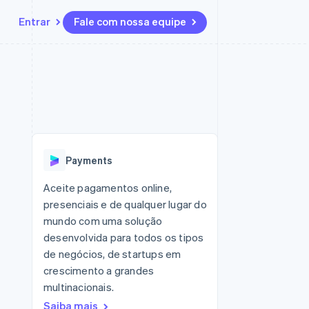
Entrar
Fale com nossa equipe
Recursos
Ecossistema
Contato
 marketplaces
Mais
Integrações de aplicativos
Parceiros
Fale com a equipe de vendas
Product roadmap
sões
Exemplos de códigos
Stripe App Marketplace
Seja um parceiro
Veja o que está chegando
ara plataformas
Blog de desenvolvedores
zer
Status da API
Radar
Prevenção de fraudes
Payments
Atlas
ativos
Incorporação de startups
Aceite pagamentos online,
presenciais e de qualquer lugar do
Climate
Remoção de carbono
mundo com uma solução
desenvolvida para todos os tipos
de negócios, de startups em
crescimento a grandes
multinacionais.
Saiba mais