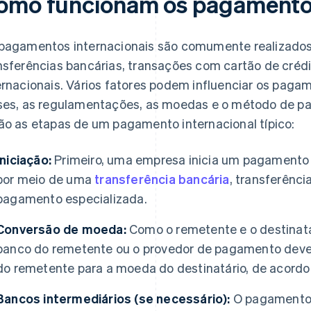
omo funcionam os pagamentos
pagamentos internacionais são comumente realizado
nsferências bancárias, transações com cartão de cré
ernacionais. Vários fatores podem influenciar os pagam
ses, as regulamentações, as moedas e o método de pa
ão as etapas de um pagamento internacional típico:
Iniciação:
Primeiro, uma empresa inicia um pagamento p
por meio de uma
transferência bancária
, transferênci
pagamento especializada.
Conversão de moeda:
Como o remetente e o destinatár
banco do remetente ou o provedor de pagamento deve
do remetente para a moeda do destinatário, de acordo
Bancos intermediários (se necessário):
O pagamento 