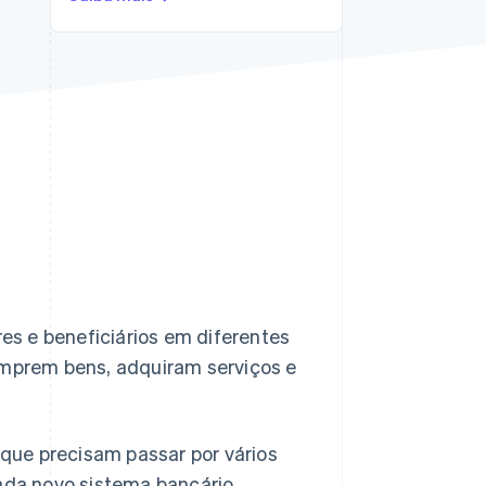
Stripe Sessions 2026
Veja como a Stripe está
construindo a
infraestrutura
econômica da IA.
Assista agora
s e beneficiários em diferentes
mprem bens, adquiram serviços e
que precisam passar por vários
Cada novo sistema bancário