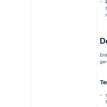
D
Emb
ger
Te