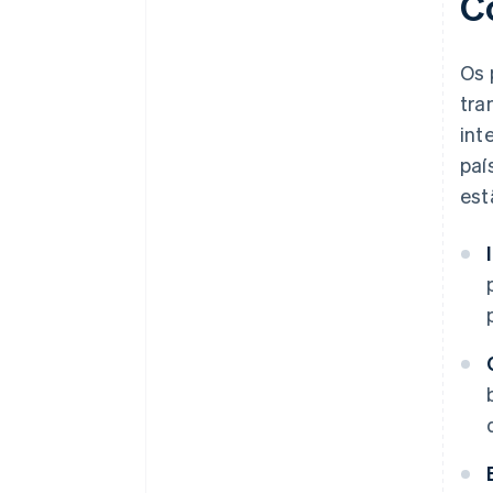
C
Os 
tra
int
paí
est