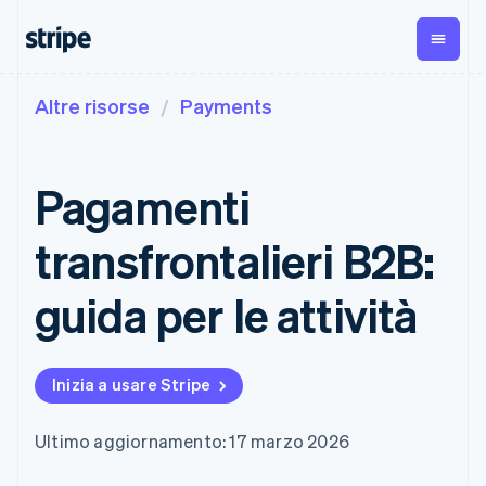
Altre risorse
Payments
Per fase
Documentazione
Fonti di apprendimento
Pagamenti
Ricavi
Gestione del
denaro
Aziende
Documentazione di
Blog
Payments
Billing
Start-up
Stripe
Storie dei clienti
Pagamenti
Pagamenti
Ricavi ricorrenti
Global
Documentazione di
Guide
online
Metronome
Payouts
riferimento dell'API
Addebito a
Managed
Bonifici a
Librerie e SDK
transfrontalieri B2B:
Payments
consumo
Stripe Apps
terze parti
Per casistica
Soluzione
Subscriptions
Crypto
Assistenza
merchant of
Gestire gli
Wallet,
guida per le attività
Commercio agentico
record
Payment links
abbonamenti
emissione di
Criptovalute
Ottieni assistenza
Invoicing
stablecoin e
Servizi on-
Guide
E-commerce
Piani di assistenza
Pagamenti
Una tantum o
ramp per
infrastruttura
Strumenti finanziari
gestiti
senza codice
ricorrente
criptovalute
delle carte
Inizia a usare Stripe
integrati
Accettare pagamenti
Servizi professionali
Checkout
Tax
Acquisti di
Automazione per
online
Interfacce di
Automazioni per
criptovaluta
finanza
Implementare un
pagamento
imposte e IVA
incorporabili
Ultimo aggiornamento: 17 marzo 2026
Aziende globali
checkout predefinito
preconfigurate
Elements
Revenue
Pagamenti in-app
Creare una piattaforma
Interfaccia
Recognition
Azienda
Marketplace
o un marketplace