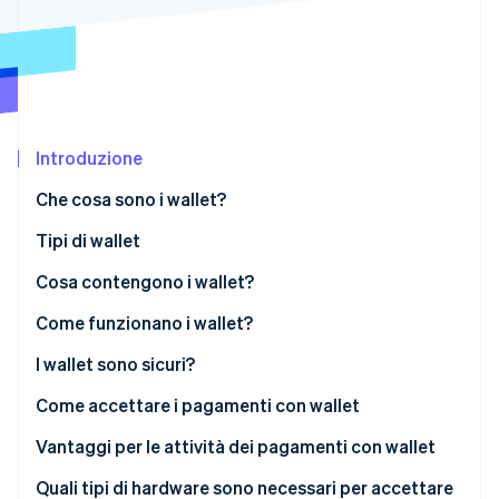
Scopri cosa ti aspetta
Radar
Ecosistema
Prevenzione delle frodi
Partner
Atlas
Stripe App Marketplace
Costituzione di start-up
Introduzione
Climate
Rimozione del carbonio
Che cosa sono i wallet?
Identity
Verifica online dell'identità
Tipi di wallet
Cosa contengono i wallet?
Come funzionano i wallet?
Stripe Sessions 2026
NFC (Near Field Communication)
I wallet sono sicuri?
Scopri come Stripe sta costruendo l'infrastruttura economi
Guarda ora
MST (Magnetic Secure Transmission)
Come accettare i pagamenti con wallet
Codici QR
Vantaggi per le attività dei pagamenti con wallet
Quali tipi di hardware sono necessari per accettare