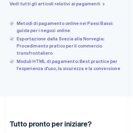
English
Svenska
Vedi tutti gli articoli relativi ai pagamenti
Francia
Français
English
Germania
Metodi di pagamento online nei Paesi Bassi:
Deutsch
English
guida per i negozi online
Giappone
日本語
English
Esportazione dalla Svezia alla Norvegia:
Gibilterra
Procedimento pratico per il commercio
English
transfrontaliero
Grecia
English
Moduli HTML di pagamento: Best practice per
India
l'esperienza d'uso, la sicurezza e la conversione
English
Irlanda
English
Italia
Italiano
English
Lettonia
English
Liechtenstein
Deutsch
English
Tutto pronto per iniziare?
Lituania
English