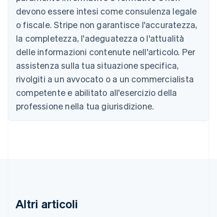
Deutsch
English
devono essere intesi come consulenza legale
Belgio
Nederlands
Français
Deutsch
English
o fiscale. Stripe non garantisce l'accuratezza,
Brasile
la completezza, l'adeguatezza o l'attualità
Português
English
Bulgaria
delle informazioni contenute nell'articolo. Per
English
assistenza sulla tua situazione specifica,
Canada
rivolgiti a un avvocato o a un commercialista
English
Français
Cina continentale
competente e abilitato all'esercizio della
简体中文
English
professione nella tua giurisdizione.
Cipro
English
Croazia
English
Italiano
Danimarca
English
Emirati Arabi Uniti
English
Estonia
English
Altri articoli
Finlandia