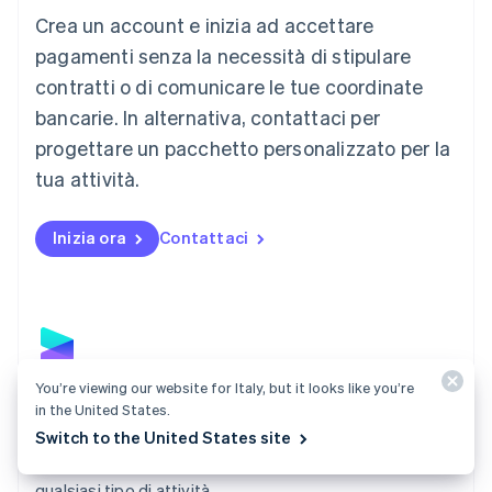
Crea un account e inizia ad accettare
Lussemburgo
Français
Deutsch
English
pagamenti senza la necessità di stipulare
Malaysia
contratti o di comunicare le tue coordinate
English
简体中文
Malta
bancarie. In alternativa, contattaci per
English
progettare un pacchetto personalizzato per la
Messico
tua attività.
Español
English
Norvegia
English
Inizia ora
Contattaci
Nuova Zelanda
English
Paesi Bassi
Nederlands
English
Polonia
English
Portogallo
You’re viewing our website for Italy, but it looks like you’re
Português
English
Payments
in the United States.
RAS di Hong Kong, Cina
Switch to the United States site
Accetta pagamenti online e di persona in tutto il mondo
English
简体中文
con una soluzione di pagamento sviluppata per
Regno Unito
English
qualsiasi tipo di attività.