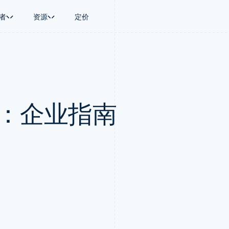
者
资源
定价
景
指南
按行业
公司
资金管理
平台和交易市
商务
持
接受线上付款
AI 企业
产品路线图
Treasury
Connect
币
持方案
实施预置结账流程
创作者经济
Sessions 年度大会
企业财务
平台支付
务
务
构建平台或交易市场
游戏
招聘
Global Payouts
Capital 平台
支付：企业指南
金融
管理订阅
酒店、旅游与休闲
资讯中心
向第三方打款
客户融资
动化
提供按用量计费
保险
Stripe Press
Capital
Treasury 平
企业
发行稳定币支持的支付卡
媒体与娱乐
企业融资
嵌入式金融服
支付
通过智能体配置和管理服务
非营利组织
Crypto
Issuing
场
专业服务
钱包、稳定币发行和发卡基础设
实体卡和虚拟
理
公共部门
施
零售
化
Crypto Onramp
on
可嵌入的加密货币购买