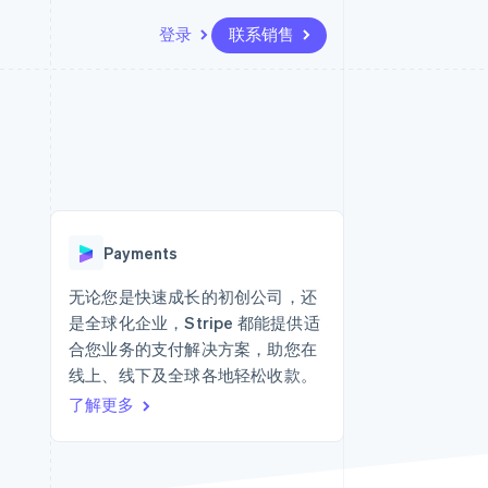
登录
联系销售
资源
生态系统
联系
场
更多
应用集成
合作伙伴
联系销售
Product roadmap
代码示例
Stripe App Marketplace
成为合作伙伴
了解未来规划
开发者博客
版
API 状态
Radar
欺诈防范
台版
Payments
务
Atlas
初创企业注册
无论您是快速成长的初创公司，还
卡
是全球化企业，Stripe 都能提供适
Climate
碳移除
合您业务的支付解决方案，助您在
线上、线下及全球各地轻松收款。
Identity
在线身份验证
了解更多