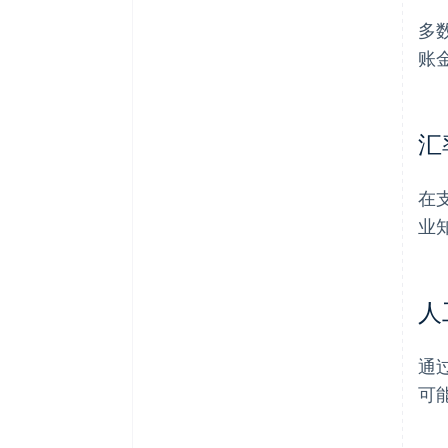
多
账
汇
在
业
人
通
可