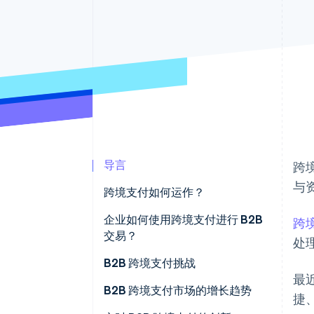
加速结账
Financial Connections
关联金融账户数据
导言
跨
与
跨境支付如何运作？
企业如何使用跨境支付进行 B2B
跨
交易？
处
B2B 跨境支付挑战
最
处理时间慢，易引发付款延误
B2B 跨境支付市场的增长趋势
捷