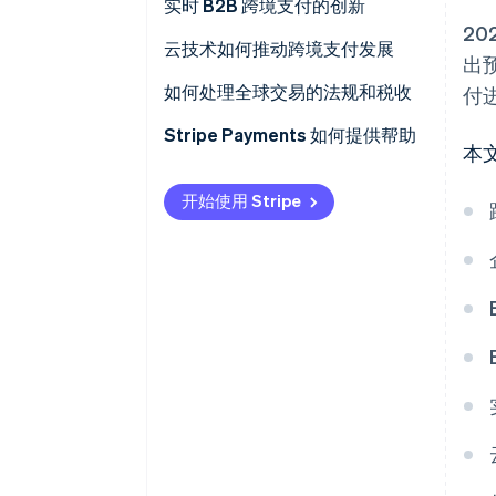
各国监管冲突，合规成本高昂
实时 B2B 跨境支付的创新
20
隐性费用导致成本难以预测
云技术如何推动跨境支付发展
出
多家银行中转增加额外费用
如何处理全球交易的法规和税收
付
汇率波动引发外汇风险
监管
Stripe Payments 如何提供帮助
本
人工操作增加了失误风险
税收
开始使用 Stripe
跨境交易中的欺诈风险更高
缺乏实时跟踪
技术不兼容
部分地区银行服务覆盖不足
过时的遗留系统难以集成