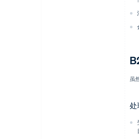
B
虽
处