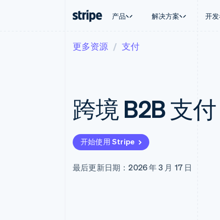
产品
解决方案
开发
更多资源
支付
按企业阶段
文档
学习
按应用场
支持
支付
营收
大型企业
Stripe 文档
博客
智能体
获取支
Payments
Billing
初创企业
API 参考文档
客户案例
加密货
托管支
在线支付
经常性收入
库与 SDK
指南
电子商
专业服
Managed Payments
Metronome
Stripe Apps
跨境 B2B 
嵌入式
备案商家解决方案
按用量计费
财务自
Payment links
Subscriptions
全球化
无代码支付
订阅管理
应用内
Checkout
Invoicing
交易市
预构建支付界面
一次性或定期账单
开始使用 Stripe
资金管
Elements
Tax
平台
灵活的 UI 组件
销售税和增值税自动
SaaS
Payment methods
Revenue Recogniti
最后更新日期：2026 年 3 月 17 日
接入 125+ 种支付方式
会计自动化
Terminal
Stripe Sigma
线下支付
自定义报告
Authorization Boost
Data Pipeline
支付成功率优化
数据同步
Link