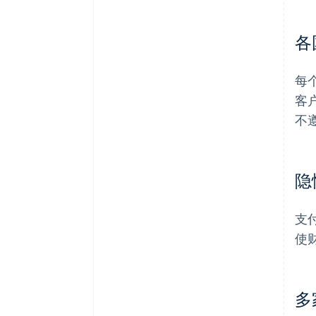
各
每
客
不
隐
支
使
多