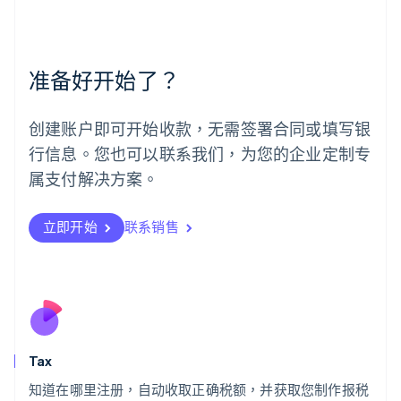
English
简体中文
美国
English
Español
简体中文
墨西哥
准备好开始了？
Español
English
挪威
English
创建账户即可开始收款，无需签署合同或填写银
葡萄牙
行信息。您也可以联系我们，为您的企业定制专
Português
English
日本
属支付解决方案。
日本語
English
瑞典
立即开始
联系销售
Svenska
English
瑞士
Deutsch
Français
Italiano
English
塞浦路斯
English
斯洛伐克
English
斯洛文尼亚
Tax
English
Italiano
知道在哪里注册，自动收取正确税额，并获取您制作报税
泰国