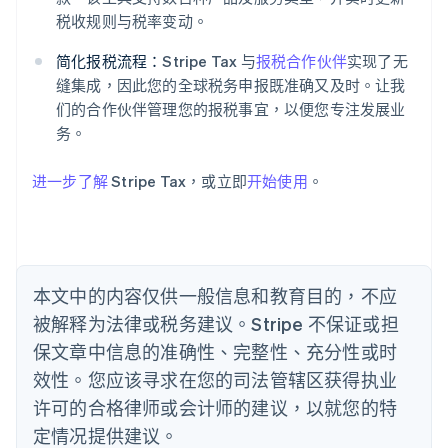
English
税收规则与税率变动。
爱沙尼亚
English
简化报税流程：
Stripe Tax 与
报税合作伙伴
实现了无
奥地利
缝集成，因此您的全球税务申报既准确又及时。让我
Deutsch
English
们的合作伙伴管理您的报税事宜，以便您专注发展业
澳大利亚
务。
English
巴西
Português
English
进一步了解
Stripe Tax，或立即
开始使用
。
保加利亚
English
比利时
Nederlands
Français
Deutsch
English
波兰
本文中的内容仅供一般信息和教育目的，不应
English
丹麦
被解释为法律或税务建议。Stripe 不保证或担
English
保文章中信息的准确性、完整性、充分性或时
德国
效性。您应该寻求在您的司法管辖区获得执业
Deutsch
English
法国
许可的合格律师或会计师的建议，以就您的特
Français
English
定情况提供建议。
芬兰