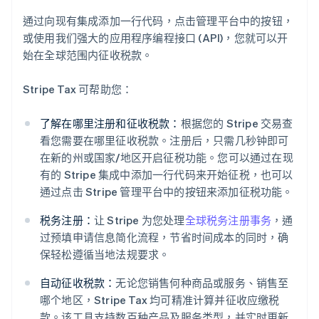
通过向现有集成添加一行代码，点击管理平台中的按钮，
或使用我们强大的应用程序编程接口 (API)，您就可以开
始在全球范围内征收税款。
Stripe Tax 可帮助您：
了解在哪里注册和征收税款：
根据您的 Stripe 交易查
看您需要在哪里征收税款。注册后，只需几秒钟即可
在新的州或国家/地区开启征税功能。您可以通过在现
有的 Stripe 集成中添加一行代码来开始征税，也可以
通过点击 Stripe 管理平台中的按钮来添加征税功能。
税务注册：
让 Stripe 为您处理
全球税务注册事务
，通
过预填申请信息简化流程，节省时间成本的同时，确
保轻松遵循当地法规要求。
自动征收税款：
无论您销售何种商品或服务、销售至
阿联酋
哪个地区，Stripe Tax 均可精准计算并征收应缴税
English
爱尔兰
款。该工具支持数百种产品及服务类型，并实时更新