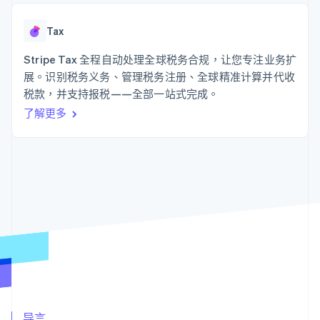
接入 125+ 种支
Stripe Sigma
产品路线图
SaaS
付方式
自定义报告
Sessions 年度大会
Authorization
Data Pipeline
Tax
招聘
Boost
数据同步
资讯中心
支付成功率优
资源
Stripe Tax 全程自动处理全球税务合规，让您专注业务扩
Stripe Press
化
按行业
展。识别税务义务、管理税务注册、全球精准计算并代收
Link
应用集成
税款，并支持报税——全部一站式完成。
加速结账
AI 企业
代码示例
创作者经济
开发者博客
联系
了解更多
游戏
API 状态
酒店、旅游与休闲
联系销售
保险
成为合作伙伴
更多
媒体与娱乐
Product roadmap
非营利组织
了解未来规划
专业服务
公共部门
Radar
零售
欺诈防范
Atlas
初创企业注册
生态系统
Climate
碳移除
合作伙伴
Stripe App Marketplace
导言