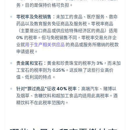
务，目的是保持价格可负担。
零税率及免税销售：
未加工的食品、医疗服务、救命
药品以及教育服务免征商品及服务税。零税率商品
（主要是出口商品或供应给特殊经济区的商品）适用
0% 的税率。但与免税销售不同，零税率交易允许企
业就
用于生产相关供应品
的商品或服务所缴纳的税款
申请退税。
贵金属和宝石：
黄金和珍贵珠宝的税率为 3%，而未加
工宝石的税率则为 0.25%。这反映了这些行业高价
值、低利润的特点。
针对“罪过商品”征收 40% 税率：
高端汽车、赌博以
及烟草、含糖饮料和超加工食品均适用此高税率。酒
精饮料不在此税率范围内。