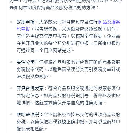
为一个与开票、记账和报告紧密相连的持续性过程。以下
是如何在印度保持商品及服务税合规的方法：
定期申报：
大多数公司每月或每季度进行
商品及服务
税申报
，报告销售额、采购额及应缴净税额。同时，
它们还需提交年度申报表，以核对全年数据。企业需
在其开展业务的每个邦分别进行申报，但所有申报均
可通过同一个门户网站完成。
关注分类：
仔细将产品和服务对应到正确的商品及服
务税税率代码，以避免因错误分类而引发税务审计或
进项税抵免被拒。
开具合规发票：
符合商品及服务税规定的发票必须包
含特定信息，如商品及服务税识别号、税率以及供应
地详情。这就要求确保开票信息的准确无误。
跟踪进项税：
企业需积极监控已支付的进项商品及服
务税，以确保进项税额被正确申报，并与供应商的申
报记录相匹配。