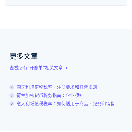
English
Svenska
荷兰
Nederlands
English
加拿大
English
Français
捷克
English
克罗地亚
English
Italiano
更多文章
拉脱维亚
English
查看所有“开账单”相关文章
立陶宛
English
列支敦士登
匈牙利增值税税率、注册要求和开票规则
Deutsch
English
卢森堡
荷兰加密货币税务指南：企业须知
Français
Deutsch
English
意大利增值税税率：如何适用于商品、服务和销售
罗马尼亚
English
马尔他
English
马来西亚