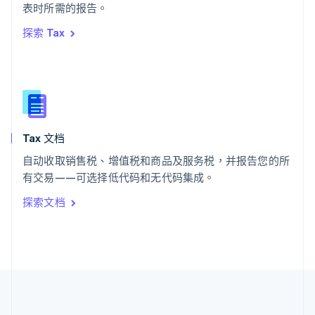
ไทย
English
表时所需的报告。
希腊
探索 Tax
English
西班牙
Español
English
新加坡
English
简体中文
新西兰
English
Tax 文档
匈牙利
English
自动收取销售税、增值税和商品及服务税，并报告您的所
意大利
有交易——可选择低代码和无代码集成。
Italiano
English
印度
探索文档
English
英国
English
直布罗陀
English
中国内地
简体中文
English
中国香港特别行政区