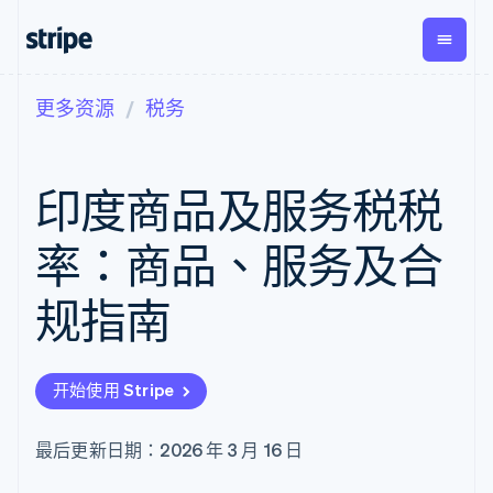
更多资源
税务
按企业阶段
文档
学习
支付
营收
资金管
平台
理
易市
大型企业
Stripe 文档
博客
Payments
Billing
初创企业
API 参考文档
客户案例
印度商品及服务税税
在线支付
经常性收入
Global
Conn
库与 SDK
指南
Managed
Metronome
Payouts
Stripe Apps
Payments
按用量计费
平台
率：商品、服务及合
备案商家解决
Subscriptions
向第三
按应用场景
方案
方打款
支持
订阅管理
Payment links
Crypto
规指南
指南
智能体商务
Invoicing
钱包、
加密货币
获取支持
无代码支付
一次性或定期
稳定币
电子商务
接受线上付款
托管支持方案
Checkout
账单
发行和
嵌入式金融
实施预置结账流程
专业服务
预构建支付界
Tax
发卡基
开始使用 Stripe
财务自动化
构建平台或交易市场
面
销售税和增值
础设施
全球化企业
管理订阅
Elements
税自动化
应用内支付
提供按用量计费
灵活的 UI 组件
Revenue
最后更新日期：2026 年 3 月 16 日
交易市场
发行稳定币支持的支付卡
Payment
Recognition
公司
资金管理
通过智能体配置和管理服
methods
会计自动化
平台
务