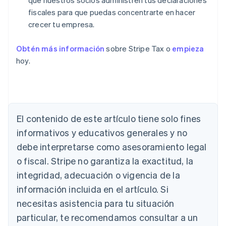
que nuestros socios administren tus declaraciones
fiscales para que puedas concentrarte en hacer
crecer tu empresa.
Obtén más información
sobre Stripe Tax o
empieza
hoy.
El contenido de este artículo tiene solo fines
informativos y educativos generales y no
Alemania
debe interpretarse como asesoramiento legal
Deutsch
English
o fiscal. Stripe no garantiza la exactitud, la
Australia
integridad, adecuación o vigencia de la
English
Austria
información incluida en el artículo. Si
Deutsch
English
necesitas asistencia para tu situación
Bélgica
Nederlands
Français
Deutsch
English
particular, te recomendamos consultar a un
Brasil