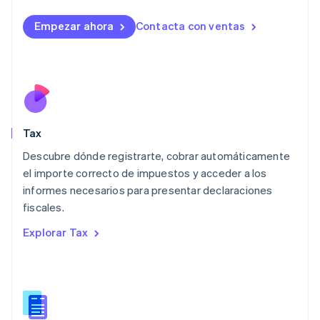
English
Liechtenstein
Empezar ahora
Contacta con ventas
Deutsch
English
Lituania
English
Luxemburgo
Français
Deutsch
English
Malasia
English
简体中文
Tax
Malta
English
Descubre dónde registrarte, cobrar automáticamente
México
el importe correcto de impuestos y acceder a los
Español
English
informes necesarios para presentar declaraciones
Noruega
fiscales.
English
Nueva Zelandia
Explorar Tax
English
Países Bajos
Nederlands
English
Polonia
English
Portugal