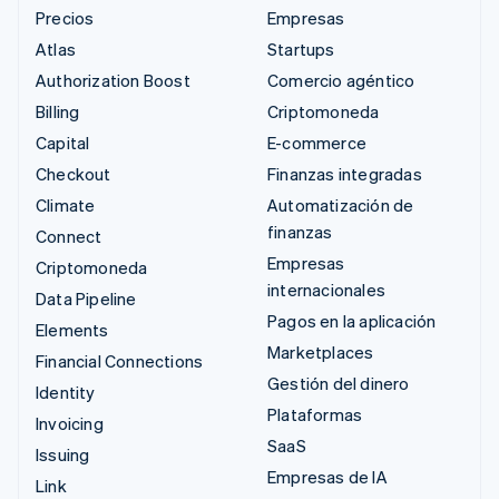
Precios
Empresas
Atlas
Startups
Authorization Boost
Comercio agéntico
Billing
Criptomoneda
Capital
E-commerce
Checkout
Finanzas integradas
Climate
Automatización de
finanzas
Connect
Empresas
Criptomoneda
internacionales
Data Pipeline
Pagos en la aplicación
Elements
Marketplaces
Financial Connections
Gestión del dinero
Identity
Plataformas
Invoicing
SaaS
Issuing
Empresas de IA
Link