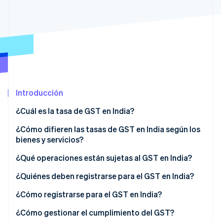
Radar
Prevención de fraude
Ecosistema
Atlas
Constitución de una startup
Socios
Climate
Stripe App Marketplace
Eliminación de dióxido de carbono
Identity
Introducción
Verificación de identidad en línea
¿Cuál es la tasa de GST en India?
¿Cómo difieren las tasas de GST en India según los
bienes y servicios?
Sesiones de Stripe 2026
¿Qué operaciones están sujetas al GST en India?
Descubre cómo Stripe construye la infraestructura económi
Mirar ahora
¿Quiénes deben registrarse para el GST en India?
¿Cómo registrarse para el GST en India?
¿Cómo gestionar el cumplimiento del GST?