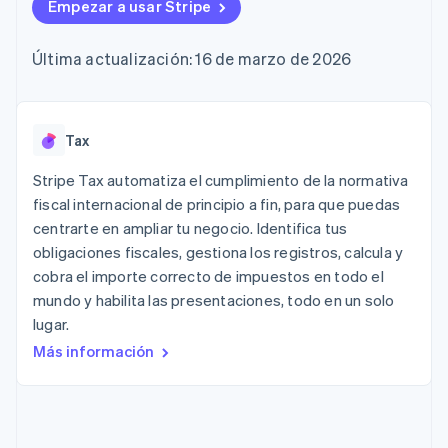
Métodos de
Empezar a usar Stripe
Recognition
Empresa
criptomonedas
de tarjetas
Gestión del dinero
Gestionar
pago
Automatización
Plataformas
suscripciones
Acceso a más
contable
Compras de
Hoja de ruta del
SaaS
Ofrecer cobro por
Última actualización: 16 de marzo de 2026
de 125
Stripe Sigma
criptomoneda
producto
consumo
Terminal
Informes
integrables
Conferencia anual
Emitir tarjetas
Pagos en
personalizados
Sessions
respaldadas por
persona
Data Pipeline
Empleos
monedas estables
Por sector
Authorization
Sincronización
Sala de prensa
Tax
Aprovisiona y gestiona
Boost
de datos
Stripe Press
servicios con agentes
Optimizaciones
Empresas de IA
Stripe Tax automatiza el cumplimiento de la normativa
de aceptación
Economía de los
fiscal internacional de principio a fin, para que puedas
Link
creadores
centrarte en ampliar tu negocio. Identifica tus
Proceso de
Juegos
Contacto
Recursos
Hostelería, viajes y ocio
compra
obligaciones fiscales, gestiona los registros, calcula y
acelerado
Financial
Contacta con ventas
cobra el importe correcto de impuestos en todo el
Seguros
Integraciones de
Connections
Conviértete en socio
mundo y habilita las presentaciones, todo en un solo
Medios de
aplicaciones
Datos de ctas.
comunicación y
Ejemplos de código
financieras
lugar.
entretenimiento
Blog de
vinculadas
Más información
Organizaciones sin
desarrolladores
fines de lucro
Estado de la API
Servicios
Más
profesionales
Product roadmap
Sector público
Ver lo que viene
Minorista