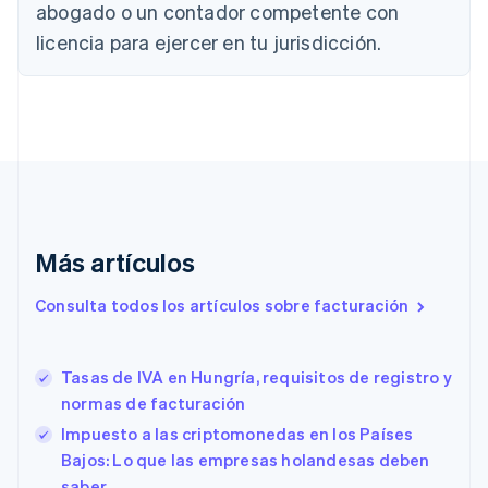
abogado o un contador competente con
Português
English
Bulgaria
licencia para ejercer en tu jurisdicción.
English
Canadá
English
Français
China continental
简体中文
English
Chipre
English
Croacia
English
Italiano
Más artículos
Dinamarca
English
Emiratos Árabes Unidos
Consulta todos los artículos sobre facturación
English
Eslovaquia
English
Tasas de IVA en Hungría, requisitos de registro y
Eslovenia
normas de facturación
English
Italiano
Impuesto a las criptomonedas en los Países
España
Bajos: Lo que las empresas holandesas deben
Español
English
Estados Unidos
saber