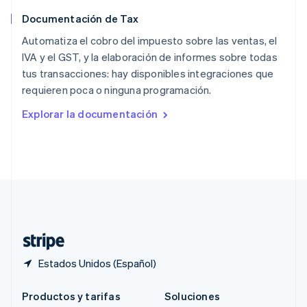
Português
English
Documentación de Tax
RAE de Hong Kong, China
English
简体中文
Automatiza el cobro del impuesto sobre las ventas, el
Reino Unido
IVA y el GST, y la elaboración de informes sobre todas
English
tus transacciones: hay disponibles integraciones que
República Checa
requieren poca o ninguna programación.
English
Rumania
Explorar la documentación
English
Singapur
English
简体中文
Suecia
Svenska
English
Suiza
Deutsch
Français
Italiano
English
Tailandia
ไทย
English
Estados Unidos (Español)
Productos y tarifas
Soluciones