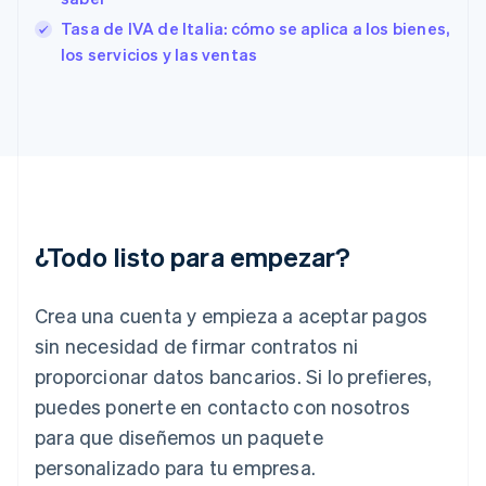
English
Español
简体中文
Tasa de IVA de Italia: cómo se aplica a los bienes,
Estonia
los servicios y las ventas
English
Finlandia
English
Svenska
Francia
Français
English
Gibraltar
English
Grecia
English
¿Todo listo para empezar?
Hungría
English
India
Crea una cuenta y empieza a aceptar pagos
English
Irlanda
sin necesidad de firmar contratos ni
English
proporcionar datos bancarios. Si lo prefieres,
Italia
puedes ponerte en contacto con nosotros
Italiano
English
para que diseñemos un paquete
Japón
日本語
English
personalizado para tu empresa.
Letonia