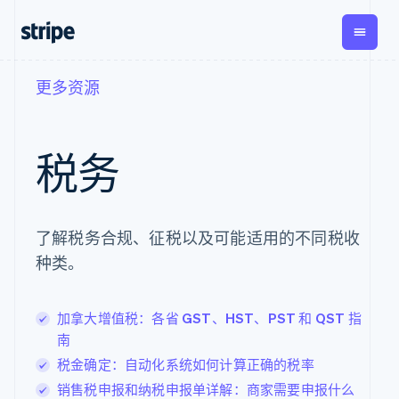
更多资源
按企业阶段
文档
学习
支付
营收
资金管
平台
理
易市
大型企业
Stripe 文档
博客
Payments
Billing
初创企业
API 参考文档
客户案例
税务
在线支付
经常性收入
Global
Con
库与 SDK
指南
Payment links
Metronome
Payouts
Stripe Apps
按用量计费
平台
无代码支付
Subscriptions
向第三
按应用场景
Checkout
方打款
支持
了解税务合规、征税以及可能适用的不同税收
预构建支付界
订阅管理
指南
智能体商务
面
Invoicing
种类。
加密货币
获取支持
一次性或定期
Elements
电子商务
接受线上付款
托管支持方案
灵活的 UI 组件
账单
嵌入式金融
实施预置结账流程
专业服务
支付方式
Tax
财务自动化
构建平台或交易市场
加拿大增值税：各省 GST、HST、PST 和 QST 指
支持 125 种以
销售税和增值
全球化企业
管理订阅
上
税自动化
南
应用内支付
提供按用量计费
Authorization
Revenue
税金确定：自动化系统如何计算正确的税率
交易市场
发行稳定币支持的支付
Boost
Recognition
公司
资金管理
卡
支付成功率优
会计自动化
销售税申报和纳税申报单详解：商家需要申报什么
平台
通过智能体配置和管理