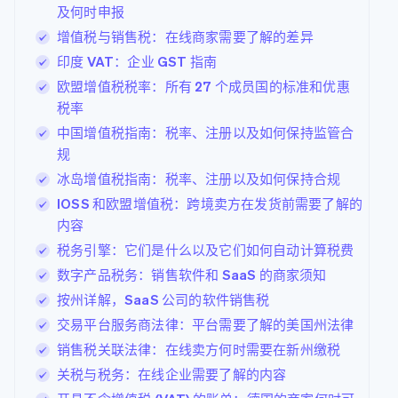
化
Stripe Sigma
产品路线图
及何时申报
SaaS
服务
自定义报告
Link
Sessions 年度大会
加速结账
增值税与销售税：在线商家需要了解的差异
Data Pipeline
招聘
数据同步
资讯中心
印度 VAT：企业 GST 指南
Stripe Press
欧盟增值税税率：所有 27 个成员国的标准和优惠
按行业
资源
税率
AI 企业
应用集成
更多
中国增值税指南：税率、注册以及如何保持监管合
创作者经济
代码示例
联系
Product roadmap
规
游戏
开发者博客
了解未来规划
酒店、旅游与休闲
API 状态
联系销售
冰岛增值税指南：税率、注册以及如何保持合规
保险
Radar
成为合作伙伴
媒体与娱乐
IOSS 和欧盟增值税：跨境卖方在发货前需要了解的
欺诈防范
非营利组织
内容
Atlas
专业服务
初创企业注册
税务引擎：它们是什么以及它们如何自动计算税费
公共部门
零售
数字产品税务：销售软件和 SaaS 的商家须知
Climate
碳移除
按州详解，SaaS 公司的软件销售税
交易平台服务商法律：平台需要了解的美国州法律
生态系统
销售税关联法律：在线卖方何时需要在新州缴税
合作伙伴
关税与税务：在线企业需要了解的内容
Stripe App
Stripe Sessions 2026