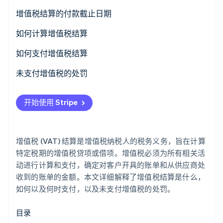
了解 Stripe 如何为 AI 构建经济基础设施。
增值税结算的付款截止日期
立即观看
每月和每季度的增值税结算
如何计算增值税结算
何时进行增值税结算？
如何计算每月增值税结算
如何支付增值税结算
特定纳税人的季度结算
如何计算季度增值税结算
未支付增值税的处罚
开始使用 Stripe
增值税 (VAT) 结算是增值税纳税人的税务义务，旨在计算
特定税期的增值税贷项或借项。增值税必须为所有相关活
动进行计算和支付，确定对客户开具的账单和从供应商处
收到的账单的金额。本文详细解释了增值税结算是什么，
如何以及何时支付，以及未支付增值税的处罚。
目录