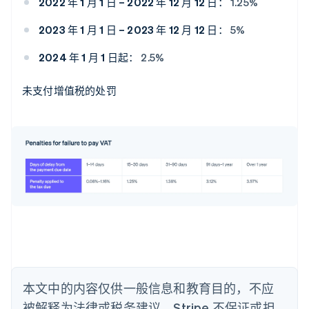
2022 年 1 月 1 日 – 2022 年 12 月 12 日：
1.25%
2023 年 1 月 1 日 – 2023 年 12 月 12 日：
5%
阿联酋
2024 年 1 月 1 日起：
2.5%
English
爱尔兰
未支付增值税的处罚
English
爱沙尼亚
English
奥地利
Deutsch
English
澳大利亚
English
巴西
Português
English
保加利亚
English
比利时
Nederlands
Français
Deutsch
English
波兰
本文中的内容仅供一般信息和教育目的，不应
English
丹麦
被解释为法律或税务建议。Stripe 不保证或担