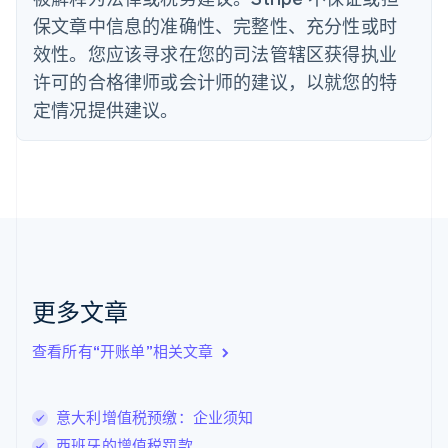
English
保文章中信息的准确性、完整性、充分性或时
德国
效性。您应该寻求在您的司法管辖区获得执业
Deutsch
English
法国
许可的合格律师或会计师的建议，以就您的特
Français
English
定情况提供建议。
芬兰
English
Svenska
荷兰
Nederlands
English
加拿大
English
Français
捷克
English
克罗地亚
English
Italiano
更多文章
拉脱维亚
English
查看所有“开账单”相关文章
立陶宛
English
列支敦士登
意大利增值税预缴：企业须知
Deutsch
English
卢森堡
西班牙的增值税罚款