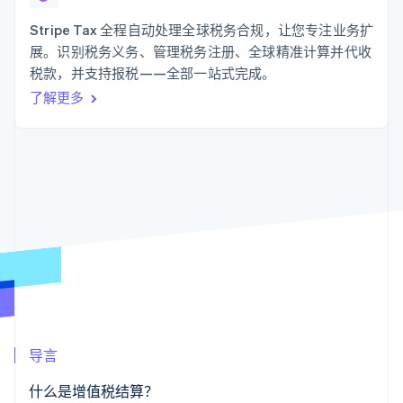
支付成功率优
Stripe Sigma
产品路线图
SaaS
化
自定义报告
Sessions 年度大会
Stripe Tax 全程自动处理全球税务合规，让您专注业务扩
Link
Data Pipeline
招聘
展。识别税务义务、管理税务注册、全球精准计算并代收
加速结账
数据同步
资讯中心
资源
税款，并支持报税——全部一站式完成。
Stripe Press
按行业
了解更多
应用集成
AI 企业
代码示例
更多
创作者经济
开发者博客
联系
Product roadmap
游戏
API 状态
了解未来规划
酒店、旅游与休闲
联系销售
保险
Radar
成为合作伙伴
媒体与娱乐
欺诈防范
非营利组织
Atlas
专业服务
初创企业注册
公共部门
零售
Climate
碳移除
生态系统
导言
合作伙伴
Stripe App Marketplace
什么是增值税结算？
Stripe Sessions 2026