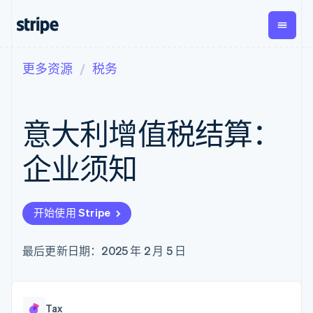
更多资源
税务
按企业阶段
文档
学习
支付
营收
资金管
平台
理
易市
大型企业
Stripe 文档
博客
Payments
Billing
初创企业
API 参考文档
客户案例
意大利增值税结算：
在线支付
经常性收入
Global
Conn
库与 SDK
指南
Payment links
Metronome
Payouts
Stripe Apps
按用量计费
平台
企业须知
无代码支付
Subscriptions
向第三
按应用场景
Checkout
方打款
支持
预构建支付界
订阅管理
指南
智能体商务
面
Invoicing
加密货币
获取支持
一次性或定期
Elements
开始使用 Stripe
电子商务
接受线上付款
托管支持方案
灵活的 UI 组件
账单
嵌入式金融
实施预置结账流程
专业服务
Payment
Tax
财务自动化
构建平台或交易市场
最后更新日期：2025 年 2 月 5 日
methods
销售税和增值
全球化企业
管理订阅
接入 125+ 种支
税自动化
应用内支付
提供按用量计费
付方式
Revenue
交易市场
发行稳定币支持的支付卡
Authorization
Recognition
公司
资金管理
通过智能体配置和管理服
Boost
会计自动化
Tax
平台
务