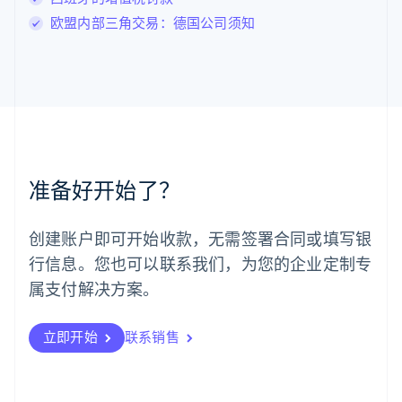
Français
Deutsch
English
欧盟内部三角交易：德国公司须知
罗马尼亚
English
马尔他
English
马来西亚
English
简体中文
美国
English
Español
简体中文
墨西哥
准备好开始了？
Español
English
挪威
English
创建账户即可开始收款，无需签署合同或填写银
葡萄牙
行信息。您也可以联系我们，为您的企业定制专
Português
English
日本
属支付解决方案。
日本語
English
瑞典
立即开始
联系销售
Svenska
English
瑞士
Deutsch
Français
Italiano
English
塞浦路斯