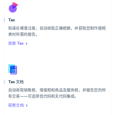
English
斯洛伐克
English
斯洛文尼亚
Tax
English
Italiano
知道在哪里注册，自动收取正确税额，并获取您制作报税
泰国
ไทย
English
表时所需的报告。
希腊
探索 Tax
English
西班牙
Español
English
新加坡
English
简体中文
新西兰
English
Tax 文档
匈牙利
English
自动收取销售税、增值税和商品及服务税，并报告您的所
意大利
有交易——可选择低代码和无代码集成。
Italiano
English
印度
探索文档
English
英国