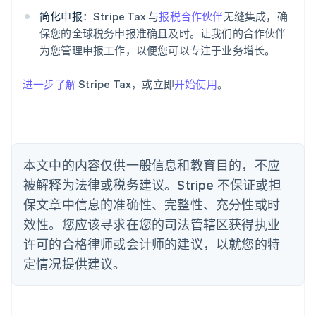
爱尔兰
简化申报：
Stripe Tax 与
报税合作伙伴
无缝集成，确
English
爱沙尼亚
保您的全球税务申报准确且及时。让我们的合作伙伴
English
为您管理申报工作，以便您可以专注于业务增长。
奥地利
Deutsch
English
进一步了解
Stripe Tax，或立即
开始使用
。
澳大利亚
English
巴西
Português
English
保加利亚
English
本文中的内容仅供一般信息和教育目的，不应
比利时
被解释为法律或税务建议。Stripe 不保证或担
Nederlands
Français
Deutsch
English
波兰
保文章中信息的准确性、完整性、充分性或时
English
效性。您应该寻求在您的司法管辖区获得执业
丹麦
许可的合格律师或会计师的建议，以就您的特
English
德国
定情况提供建议。
Deutsch
English
法国
Français
English