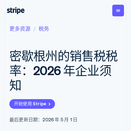
更多资源
税务
按企业阶段
文档
学习
支付
营收
资金管
平台
理
易市
大型企业
Stripe 文档
博客
Payments
Billing
初创企业
API 参考文档
客户案例
密歇根州的销售税税
在线支付
经常性收入
Global
Conn
库与 SDK
指南
Payment links
Metronome
Payouts
Stripe Apps
按用量计费
平台
率：2026 年企业须
无代码支付
Subscriptions
向第三
按应用场景
Checkout
方打款
支持
预构建支付界
订阅管理
知
指南
智能体商务
面
Invoicing
加密货币
获取支持
一次性或定期
Elements
电子商务
接受线上付款
托管支持方案
灵活的 UI 组件
账单
嵌入式金融
实施预置结账流程
专业服务
Payment
Tax
开始使用 Stripe
财务自动化
构建平台或交易市场
methods
销售税和增值
全球化企业
管理订阅
接入 125+ 种支
税自动化
应用内支付
提供按用量计费
付方式
Revenue
最后更新日期：2026 年 5 月 1 日
交易市场
发行稳定币支持的支付卡
Authorization
Recognition
公司
资金管理
通过智能体配置和管理服
Boost
会计自动化
平台
务