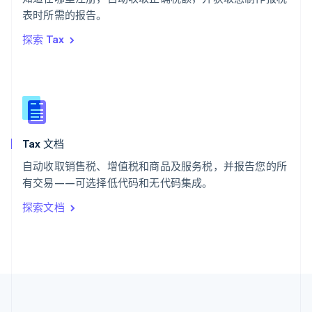
ไทย
English
表时所需的报告。
希腊
探索 Tax
English
西班牙
Español
English
新加坡
English
简体中文
新西兰
English
Tax 文档
匈牙利
English
自动收取销售税、增值税和商品及服务税，并报告您的所
意大利
有交易——可选择低代码和无代码集成。
Italiano
English
印度
探索文档
English
英国
English
直布罗陀
English
中国内地
简体中文
English
中国香港特别行政区