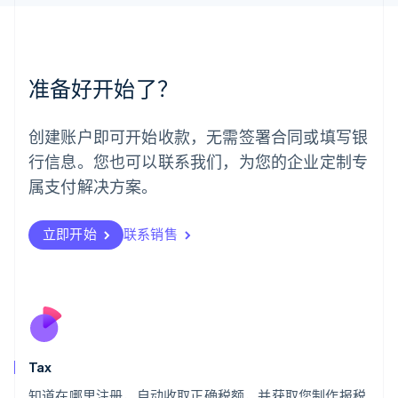
English
简体中文
美国
English
Español
简体中文
墨西哥
准备好开始了？
Español
English
挪威
English
创建账户即可开始收款，无需签署合同或填写银
葡萄牙
行信息。您也可以联系我们，为您的企业定制专
Português
English
日本
属支付解决方案。
日本語
English
瑞典
立即开始
联系销售
Svenska
English
瑞士
Deutsch
Français
Italiano
English
塞浦路斯
English
斯洛伐克
English
斯洛文尼亚
Tax
English
Italiano
知道在哪里注册，自动收取正确税额，并获取您制作报税
泰国