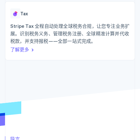
支付成功率优
Stripe Sigma
产品路线图
SaaS
化
自定义报告
Sessions 年度大会
Link
Data Pipeline
Tax
招聘
加速结账
数据同步
资讯中心
资源
Stripe Tax 全程自动处理全球税务合规，让您专注业务扩
Stripe Press
按行业
展。识别税务义务、管理税务注册、全球精准计算并代收
应用集成
税款，并支持报税——全部一站式完成。
AI 企业
代码示例
更多
创作者经济
开发者博客
联系
了解更多
Product roadmap
游戏
API 状态
了解未来规划
酒店、旅游与休闲
联系销售
保险
Radar
成为合作伙伴
媒体与娱乐
欺诈防范
非营利组织
Atlas
专业服务
初创企业注册
公共部门
零售
Climate
碳移除
生态系统
合作伙伴
Stripe App Marketplace
Stripe Sessions 2026
导言