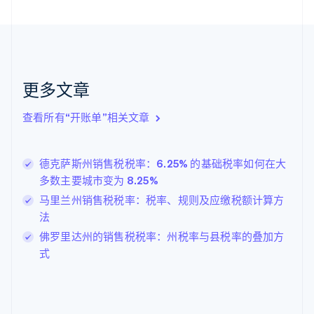
芬兰
English
Svenska
荷兰
Nederlands
English
加拿大
English
Français
更多文章
捷克
English
克罗地亚
查看所有“开账单”相关文章
English
Italiano
拉脱维亚
English
德克萨斯州销售税税率：6.25% 的基础税率如何在大
立陶宛
多数主要城市变为 8.25%
English
马里兰州销售税税率：税率、规则及应缴税额计算方
列支敦士登
Deutsch
English
法
卢森堡
佛罗里达州的销售税税率：州税率与县税率的叠加方
Français
Deutsch
English
式
罗马尼亚
English
马尔他
English
马来西亚