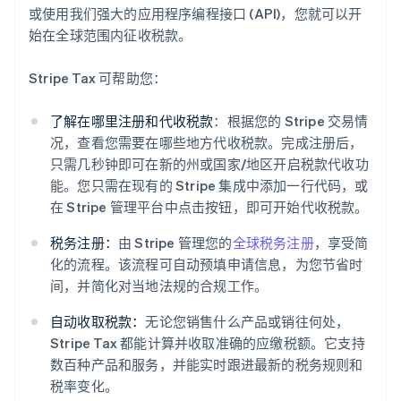
或使用我们强大的应用程序编程接口 (API)，您就可以开
始在全球范围内征收税款。
Stripe Tax 可帮助您：
了解在哪里注册和代收税款
：根据您的 Stripe 交易情
况，查看您需要在哪些地方代收税款。完成注册后，
只需几秒钟即可在新的州或国家/地区开启税款代收功
能。您只需在现有的 Stripe 集成中添加一行代码，或
在 Stripe 管理平台中点击按钮，即可开始代收税款。
税务注册：
由 Stripe 管理您的
全球税务注册
，享受简
化的流程。该流程可自动预填申请信息，为您节省时
间，并简化对当地法规的合规工作。
自动收取税款：
无论您销售什么产品或销往何处，
Stripe Tax 都能计算并收取准确的应缴税额。它支持
数百种产品和服务，并能实时跟进最新的税务规则和
阿联酋
税率变化。
English