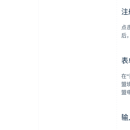
注
点
后
表
在
盟
盟
输