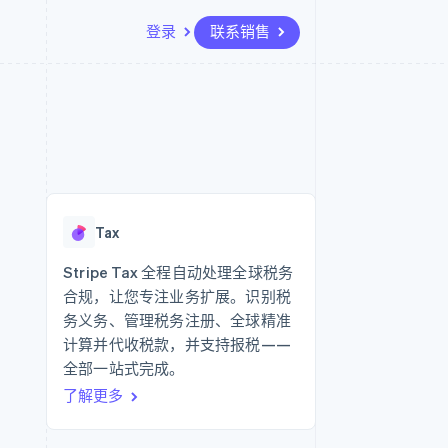
登录
联系销售
资源
生态系统
联系
场
更多
应用集成
合作伙伴
联系销售
Product roadmap
代码示例
Stripe App Marketplace
成为合作伙伴
了解未来规划
开发者博客
API 状态
Radar
欺诈防范
Tax
Atlas
初创企业注册
Stripe Tax 全程自动处理全球税务
合规，让您专注业务扩展。识别税
Climate
碳移除
务义务、管理税务注册、全球精准
计算并代收税款，并支持报税——
全部一站式完成。
了解更多