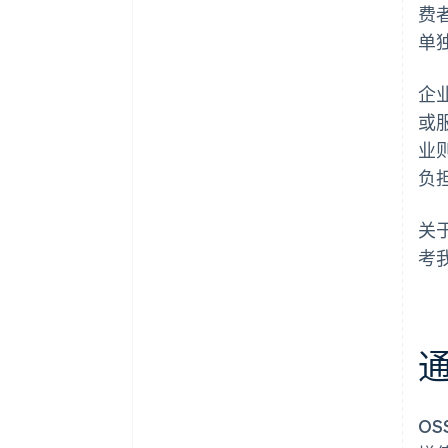
费
单
企
或
业
负
关
考我
通
O