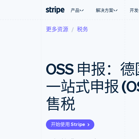
产品
解决方案
开发
更多资源
税务
按企业阶段
文档
学习
按应用场
支持
支付
营收
大型企业
Stripe 文档
博客
智能体
获取支
Payments
Billing
初创企业
API 参考文档
客户案例
加密货
托管支
在线支付
经常性收入
库与 SDK
指南
电子商
专业服
Payment links
Metronome
Stripe Apps
OSS 申报：
嵌入式
无代码支付
按用量计费
财务自
Checkout
Subscriptions
全球化
预构建支付界面
订阅管理
应用内
一站式申报 (O
Elements
Invoicing
交易市
灵活的 UI 组件
一次性或定期账单
资金管
支付方式
Tax
平台
售税
支持 125 种以上
销售税和增值税自动
SaaS
Authorization Boost
Revenue Recogniti
支付成功率优化
会计自动化
Link
Stripe Sigma
加速结账
自定义报告
开始使用 Stripe
Data Pipeline
数据同步