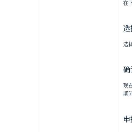
在
选
选
确
现
期
申