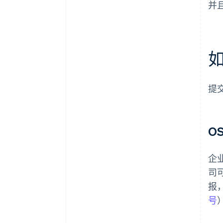
并
如
提
O
企
司
报
号