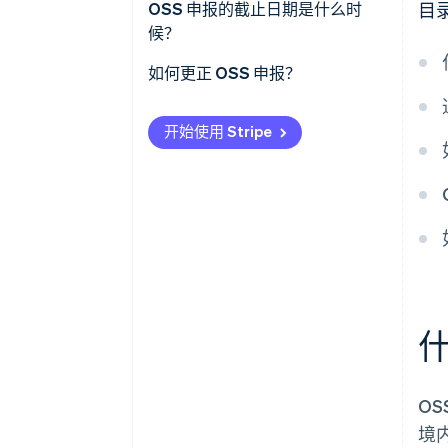
OSS 注册
OSS 申报的截止日期是什么时
目
候？
注册与认证
如何更正 OSS 申报？
表单选择
输入增值税识别号
开始使用 Stripe
选择纳税期间
确认应税销售额
申报销售额
重复步骤以申报其他国家的销售
额
什
最终步骤与审核
O
境