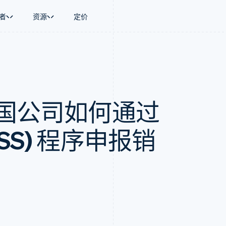
者
资源
定价
景
指南
按行业
公司
资金管理
平台和交易市
商务
持
接受线上付款
AI 企业
产品路线图
Global Payouts
Connect
币
持方案
实施预置结账流程
创作者经济
Sessions 年度大会
向第三方打款
平台支付
务
务
构建平台或交易市场
游戏
招聘
德国公司如何通过
金融
管理订阅
酒店、旅游与休闲
资讯中心
动化
提供按用量计费
保险
Stripe Press
企业
发行稳定币支持的支付卡
媒体与娱乐
支付
通过智能体配置和管理服务
非营利组织
SS) 程序申报销
场
专业服务
理
公共部门
零售
化
on