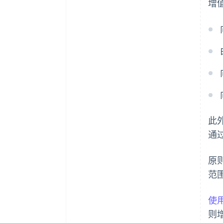
增
此
通过
原
范
使用
则