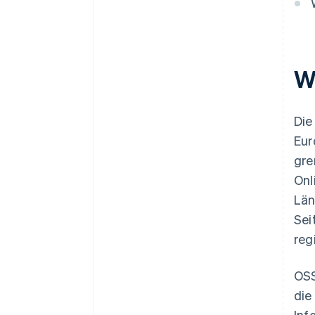
Bestätigung der
steuerpflichtigen Umsätze
Umsatzmeldung
W
Wiederholung für andere Länder
Letzte Schritte und
Überprüfung
Die
Eur
gre
Onl
Län
Sei
reg
OSS
die
Inf