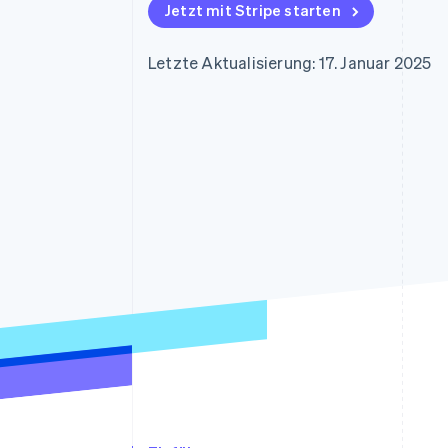
Optimierung der
Datensynchronisier
Jetzt mit Stripe starten
Autorisierungsraten
Link
Beschleunigter Bezahlvorgang
Letzte Aktualisierung: 17. Januar 2025
Financial Connections
Verbundene Finanzdaten