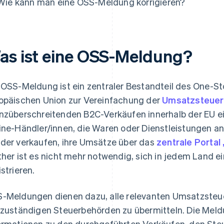
Wie kann man eine OSS-Meldung korrigieren?
as ist eine OSS-Meldung?
 OSS-Meldung ist ein zentraler Bestandteil des One-S
opäischen Union zur Vereinfachung der
Umsatzsteuer
nzüberschreitenden B2C-Verkäufen innerhalb der EU ei
ine-Händler/innen, die Waren oder Dienstleistungen an
der verkaufen, ihre Umsätze über das
zentrale Porta
ther ist es nicht mehr notwendig, sich in jedem Land e
istrieren.
-Meldungen dienen dazu, alle relevanten Umsatzsteue
 zuständigen Steuerbehörden zu übermitteln. Die Meldu
ormationen zu den durchgeführten Verkäufen, den Ste