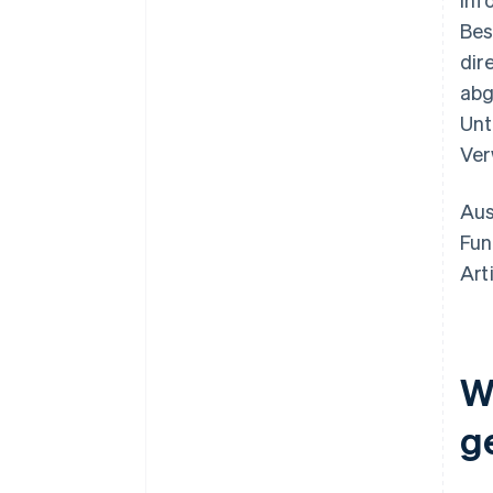
Bes
dir
abg
Unt
Ver
Aus
Fun
Art
W
g