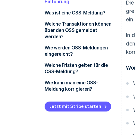
Einführung
Die
gre
Was ist eine OSS-Meldung?
ein
Welche Transaktionen können
über den OSS gemeldet
In 
werden?
den
Wie werden OSS-Meldungen
kor
eingereicht?
OSS-Registrierung
Welche Fristen gelten für die
Wor
OSS-Meldung?
Registrierung und
Authentifizierung
Wie kann man eine OSS-
Meldung korrigieren?
Formularauswahl
Eingabe der Umsatzsteuer-
Jetzt mit Stripe starten
Identifikationsnummer
Festlegung des
Steuerzeitraums