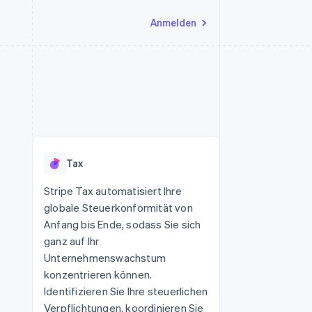
Anmelden
Ressourcen
Ecosystem
Kontakt
nd Marktplätze
Mehr
App-Integrationen
Partner
Sales-Team kontaktieren
Product roadmap
Code-Beispiele
Stripe App-Marktplatz
Partner werden
Ausblick
 Plattformen
Entwickler-Blog
eit
API-Status
Radar
Betrugsprävention
Tax
Atlas
onen
Start-up-Gründung
Stripe Tax automatisiert Ihre
globale Steuerkonformität von
Climate
CO₂-Entnahme
Anfang bis Ende, sodass Sie sich
ganz auf Ihr
Identity
Online-Identitätsprüfung
Unternehmenswachstum
konzentrieren können.
Identifizieren Sie Ihre steuerlichen
Verpflichtungen, koordinieren Sie