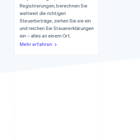
Registrierungen, berechnen Sie
weltweit die richtigen
Steuerbeträge, ziehen Sie sie ein
Stripe-Sessions 2026
Erfahren Sie, wie Stripe
und reichen Sie Steuererklärungen
Lösungen für die
ein – alles an einem Ort.
Wirtschaftsinfrastruktur
Mehr erfahren
für KI aufbaut.
Jetzt ansehen