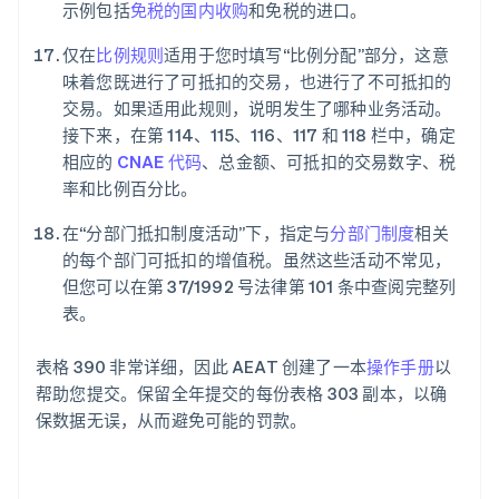
示例包括
免税的国内收购
和免税的进口。
仅在
比例规则
适用于您时填写“比例分配”部分，这意
味着您既进行了可抵扣的交易，也进行了不可抵扣的
交易。如果适用此规则，说明发生了哪种业务活动。
接下来，在第 114、115、116、117 和 118 栏中，确定
相应的
CNAE 代码
、总金额、可抵扣的交易数字、税
阿联酋
率和比例百分比。
English
爱尔兰
在“分部门抵扣制度活动”下，指定与
分部门制度
相关
English
爱沙尼亚
的每个部门可抵扣的增值税。虽然这些活动不常见，
English
但您可以在第 37/1992 号法律第 101 条中查阅完整列
奥地利
表。
Deutsch
English
澳大利亚
表格 390 非常详细，因此 AEAT 创建了一本
操作手册
以
English
巴西
帮助您提交。保留全年提交的每份表格 303 副本，以确
Português
English
保数据无误，从而避免可能的罚款。
保加利亚
English
比利时