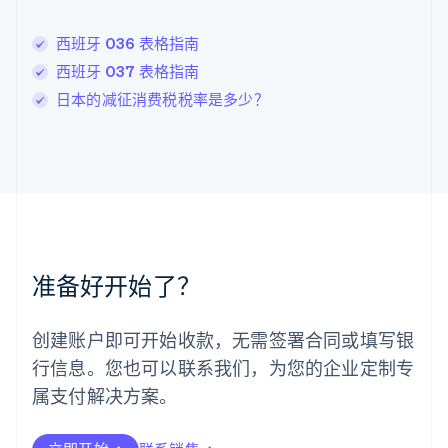
English
列支敦士登
西班牙 036 表格指南
Deutsch
English
卢森堡
西班牙 037 表格指南
Français
Deutsch
English
日本的减征消费税税率是多少？
罗马尼亚
English
马尔他
English
马来西亚
English
简体中文
美国
English
Español
简体中文
墨西哥
准备好开始了？
Español
English
挪威
English
创建账户即可开始收款，无需签署合同或填写银
葡萄牙
行信息。您也可以联系我们，为您的企业定制专
Português
English
日本
属支付解决方案。
日本語
English
瑞典