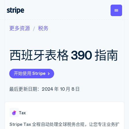
更多资源
税务
按企业阶段
文档
学习
支付
营收
资金管
平台
理
易市
大型企业
Stripe 文档
博客
Payments
Billing
初创企业
API 参考文档
客户案例
西班牙表格 390 指南
在线支付
经常性收入
Global
Conn
库与 SDK
指南
Payment links
Metronome
Payouts
Stripe Apps
按用量计费
平台
无代码支付
Subscriptions
向第三
按应用场景
Checkout
方打款
开始使用 Stripe
支持
预构建支付界
订阅管理
指南
智能体商务
面
Invoicing
加密货币
获取支持
一次性或定期
Elements
最后更新日期：2024 年 10 月 8 日
电子商务
接受线上付款
托管支持方案
灵活的 UI 组件
账单
嵌入式金融
实施预置结账流程
专业服务
支付方式
Tax
财务自动化
构建平台或交易市场
支持 125 种以
销售税和增值
全球化企业
管理订阅
上
税自动化
应用内支付
提供按用量计费
Tax
Authorization
Revenue
交易市场
发行稳定币支持的支付卡
Boost
Recognition
公司
资金管理
通过智能体配置和管理服
Stripe Tax 全程自动处理全球税务合规，让您专注业务扩
支付成功率优
会计自动化
平台
务