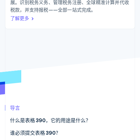
化
Stripe Sigma
展。识别税务义务、管理税务注册、全球精准计算并代收
产品路线图
SaaS
自定义报告
Link
Sessions 年度大会
税款，并支持报税——全部一站式完成。
加速结账
Data Pipeline
招聘
了解更多
数据同步
资讯中心
资源
Stripe Press
按行业
应用集成
AI 企业
代码示例
更多
创作者经济
开发者博客
联系
Product roadmap
游戏
API 状态
了解未来规划
酒店、旅游与休闲
联系销售
保险
Radar
成为合作伙伴
媒体与娱乐
欺诈防范
非营利组织
Atlas
专业服务
初创企业注册
公共部门
零售
Climate
碳移除
导言
生态系统
什么是表格 390，它的用途是什么？
合作伙伴
谁必须提交表格 390？
Stripe App Marketplace
Stripe Sessions 2026