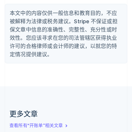
Nederlands
Français
Deutsch
English
波兰
本文中的内容仅供一般信息和教育目的，不应
English
丹麦
被解释为法律或税务建议。Stripe 不保证或担
English
保文章中信息的准确性、完整性、充分性或时
德国
效性。您应该寻求在您的司法管辖区获得执业
Deutsch
English
法国
许可的合格律师或会计师的建议，以就您的特
Français
English
定情况提供建议。
芬兰
English
Svenska
荷兰
Nederlands
English
加拿大
English
Français
捷克
English
克罗地亚
English
Italiano
更多文章
拉脱维亚
English
查看所有“开账单”相关文章
立陶宛