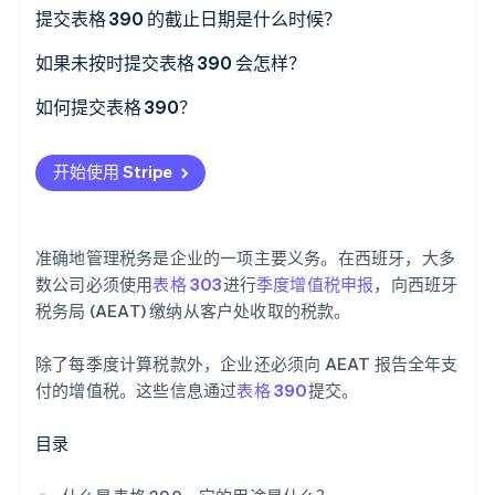
了解 Stripe 如何为 AI 构建经济基础设施。
豁免
提交表格 390 的截止日期是什么时候？
立即观看
如果未按时提交表格 390 会怎样？
如何提交表格 390？
开始使用 Stripe
准确地管理税务是企业的一项主要义务。在西班牙，大多
数公司必须使用
表格 303
进行
季度增值税申报
，向西班牙
税务局 (AEAT) 缴纳从客户处收取的税款。
除了每季度计算税款外，企业还必须向 AEAT 报告全年支
付的增值税。这些信息通过
表格 390
提交。
目录