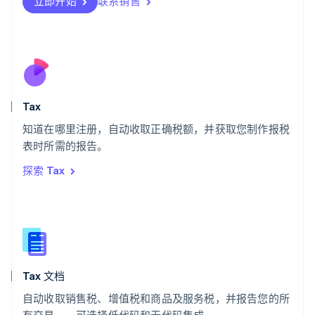
立即开始
联系销售
Svenska
English
瑞士
Deutsch
Français
Italiano
English
塞浦路斯
English
斯洛伐克
English
斯洛文尼亚
Tax
English
Italiano
知道在哪里注册，自动收取正确税额，并获取您制作报税
泰国
ไทย
English
表时所需的报告。
希腊
探索 Tax
English
西班牙
Español
English
新加坡
English
简体中文
新西兰
English
Tax 文档
匈牙利
English
自动收取销售税、增值税和商品及服务税，并报告您的所
意大利