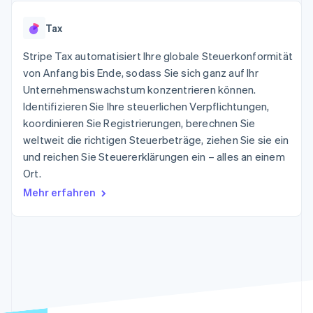
Data Pipeline
Geldmanagement
Marktplatz auf
Zugriff auf mehr als
Datensynchronisierung
Produkt-Roadmap
Plattformen
Grundlagen der
Tax
125
Stripe Sessions
SaaS
Abonnementverwaltung
Terminal
Karriere
Zahlungen vor Ort
Stripe Tax automatisiert Ihre globale Steuerkonformität
Newsroom
So setzen Sie
Authorization
Stripe Press
von Anfang bis Ende, sodass Sie sich ganz auf Ihr
nutzungsbasierte
Boost
Abrechnung um
Unternehmenswachstum konzentrieren können.
Nach Branche
Optimierung der
Stablecoin-gestützte
Identifizieren Sie Ihre steuerlichen Verpflichtungen,
Autorisierungsraten
Karten ausgeben: So
Link
KI-Unternehmen
Kontakt
koordinieren Sie Registrierungen, berechnen Sie
geht´s
Beschleunigter
Creator Economy
Bereitstellung und
weltweit die richtigen Steuerbeträge, ziehen Sie sie ein
Bezahlvorgang
Gaming
Verwaltung von
Sales-Team
und reichen Sie Steuererklärungen ein – alles an einem
Financial
Bewirtung, Reisen und
Diensten mit Agenten
kontaktieren
Connections
Freizeit
Ort.
Partner werden
Verbundene
Versicherungen
Mehr erfahren
Medien und
Finanzdaten
Unterhaltung
Ressourcen
Gemeinnützige
Organisationen
Fachdienstleistungen
App-Integrationen
Mehr
Öffentlicher Sektor
Code-Beispiele
Product roadmap
Einzelhandel
Entwickler-Blog
Ausblick
API-Status
Radar