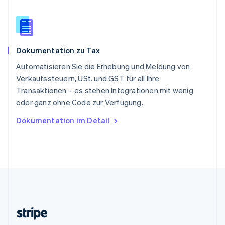
Slowenien
English
Italiano
Sonderverwaltungsregion Hongkong,
China
English
简体中文
Dokumentation zu Tax
Spanien
Español
English
Automatisieren Sie die Erhebung und Meldung von
Thailand
Verkaufssteuern, USt. und GST für all Ihre
ไทย
English
Transaktionen – es stehen Integrationen mit wenig
Tschechische Republik
oder ganz ohne Code zur Verfügung.
English
Ungarn
Dokumentation im Detail
English
Vereinigte Arabische Emirate
English
Vereinigte Staaten
English
Español
简体中文
Vereinigtes Königreich
English
Zypern
English