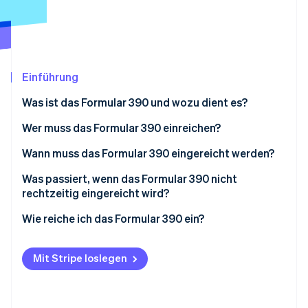
Betrugsprävention
Ecosystem
Atlas
Start-up-Gründung
Partner
Stripe App-Marktplatz
Climate
CO₂-Entnahme
Einführung
Identity
Was ist das Formular 390 und wozu dient es?
Online-Identitätsprüfung
Wer muss das Formular 390 einreichen?
Ausnahmen
Wann muss das Formular 390 eingereicht werden?
Was passiert, wenn das Formular 390 nicht
Stripe-Sessions 2026
rechtzeitig eingereicht wird?
Erfahren Sie, wie Stripe Lösungen für die Wirts
Jetzt ansehen
Wie reiche ich das Formular 390 ein?
Mit Stripe loslegen