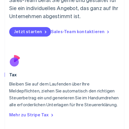
Neuseeland
Sie ein individuelles Angebot, das ganz auf Ihr
English
Niederlande
Unternehmen abgestimmt ist.
Nederlands
English
Norwegen
English
Jetzt starten
Sales-Team kontaktieren
Österreich
Deutsch
English
Polen
English
Portugal
Português
English
Rumänien
Tax
English
Schweden
Bleiben Sie auf dem Laufenden über Ihre
Svenska
English
Meldepflichten, ziehen Sie automatisch den richtigen
Schweiz
Steuerbetrag ein und generieren Sie im Handumdrehen
Deutsch
Français
Italiano
English
alle erforderlichen Unterlagen für Ihre Steuererklärung.
Singapur
English
简体中文
Mehr zu Stripe Tax
Slowakei
English