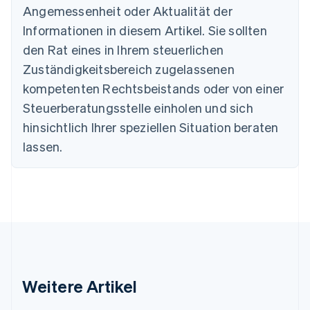
Bulgarien
Angemessenheit oder Aktualität der
English
Informationen in diesem Artikel. Sie sollten
Dänemark
English
den Rat eines in Ihrem steuerlichen
Deutschland
Zuständigkeitsbereich zugelassenen
Deutsch
English
Estland
kompetenten Rechtsbeistands oder von einer
English
Steuerberatungsstelle einholen und sich
Festlandchina
hinsichtlich Ihrer speziellen Situation beraten
简体中文
English
Finnland
lassen.
English
Svenska
Frankreich
Français
English
Gibraltar
English
Griechenland
English
Indien
English
Weitere Artikel
Irland
English