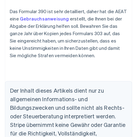
Das Formular 390 ist sehr detailliert, daher hat die AEAT
eine
Gebrauchsanweisung
erstellt, die Ihnen bei der
Abgabe der Erklärung helfen soll. Bewahren Sie das
ganze Jahr über Kopien jedes Formulars 303 auf, das
Sie eingereicht haben, um sicherzustellen, dass es
keine Unstimmigkeiten in Ihren Daten gibt und damit
Sie mögliche Strafen vermeiden können.
Der Inhalt dieses Artikels dient nur zu
allgemeinen Informations- und
Australien
Bildungszwecken und sollte nicht als Rechts-
English
Belgien
oder Steuerberatung interpretiert werden.
Nederlands
Français
Deutsch
English
Stripe übernimmt keine Gewähr oder Garantie
Brasilien
für die Richtigkeit, Vollständigkeit,
Português
English