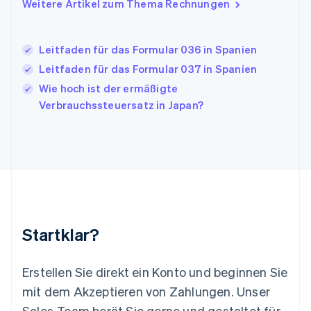
Italien
Weitere Artikel zum Thema Rechnungen
Italiano
English
Japan
日本語
English
Leitfaden für das Formular 036 in Spanien
Kanada
Leitfaden für das Formular 037 in Spanien
English
Français
Kroatien
Wie hoch ist der ermäßigte
English
Italiano
Verbrauchssteuersatz in Japan?
Lettland
English
Liechtenstein
Deutsch
English
Litauen
English
Luxemburg
Français
Deutsch
English
Malaysia
Startklar?
English
简体中文
Malta
English
Erstellen Sie direkt ein Konto und beginnen Sie
Mexiko
mit dem Akzeptieren von Zahlungen. Unser
Español
English
Sales-Team berät Sie gerne und gestaltet für