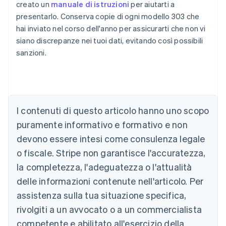
creato un
manuale di istruzioni
per aiutarti a
presentarlo. Conserva copie di ogni modello 303 che
hai inviato nel corso dell'anno per assicurarti che non vi
siano discrepanze nei tuoi dati, evitando così possibili
sanzioni.
Australia
I contenuti di questo articolo hanno uno scopo
English
Austria
puramente informativo e formativo e non
Deutsch
English
devono essere intesi come consulenza legale
Belgio
Nederlands
Français
Deutsch
English
o fiscale. Stripe non garantisce l'accuratezza,
Brasile
la completezza, l'adeguatezza o l'attualità
Português
English
Bulgaria
delle informazioni contenute nell'articolo. Per
English
assistenza sulla tua situazione specifica,
Canada
rivolgiti a un avvocato o a un commercialista
English
Français
Cina continentale
competente e abilitato all'esercizio della