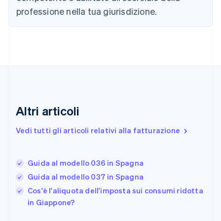
简体中文
English
professione nella tua giurisdizione.
Cipro
English
Croazia
English
Italiano
Danimarca
English
Emirati Arabi Uniti
English
Estonia
English
Altri articoli
Finlandia
English
Svenska
Vedi tutti gli articoli relativi alla fatturazione
Francia
Français
English
Germania
Guida al modello 036 in Spagna
Deutsch
English
Giappone
Guida al modello 037 in Spagna
日本語
English
Cos'è l'aliquota dell'imposta sui consumi ridotta
Gibilterra
in Giappone?
English
Grecia