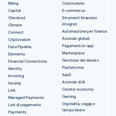
Billing
Criptovalute
Capital
E-commerce
Checkout
Strumenti finanziari
integrati
Climate
Automazione per finanza
Connect
Aziende globali
Criptovalute
Pagamenti in-app
Data Pipeline
Marketplace
Elements
Gestione del denaro
Financial Connections
Piattaforme
Identity
SaaS
Invoicing
Aziende di IA
Issuing
Creator economy
Link
Gaming
Managed Payments
Ospitalità, viaggi e
Link di pagamento
tempo libero
Payments