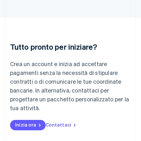
English
India
English
Irlanda
English
Italia
Italiano
English
Tutto pronto per iniziare?
Lettonia
English
Liechtenstein
Crea un account e inizia ad accettare
Deutsch
English
Lituania
pagamenti senza la necessità di stipulare
English
contratti o di comunicare le tue coordinate
Lussemburgo
bancarie. In alternativa, contattaci per
Français
Deutsch
English
progettare un pacchetto personalizzato per la
Malaysia
English
简体中文
tua attività.
Malta
English
Messico
Inizia ora
Contattaci
Español
English
Norvegia