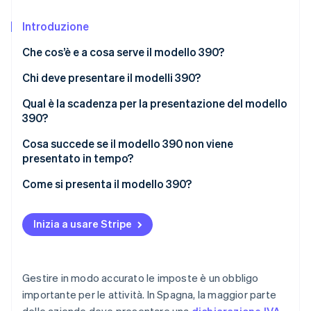
Scopri cosa ti aspetta
Introduzione
Radar
Ecosistema
Prevenzione delle frodi
Che cos’è e a cosa serve il modello 390?
Partner
Atlas
Stripe App Marketplace
Costituzione di start-up
Chi deve presentare il modelli 390?
Climate
Esenzioni
Qual è la scadenza per la presentazione del modello
Rimozione del carbonio
390?
Identity
Cosa succede se il modello 390 non viene
Verifica online dell'identità
presentato in tempo?
Come si presenta il modello 390?
Inizia a usare Stripe
Stripe Sessions 2026
Scopri come Stripe sta costruendo l'infrastruttura economi
Guarda ora
Gestire in modo accurato le imposte è un obbligo
importante per le attività. In Spagna, la maggior parte