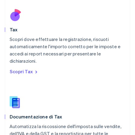
English
Nuova Zelanda
English
Paesi Bassi
Nederlands
English
Tax
Polonia
English
Scopri dove effettuare la registrazione, riscuoti
Portogallo
automaticamente l'importo corretto per le imposte e
Português
English
accedi ai report necessari per presentare le
RAS di Hong Kong, Cina
dichiarazioni.
English
简体中文
Regno Unito
Scopri Tax
English
Repubblica Ceca
English
Romania
English
Singapore
English
简体中文
Documentazione di Tax
Slovacchia
English
Automatizza la riscossione dell'imposta sulle vendite,
Slovenia
dell'IVA e della GST e la reportistica per tutte le