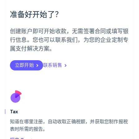
English
Español
简体中文
墨西哥
准备好开始了？
Español
English
挪威
English
创建账户即可开始收款，无需签署合同或填写银
葡萄牙
行信息。您也可以联系我们，为您的企业定制专
Português
English
日本
属支付解决方案。
日本語
English
瑞典
立即开始
联系销售
Svenska
English
瑞士
Deutsch
Français
Italiano
English
塞浦路斯
English
斯洛伐克
English
斯洛文尼亚
Tax
English
Italiano
知道在哪里注册，自动收取正确税额，并获取您制作报税
泰国
ไทย
English
表时所需的报告。
希腊