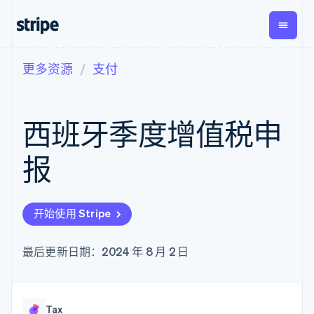
更多资源
支付
按企业阶段
文档
学习
支付
营收
资金管
平台
理
易市
大型企业
Stripe 文档
博客
Payments
Billing
初创企业
API 参考文档
客户案例
西班牙季度增值税申
在线支付
经常性收入
Global
Conn
库与 SDK
指南
Payment links
Metronome
Payouts
Stripe Apps
按用量计费
平台
报
无代码支付
Subscriptions
向第三
按应用场景
Checkout
方打款
支持
预构建支付界
订阅管理
指南
智能体商务
面
Invoicing
加密货币
获取支持
一次性或定期
Elements
开始使用 Stripe
电子商务
接受线上付款
托管支持方案
灵活的 UI 组件
账单
嵌入式金融
实施预置结账流程
专业服务
支付方式
Tax
财务自动化
构建平台或交易市场
最后更新日期：2024 年 8 月 2 日
支持 125 种以
销售税和增值
全球化企业
管理订阅
上
税自动化
应用内支付
提供按用量计费
Authorization
Revenue
交易市场
发行稳定币支持的支付卡
Boost
Recognition
公司
资金管理
通过智能体配置和管理服
支付成功率优
会计自动化
Tax
平台
务