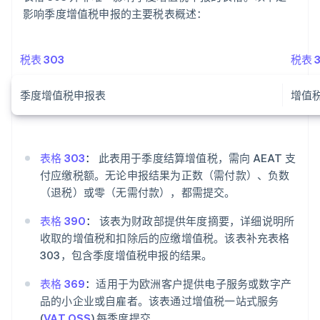
影响季度增值税申报的主要税表概述：
税表 303
税表 
季度增值税申报表
增值
表格 303
：
此表用于季度结算增值税，需向 AEAT 支
付应缴税额。无论申报结果为正数（需付款）、负数
（退税）或零（无需付款），都需提交。
表格 390
：
该表为财政部提供年度摘要，详细说明所
收取的增值税和扣除后的应缴增值税。该表补充表格
303，包含季度增值税申报的结果。
表格 369
：
适用于为欧洲客户提供电子服务或数字产
品的小企业或自雇者。该表通过增值税一站式服务
(
VAT OSS
) 每季度提交。