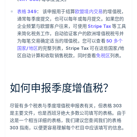
表格 349
：
该申报用于结算
欧盟境内交易
的增值税，
通常每季度提交，也可以每年或每月提交。如果您的
企业频繁与欧盟客户往来，可使用
Stripe Tax
等工具
来简化税务工作，自动验证客户的欧洲增值税税号并
为每笔交易确定适当的增值税。您可以查看
50 多个
国家/地区
的完整列表，Stripe Tax 可在这些国家/地
区自动计算和收取销售税款，同时查看
免税区
列表。
如何申报季度增值税？
尽管有多个税表与季度增值税申报表有关，但表格 303
阿联酋
是主要文件，也是西班牙绝大多数公司填写的表格。由于
English
这是一个相当详细的表格，我们建议您查阅我们的表格
爱尔兰
303 指南，以便更容易理解每个栏目中应该填写的信息。
English
爱沙尼亚