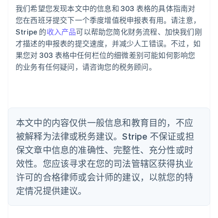
English
我们希望您发现本文中的信息和 303 表格的具体指南对
奥地利
您在西班牙提交下一个季度增值税申报表有用。请注意，
Deutsch
English
Stripe 的
收入产品
可以帮助您简化财务流程、加快我们刚
澳大利亚
才描述的申报表的提交速度，并减少人工错误。不过，如
English
巴西
果您对 303 表格中任何栏位的细微差别可能如何影响您
Português
English
的业务有任何疑问，请咨询您的税务顾问。
保加利亚
English
比利时
Nederlands
Français
Deutsch
English
波兰
本文中的内容仅供一般信息和教育目的，不应
English
丹麦
被解释为法律或税务建议。Stripe 不保证或担
English
保文章中信息的准确性、完整性、充分性或时
德国
效性。您应该寻求在您的司法管辖区获得执业
Deutsch
English
法国
许可的合格律师或会计师的建议，以就您的特
Français
English
定情况提供建议。
芬兰
English
Svenska
荷兰