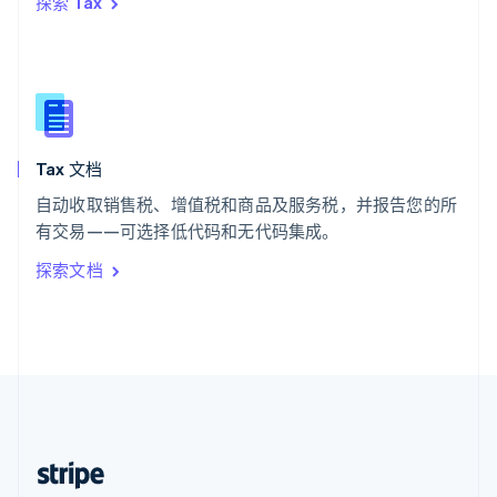
探索 Tax
English
西班牙
Español
English
新加坡
English
简体中文
新西兰
English
Tax 文档
匈牙利
English
自动收取销售税、增值税和商品及服务税，并报告您的所
意大利
有交易——可选择低代码和无代码集成。
Italiano
English
印度
探索文档
English
英国
English
直布罗陀
English
中国内地
简体中文
English
中国香港特别行政区
English
简体中文