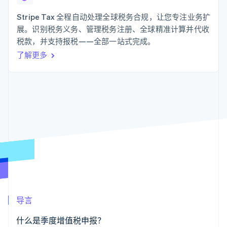
化
Stripe Sigma
产品路线图
SaaS
自定义报告
Link
Sessions 年度大会
Stripe Tax 全程自动处理全球税务合规，让您专注业务扩
加速结账
Data Pipeline
招聘
展。识别税务义务、管理税务注册、全球精准计算并代收
数据同步
资讯中心
资源
税款，并支持报税——全部一站式完成。
Stripe Press
按行业
了解更多
应用集成
AI 企业
代码示例
更多
创作者经济
开发者博客
联系
Product roadmap
游戏
API 状态
了解未来规划
酒店、旅游与休闲
联系销售
保险
Radar
成为合作伙伴
媒体与娱乐
欺诈防范
非营利组织
Atlas
专业服务
初创企业注册
公共部门
零售
Climate
碳移除
生态系统
导言
合作伙伴
Stripe App Marketplace
什么是季度增值税申报？
Stripe Sessions 2026