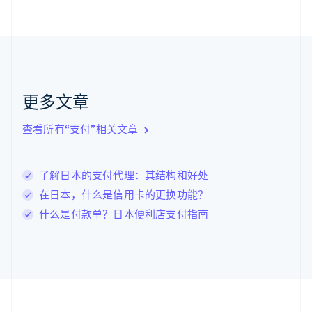
Nederlands
English
加拿大
English
Français
捷克
English
克罗地亚
English
Italiano
更多文章
拉脱维亚
English
查看所有“支付”相关文章
立陶宛
English
列支敦士登
了解日本的支付代理：其结构和好处
Deutsch
English
卢森堡
在日本，什么是信用卡的更换功能？
Français
Deutsch
English
什么是付款单？日本便利店支付指南
罗马尼亚
English
马尔他
English
马来西亚
English
简体中文
美国