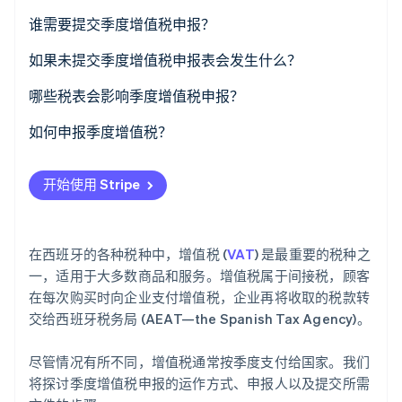
了解 Stripe 如何为 AI 构建经济基础设施。
谁需要提交季度增值税申报？
立即观看
如果未提交季度增值税申报表会发生什么？
申报结果为正数且有应缴税款
哪些税表会影响季度增值税申报？
申报结果为负数且有退款
如何申报季度增值税？
开始使用 Stripe
在西班牙的各种税种中，增值税 (
VAT
) 是最重要的税种之
一，适用于大多数商品和服务。增值税属于间接税，顾客
在每次购买时向企业支付增值税，企业再将收取的税款转
交给西班牙税务局 (AEAT—the Spanish Tax Agency)。
尽管情况有所不同，增值税通常按季度支付给国家。我们
将探讨季度增值税申报的运作方式、申报人以及提交所需