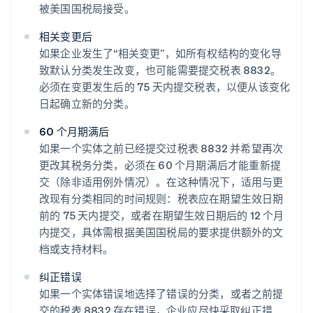
被美国国税局接受。
相关变更后
如果企业发生了“相关变更”，如所有权结构的变化导
致默认分类发生改变，也可能需要提交税表 8832。
必须在变更发生后的 75 天内提交税表，以便从该变化
日起确立新的分类。
60 个月期满后
如果一个实体之前已经提交过税表 8832 并希望再次
更改其税务分类，必须在 60 个月期满后才能重新提
交（除非适用例外情况）。在这种情况下，适用与更
改现有分类相同的时间规则：税表应在期望生效日期
前的 75 天内提交，或者在期望生效日期后的 12 个月
内提交，具体需根据美国国税局的要求提供额外的文
档或支持材料。
阿联酋
纠正错误
English
如果一个实体错误地选择了错误的分类，或者之前提
爱尔兰
交的税表 8832 存在错误，企业应尽快采取纠正措
English