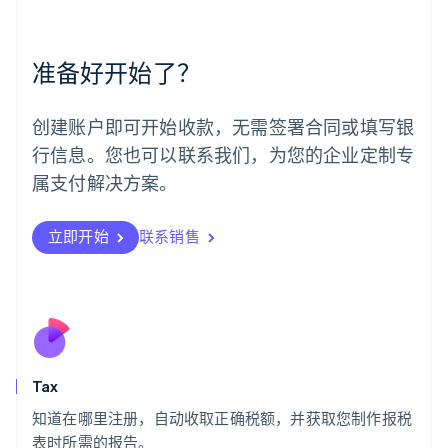
美国
English
Español
简体中文
墨西哥
准备好开始了？
Español
English
挪威
English
创建账户即可开始收款，无需签署合同或填写银
葡萄牙
行信息。您也可以联系我们，为您的企业定制专
Português
English
日本
属支付解决方案。
日本語
English
瑞典
立即开始
联系销售
Svenska
English
瑞士
Deutsch
Français
Italiano
English
塞浦路斯
English
斯洛伐克
English
斯洛文尼亚
Tax
English
Italiano
知道在哪里注册，自动收取正确税额，并获取您制作报税
泰国
ไทย
English
表时所需的报告。