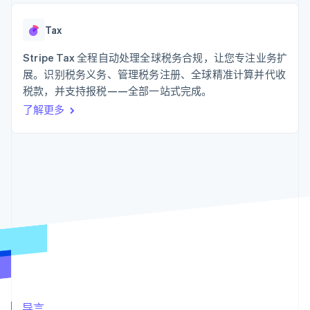
支付成功率优
Stripe Sigma
产品路线图
SaaS
化
自定义报告
Sessions 年度大会
Link
Data Pipeline
Tax
招聘
加速结账
数据同步
资讯中心
资源
Stripe Tax 全程自动处理全球税务合规，让您专注业务扩
Stripe Press
按行业
展。识别税务义务、管理税务注册、全球精准计算并代收
应用集成
税款，并支持报税——全部一站式完成。
AI 企业
代码示例
更多
创作者经济
开发者博客
联系
了解更多
Product roadmap
游戏
API 状态
了解未来规划
酒店、旅游与休闲
联系销售
保险
Radar
成为合作伙伴
媒体与娱乐
欺诈防范
非营利组织
Atlas
专业服务
初创企业注册
公共部门
零售
Climate
碳移除
生态系统
合作伙伴
Stripe App Marketplace
Stripe Sessions 2026
导言