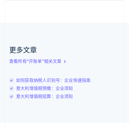
荷兰
Nederlands
English
加拿大
English
Français
捷克
English
克罗地亚
English
Italiano
更多文章
拉脱维亚
English
查看所有“开账单”相关文章
立陶宛
English
列支敦士登
如何获取纳税人识别号：企业快速指南
Deutsch
English
卢森堡
意大利增值税预缴：企业须知
Français
Deutsch
English
意大利增值税结算：企业须知
罗马尼亚
English
马尔他
English
马来西亚
English
简体中文