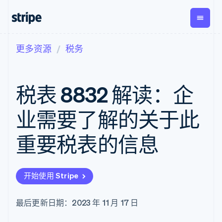
更多资源
税务
按企业阶段
文档
学习
支付
营收
资金管
平台
理
易市
大型企业
Stripe 文档
博客
Payments
Billing
初创企业
API 参考文档
客户案例
税表 8832 解读：企
在线支付
经常性收入
Global
Conn
库与 SDK
指南
Payment links
Metronome
Payouts
Stripe Apps
按用量计费
平台
业需要了解的关于此
无代码支付
Subscriptions
向第三
按应用场景
Checkout
方打款
支持
预构建支付界
订阅管理
重要税表的信息
指南
智能体商务
面
Invoicing
加密货币
获取支持
一次性或定期
Elements
电子商务
接受线上付款
托管支持方案
灵活的 UI 组件
账单
嵌入式金融
实施预置结账流程
专业服务
Payment
Tax
开始使用 Stripe
财务自动化
构建平台或交易市场
methods
销售税和增值
全球化企业
管理订阅
接入 125+ 种支
税自动化
应用内支付
提供按用量计费
付方式
Revenue
最后更新日期：2023 年 11 月 17 日
交易市场
发行稳定币支持的支付卡
Authorization
Recognition
公司
资金管理
通过智能体配置和管理服
Boost
会计自动化
平台
务