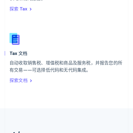
希腊
探索 Tax
English
西班牙
Español
English
新加坡
English
简体中文
新西兰
English
Tax 文档
匈牙利
English
自动收取销售税、增值税和商品及服务税，并报告您的所
意大利
有交易——可选择低代码和无代码集成。
Italiano
English
印度
探索文档
English
英国
English
直布罗陀
English
中国内地
简体中文
English
中国香港特别行政区
English
简体中文