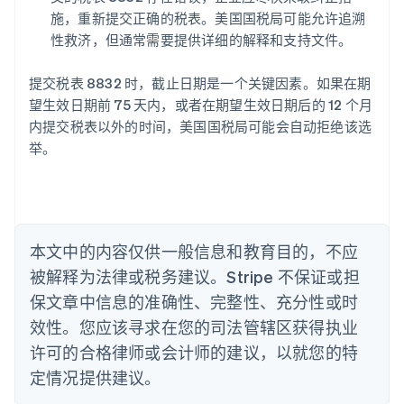
爱沙尼亚
施，重新提交正确的税表。美国国税局可能允许追溯
English
性救济，但通常需要提供详细的解释和支持文件。
奥地利
Deutsch
English
提交税表 8832 时，截止日期是一个关键因素。如果在期
澳大利亚
望生效日期前 75 天内，或者在期望生效日期后的 12 个月
English
巴西
内提交税表以外的时间，美国国税局可能会自动拒绝该选
Português
English
举。
保加利亚
English
比利时
Nederlands
Français
Deutsch
English
波兰
本文中的内容仅供一般信息和教育目的，不应
English
丹麦
被解释为法律或税务建议。Stripe 不保证或担
English
保文章中信息的准确性、完整性、充分性或时
德国
效性。您应该寻求在您的司法管辖区获得执业
Deutsch
English
法国
许可的合格律师或会计师的建议，以就您的特
Français
English
定情况提供建议。
芬兰
English
Svenska