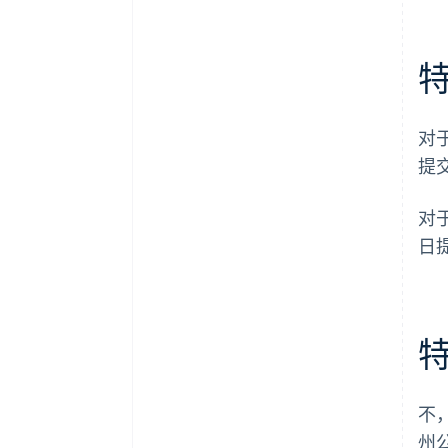
对
提
对
日
不
州