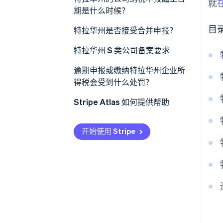
就
期是什么时候？
目
特拉华州是否接受合并申报？
特拉华州 S 类公司备案要求
逾期申报或缴纳特拉华州企业所
得税会受到什么处罚？
Stripe Atlas 如何提供帮助
申请使用 Atlas 注册公司
开始使用 Stripe
在获取雇主识别号 (EIN) 前开通收
款和银行服务
无现金创始人股权认购
自动提交 83 (b) 税务申报
全球顶尖水准的公司法律文件