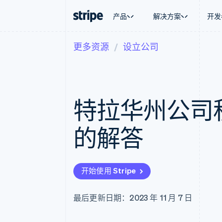
产品
解决方案
开发
更多资源
设立公司
按企业阶段
文档
学习
按应用场
支持
支付
营收
大型企业
Stripe 文档
博客
智能体
获取支
Payments
Billing
初创企业
API 参考文档
客户案例
加密货
托管支
在线支付
经常性收入
库与 SDK
指南
电子商
专业服
Payment links
Metronome
Stripe Apps
特拉华州公司税
嵌入式
无代码支付
按用量计费
财务自
Checkout
Subscriptions
全球化
预构建支付界面
订阅管理
应用内
的解答
Elements
Invoicing
交易市
灵活的 UI 组件
一次性或定期账单
资金管
支付方式
Tax
平台
支持 125 种以上
销售税和增值税自动
SaaS
Authorization Boost
Revenue Recogniti
开始使用 Stripe
支付成功率优化
会计自动化
Link
Stripe Sigma
加速结账
自定义报告
最后更新日期：2023 年 11 月 7 日
Data Pipeline
数据同步