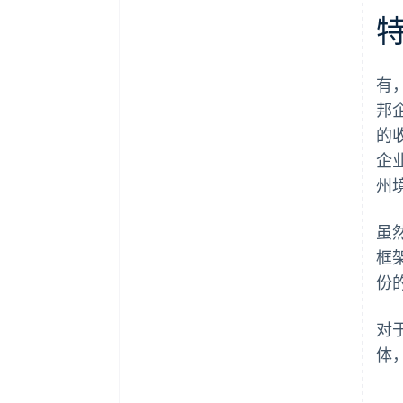
Stripe Payments 服务首年免费，
更享价值 5 万美元的合作伙伴专
属优惠与折扣
有
邦
的
企
州
虽
框
份
对
体