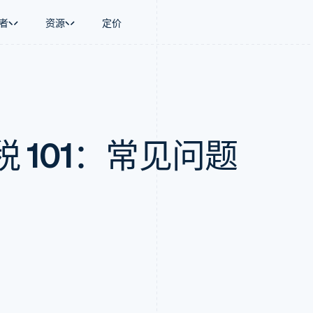
者
资源
定价
景
指南
按行业
公司
资金管理
平台和交易市
商务
持
接受线上付款
AI 企业
产品路线图
Global Payouts
Connect
币
持方案
实施预置结账流程
创作者经济
Sessions 年度大会
向第三方打款
平台支付
务
务
构建平台或交易市场
游戏
招聘
 101：常见问题
金融
管理订阅
酒店、旅游与休闲
资讯中心
动化
提供按用量计费
保险
Stripe Press
企业
发行稳定币支持的支付卡
媒体与娱乐
支付
通过智能体配置和管理服务
非营利组织
场
专业服务
理
公共部门
零售
化
on