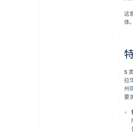
这
体
特
S
拉
州
要