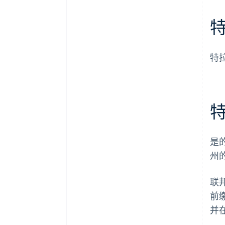
特
是
州
联
前
并