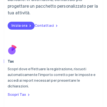
Français
Deutsch
English
progettare un pacchetto personalizzato per la
Malaysia
English
简体中文
tua attività.
Malta
English
Messico
Inizia ora
Contattaci
Español
English
Norvegia
English
Nuova Zelanda
English
Paesi Bassi
Nederlands
English
Tax
Polonia
English
Scopri dove effettuare la registrazione, riscuoti
Portogallo
automaticamente l'importo corretto per le imposte e
Português
English
accedi ai report necessari per presentare le
RAS di Hong Kong, Cina
dichiarazioni.
English
简体中文
Regno Unito
Scopri Tax
English
Repubblica Ceca
English