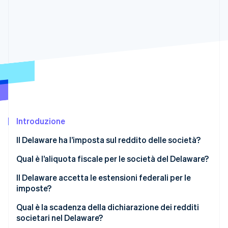
Scopri cosa ti aspetta
Radar
Ecosistema
Prevenzione delle frodi
Partner
Atlas
Stripe App Marketplace
Costituzione di start-up
Climate
Rimozione del carbonio
Identity
Verifica online dell'identità
Introduzione
Il Delaware ha l’imposta sul reddito delle società?
Qual è l’aliquota fiscale per le società del Delaware?
Stripe Sessions 2026
Scopri come Stripe sta costruendo l'infrastruttura economi
Il Delaware accetta le estensioni federali per le
Guarda ora
imposte?
Qual è la scadenza della dichiarazione dei redditi
societari nel Delaware?