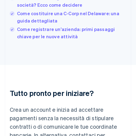
Français
English
società? Ecco come decidere
Germania
Come costituire una C-Corp nel Delaware: una
Deutsch
English
Giappone
guida dettagliata
日本語
English
Come registrare un'azienda: primi passaggi
Gibilterra
chiave per le nuove attività
English
Grecia
English
India
English
Irlanda
English
Italia
Italiano
English
Tutto pronto per iniziare?
Lettonia
English
Liechtenstein
Crea un account e inizia ad accettare
Deutsch
English
Lituania
pagamenti senza la necessità di stipulare
English
contratti o di comunicare le tue coordinate
Lussemburgo
bancarie. In alternativa, contattaci per