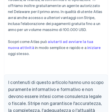
offriamo inoltre gratuitamente un agente autorizzato
nel Delaware per il primo anno. In qualità di utente Atlas
avrai anche accesso a ulteriori vantaggi con Stripe,
inclusa l'elaborazione dei pagamenti gratuita fino a un
anno per un volume massimo di 100.000 USD.
Scopri come Atlas può
aiutarti ad avviare la tua
nuova attività
in modo semplice e rapido e a
iniziare
oggi stesso.
I contenuti di questo articolo hanno uno scopo
Australia
puramente informativo e formativo e non
English
devono essere intesi come consulenza legale
Austria
o fiscale. Stripe non garantisce l'accuratezza,
Deutsch
English
Belgio
la completezza, l'adeguatezza o l'attualità