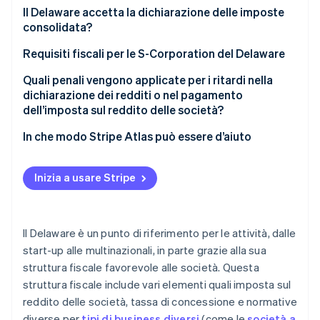
Il Delaware accetta la dichiarazione delle imposte
consolidata?
Requisiti fiscali per le S-Corporation del Delaware
Quali penali vengono applicate per i ritardi nella
dichiarazione dei redditi o nel pagamento
dell’imposta sul reddito delle società?
In che modo Stripe Atlas può essere d’aiuto
Registrazione su Atlas
Inizia a usare Stripe
Accettazione di pagamenti e operazioni bancarie
prima dell’arrivo del tuo EIN
Acquisto di azioni senza contanti da parte del
Il Delaware è un punto di riferimento per le attività, dalle
fondatore
start-up alle multinazionali, in parte grazie alla sua
struttura fiscale favorevole alle società. Questa
Presentazione automatica della dichiarazione
struttura fiscale include vari elementi quali imposta sul
fiscale 83(b)
reddito delle società, tassa di concessione e normative
Documenti legali aziendali con idoneità globale
diverse per
tipi di business diversi
(come le
società a