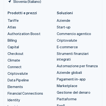
Slovenia (Italiano)
Prodotti e prezzi
Soluzioni
Tariffe
Aziende
Atlas
Start-up
Authorization Boost
Commercio agentico
Billing
Criptovalute
Capital
E-commerce
Checkout
Strumenti finanziari
integrati
Climate
Automazione per finanza
Connect
Aziende globali
Criptovalute
Pagamenti in-app
Data Pipeline
Marketplace
Elements
Gestione del denaro
Financial Connections
Piattaforme
Identity
SaaS