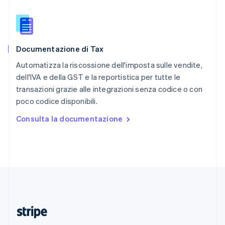
Romania
English
Singapore
English
简体中文
Documentazione di Tax
Slovacchia
English
Automatizza la riscossione dell'imposta sulle vendite,
Slovenia
dell'IVA e della GST e la reportistica per tutte le
English
Italiano
transazioni grazie alle integrazioni senza codice o con
Spagna
poco codice disponibili.
Español
English
Stati Uniti
Consulta la documentazione
English
Español
简体中文
Svezia
Svenska
English
Svizzera
Deutsch
Français
Italiano
English
Thailandia
ไทย
English
Ungheria
English