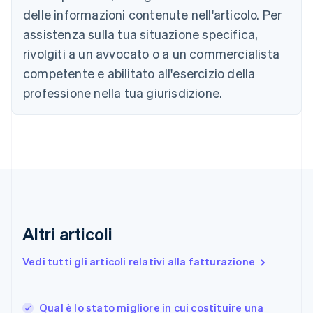
Nederlands
Français
Deutsch
English
delle informazioni contenute nell'articolo. Per
Brasile
assistenza sulla tua situazione specifica,
Português
English
Bulgaria
rivolgiti a un avvocato o a un commercialista
English
competente e abilitato all'esercizio della
Canada
English
Français
professione nella tua giurisdizione.
Cina continentale
简体中文
English
Cipro
English
Croazia
English
Italiano
Danimarca
English
Emirati Arabi Uniti
English
Altri articoli
Estonia
English
Vedi tutti gli articoli relativi alla fatturazione
Finlandia
English
Svenska
Francia
Qual è lo stato migliore in cui costituire una