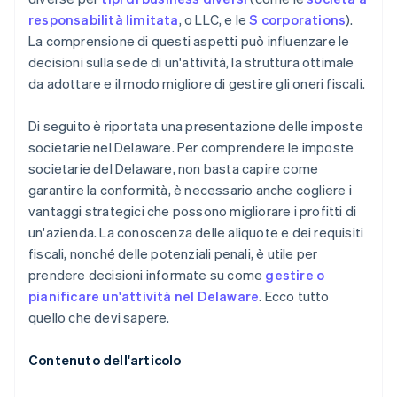
responsabilità limitata
, o LLC, e le
S corporations
).
Un anno gratuito di Stripe Payments, più 50.000
La comprensione di questi aspetti può influenzare le
USD in crediti e sconti offerti dai partner
decisioni sulla sede di un'attività, la struttura ottimale
da adottare e il modo migliore di gestire gli oneri fiscali.
Di seguito è riportata una presentazione delle imposte
societarie nel Delaware. Per comprendere le imposte
societarie del Delaware, non basta capire come
garantire la conformità, è necessario anche cogliere i
vantaggi strategici che possono migliorare i profitti di
un'azienda. La conoscenza delle aliquote e dei requisiti
fiscali, nonché delle potenziali penali, è utile per
prendere decisioni informate su come
gestire o
pianificare un'attività nel Delaware
. Ecco tutto
quello che devi sapere.
Contenuto dell'articolo