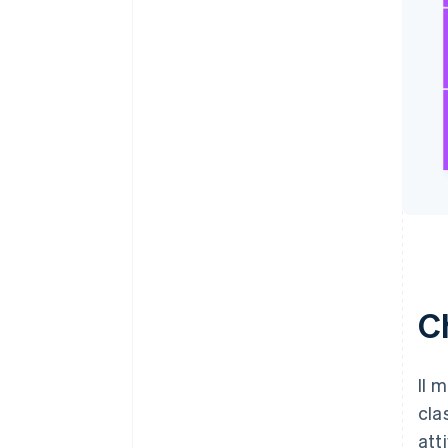
C
Il 
cla
att