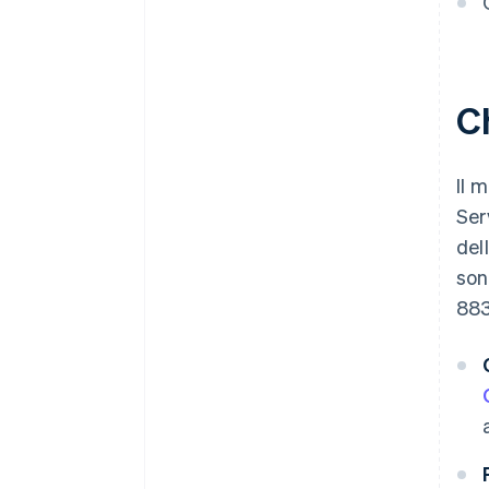
C
Il 
Ser
del
son
883