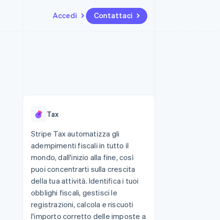
Accedi
Contattaci
Risorse
Ecosistema
Recapiti
me e marketplace
Altro
Integrazioni app
Partner
Contattaci
Product roadmap
ns
Esempi di codice
Stripe App Marketplace
Diventa nostro partner
Scopri cosa ti aspetta
 piattaforme
Blog per sviluppatori
 platforms
ibero
Stato dell'API
Radar
ari integrati
Prevenzione delle frodi
Tax
 fisiche
Atlas
Costituzione di start-up
Stripe Tax automatizza gli
adempimenti fiscali in tutto il
Climate
Rimozione del carbonio
mondo, dall'inizio alla fine, così
puoi concentrarti sulla crescita
Identity
Verifica online dell'identità
della tua attività. Identifica i tuoi
obblighi fiscali, gestisci le
registrazioni, calcola e riscuoti
l'importo corretto delle imposte a