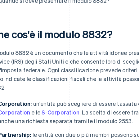
Quando si deve presentare il modulo 8832?
he cos'è il modulo 8832?
modulo 8832 è un documento che le attività idonee pres
vice (IRS) degli Stati Uniti e che consente loro di scegl
l'imposta federale. Ogni classificazione prevede criteri s
o indicate le classificazioni fiscali che le attività pos
2:
Corporation:
un'entità può scegliere di essere tassata
Corporation
e le
S-Corporation
. La scelta di essere 
anche una richiesta separata tramite il modulo 2553.
Partnership:
le entità con due o più membri possono s