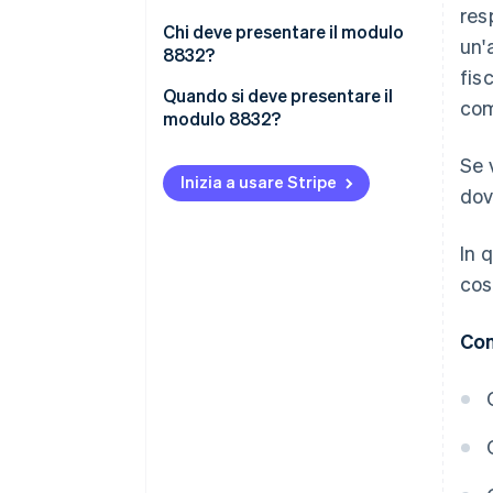
res
Chi deve presentare il modulo
un'a
8832?
fis
Limiti di idoneità
Quando si deve presentare il
com
modulo 8832?
Regola della limitazione per 60
mesi
Se 
Inizia a usare Stripe
dov
In 
cos
Con