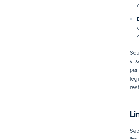
Seb
vi 
per
leg
rest
Li
Seb