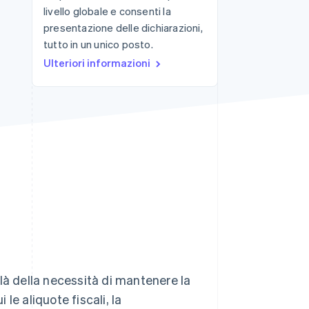
livello globale e consenti la
presentazione delle dichiarazioni,
tutto in un unico posto.
Stripe Sessions 2026
Scopri come Stripe sta
Ulteriori informazioni
costruendo
l'infrastruttura
economica per l'IA.
Guarda ora
i là della necessità di mantenere la
 le aliquote fiscali, la