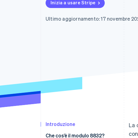
Inizia a usare Stripe
Link
Pagamento accelerato
Financial Connections
Ultimo aggiornamento: 17 novembre 20
Conti finanziari collegati
Introduzione
La 
con
Che cos’è il modulo 8832?