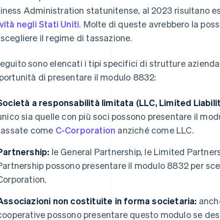
iness Administration statunitense, al 2023 risultano es
vità negli Stati Uniti
. Molte di queste avrebbero la possi
 scegliere il regime di tassazione.
seguito sono elencati i tipi specifici di strutture aziend
pportunità di presentare il modulo 8832:
Società a responsabilità limitata (LLC, Limited Liabil
unico sia quelle con più soci possono presentare il mo
tassate come
C-Corporation
anziché come LLC.
Partnership:
le General Partnership, le Limited Partnersh
Partnership possono presentare il modulo 8832 per sce
Corporation.
Associazioni non costituite in forma societaria:
anche 
cooperative possono presentare questo modulo se desi