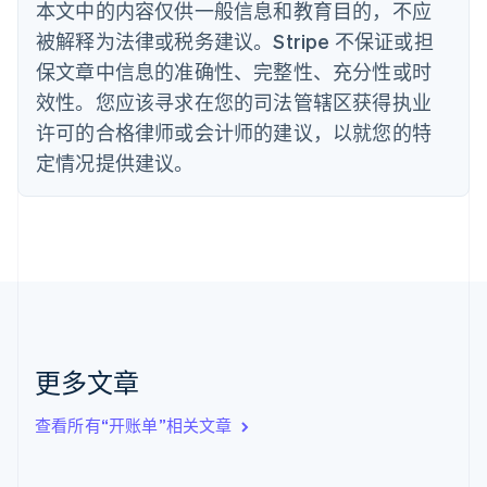
本文中的内容仅供一般信息和教育目的，不应
English
丹麦
被解释为法律或税务建议。Stripe 不保证或担
English
保文章中信息的准确性、完整性、充分性或时
德国
效性。您应该寻求在您的司法管辖区获得执业
Deutsch
English
法国
许可的合格律师或会计师的建议，以就您的特
Français
English
定情况提供建议。
芬兰
English
Svenska
荷兰
Nederlands
English
加拿大
English
Français
捷克
English
克罗地亚
English
Italiano
更多文章
拉脱维亚
English
查看所有“开账单”相关文章
立陶宛
English
列支敦士登