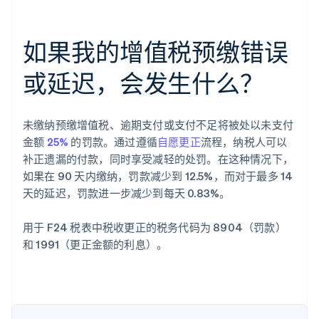
如果我的增值税预缴错误
或延迟，会发生什么？
阿联酋
English
爱尔兰
未缴纳预缴增值税、逾期支付或支付不足将被处以未支付
English
爱沙尼亚
金额
25%
的罚款。通过遵循
自愿更正
流程，纳税人可以
English
补正遗漏的付款，同时享受减轻的处罚。在这种情况下，
奥地利
如果在 90 天内缴纳，罚款减少到 12.5%，而对于最多 14
Deutsch
English
天的延迟，罚款进一步减少到每天 0.83%。
澳大利亚
English
巴西
用于 F24 税表中税收更正的税务代码为 8904（罚款）
Português
English
和 1991（更正金额的利息）。
保加利亚
English
比利时
Nederlands
Français
Deutsch
English
波兰