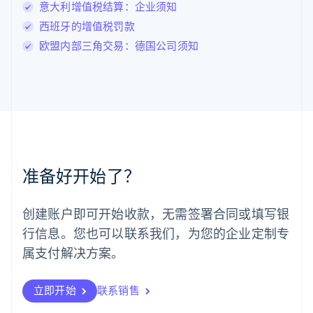
意大利增值税结算：企业须知
Deutsch
English
卢森堡
西班牙的增值税罚款
Français
Deutsch
English
欧盟内部三角交易：德国公司须知
罗马尼亚
English
马尔他
English
马来西亚
English
简体中文
美国
English
Español
简体中文
墨西哥
准备好开始了？
Español
English
挪威
English
创建账户即可开始收款，无需签署合同或填写银
葡萄牙
行信息。您也可以联系我们，为您的企业定制专
Português
English
日本
属支付解决方案。
日本語
English
瑞典
立即开始
联系销售
Svenska
English
瑞士