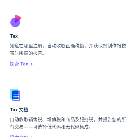
Deutsch
Français
Italiano
English
塞浦路斯
English
斯洛伐克
English
斯洛文尼亚
Tax
English
Italiano
知道在哪里注册，自动收取正确税额，并获取您制作报税
泰国
ไทย
English
表时所需的报告。
希腊
探索 Tax
English
西班牙
Español
English
新加坡
English
简体中文
新西兰
English
Tax 文档
匈牙利
English
自动收取销售税、增值税和商品及服务税，并报告您的所
意大利
有交易——可选择低代码和无代码集成。
Italiano
English
印度