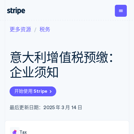
更多资源
税务
按企业阶段
文档
学习
支付
营收
资金管
平台
理
易市
大型企业
Stripe 文档
博客
Payments
Billing
初创企业
API 参考文档
客户案例
意大利增值税预缴：
在线支付
经常性收入
Global
Conn
库与 SDK
指南
Payment links
Metronome
Payouts
Stripe Apps
按用量计费
平台
企业须知
无代码支付
Subscriptions
向第三
按应用场景
Checkout
方打款
支持
预构建支付界
订阅管理
指南
智能体商务
面
Invoicing
加密货币
获取支持
一次性或定期
Elements
开始使用 Stripe
电子商务
接受线上付款
托管支持方案
灵活的 UI 组件
账单
嵌入式金融
实施预置结账流程
专业服务
Payment
Tax
财务自动化
构建平台或交易市场
最后更新日期：2025 年 3 月 14 日
methods
销售税和增值
全球化企业
管理订阅
接入 125+ 种支
税自动化
应用内支付
提供按用量计费
付方式
Revenue
交易市场
发行稳定币支持的支付卡
Authorization
Recognition
公司
资金管理
通过智能体配置和管理服
Boost
会计自动化
Tax
平台
务