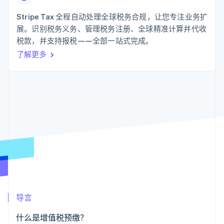
支付成功率优
Stripe Sigma
产品路线图
SaaS
化
自定义报告
Sessions 年度大会
Stripe Tax 全程自动处理全球税务合规，让您专注业务扩
Link
Data Pipeline
招聘
展。识别税务义务、管理税务注册、全球精准计算并代收
加速结账
数据同步
资讯中心
资源
税款，并支持报税——全部一站式完成。
Stripe Press
按行业
了解更多
应用集成
AI 企业
代码示例
更多
创作者经济
开发者博客
联系
Product roadmap
游戏
API 状态
了解未来规划
酒店、旅游与休闲
联系销售
保险
Radar
成为合作伙伴
媒体与娱乐
欺诈防范
非营利组织
Atlas
专业服务
初创企业注册
公共部门
零售
Climate
碳移除
生态系统
导言
合作伙伴
Stripe App Marketplace
什么是增值税预缴？
Stripe Sessions 2026