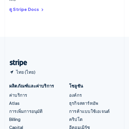
Deutsch
English
อิตาลี
ดู Stripe Docs
Italiano
English
อินเดีย
English
เอสโตเนีย
English
ไอร์แลนด์
English
ฮังการี
English
ไทย (ไทย)
ผลิตภัณฑ์และค่าบริการ
โซลูชัน
ค่าบริการ
องค์กร
Atlas
ธุรกิจสตาร์ทอัพ
การเพิ่มการอนุมัติ
การค้าแบบใช้เอเจนต์
Billing
คริปโต
Capital
อีคอมเมิร์ซ