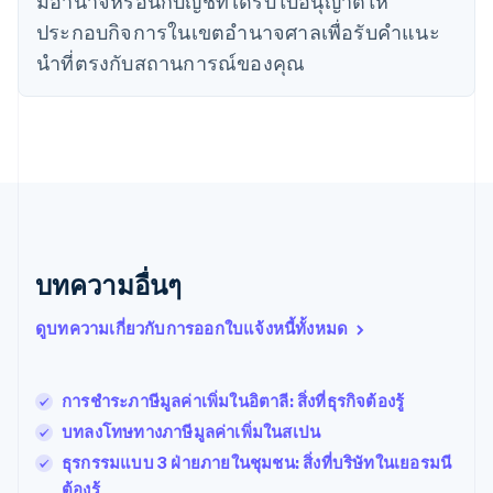
มีอํานาจหรือนักบัญชีที่ได้รับใบอนุญาตให้
English
ไทย
ประกอบกิจการในเขตอํานาจศาลเพื่อรับคําแนะ
ไทย
English
นําที่ตรงกับสถานการณ์ของคุณ
นอร์เวย์
English
นิวซีแลนด์
English
เนเธอร์แลนด์
Nederlands
English
บราซิล
Português
English
บัลแกเรีย
English
บทความอื่นๆ
เบลเยียม
Nederlands
Français
Deutsch
English
ดูบทความเกี่ยวกับการออกใบแจ้งหนี้ทั้งหมด
โปรตุเกส
Português
English
โปแลนด์
การชําระภาษีมูลค่าเพิ่มในอิตาลี: สิ่งที่ธุรกิจต้องรู้
English
ฝรั่งเศส
บทลงโทษทางภาษีมูลค่าเพิ่มในสเปน
Français
English
ธุรกรรมแบบ 3 ฝ่ายภายในชุมชน: สิ่งที่บริษัทในเยอรมนี
ฟินแลนด์
ต้องรู้