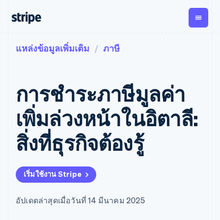
แหล่งข้อมูลเพิ่มเติม
ภาษี
ตามขั้น
เอกสารประกอบ
เรียนรู้
การชำระเงิน
รายรับ
การ
แพลตฟอ
จัดการ
และ
องค์กร
Stripe Docs
บล็อก
เงิน
มาร์เก็ต
Payments
Billing
ธุรกิจสตาร์ทอัพ
ข้อมูลอ้างอิงเกี่ยวกับ API
เรื่องราวจากลูกค้า
การชําระภาษีมูลค่า
การชำระเงิน
รายรับตาม
เพลส
ไลบรารีและ SDK
คู่มือ
ออนไลน์
แบบแผนล่วง
Stripe Apps
Global
Payment links
หน้า
Metronome
Payouts
Conne
เพิ่มล่วงหน้าในอิตาลี:
การชำร
ตามกรณีใช้งาน
การชำระเงิน
การเรียกเก็บ
เบิกจ่าย
เงินสำห
การสนับสนุน
แบบไม่ต้อง
เงินตามการ
ให้กับ
สิ่งที่ธุรกิจต้องรู้
แพลตฟอ
คู่มือ
การค้าแบบใช้เอเจนต์
เขียนโค้ด
Checkout
ใช้งาน
การชำระเงิน
บุคคลที่
อีคอมเมิร์ซ
รับการสนับสนุน
UI การชำระ
ตามรอบบิล
สาม
บริการทางการเงินที่ผสาน
รับการชำระเงินออนไลน์
แพ็กเกจการสนับสนุนที่ได้
การจัดการ
เงินสำเร็จรูป
รวมในตัว
ติดตั้งใช้งานการชำระเงิน
รับการจัดการ
การชำระเงิน
Elements
เริ่มใช้งาน Stripe
การทำงานอัตโนมัติด้าน
สำเร็จรูป
บริการเฉพาะทาง
องค์ประกอบ UI
ตามรอบบิล
Invoicing
การเงิน
สร้างแพลตฟอร์มหรือ
ครั้งเดียวหรือ
ที่ยืดหยุ่น
ธุรกิจทั่วโลก
มาร์เก็ตเพลส
ตามแบบแผน
วิธีการชำระ
อัปเดตล่าสุดเมื่อวันที่ 14 มีนาคม 2025
การชำระเงินในแอป
จัดการการชำระเงินตาม
เงิน
ล่วงหน้า
Tax
มาร์เก็ตเพลส
รอบบิล
เข้าถึงได้
คิดภาษีการ
บริษัท
การจัดการเงิน
เสนอการเรียกเก็บเงินตาม