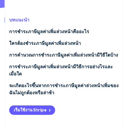
พาร์ทเนอร์
การก่อตั้งบริษัทสตาร์ทอัพ
Stripe App Marketplace
Climate
การขจัดคาร์บอน
บทแนะนำ
การชำระภาษีมูลค่าเพิ่มล่วงหน้าคืออะไร
ใครต้องชําระภาษีมูลค่าเพิ่มล่วงหน้า
Stripe Sessions 2026
การคำนวณการชำระภาษีมูลค่าเพิ่มล่วงหน้ามีวิธีใดบ้าง
ดูว่า Stripe กำลังสร้างโครงสร้างพื้นฐานระบบเศรษฐกิจสำหรับ
AI อย่างไร
วิธีคำนวณจากประวัติ
การชําระภาษีมูลค่าเพิ่มล่วงหน้ามีวิธีการอย่างไรและ
รับชมเลย
เมื่อใด
วิธีคาดการณ์
จะเกิดอะไรขึ้นหากการชําระภาษีมูลค่าล่วงหน้าเพิ่มของ
วิธีเชิงวิเคราะห์
ฉันไม่ถูกต้องหรือล่าช้า
เริ่มใช้งาน Stripe