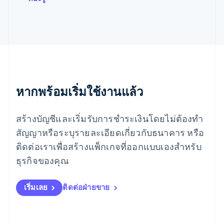
English
Svenska
มอลตา
English
มาเลเซีย
English
简体中文
เม็กซิโก
Español
English
ยิบรอลตาร์
English
หากพร้อมเริ่มใช้งานแล้ว
เยอรมนี
Deutsch
English
โรมาเนีย
สร้างบัญชีและเริ่มรับการชำระเงินโดยไม่ต้องทำ
English
สัญญาหรือระบุรายละเอียดเกี่ยวกับธนาคาร หรือ
ลักเซมเบิร์ก
ติดต่อเราเพื่อสร้างแพ็กเกจที่ออกแบบเองสำหรับ
Français
Deutsch
English
ลัตเวีย
ธุรกิจของคุณ
English
ลิกเตนสไตน์
Deutsch
English
เริ่มเลย
ติดต่อฝ่ายขาย
ลิทัวเนีย
English
สเปน