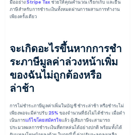
มืออย่าง
Stripe Tax
ช่วยให้คุณคํานวณ เรียกเก็บ และยื่น
ภาษีสําหรับการชําระเงินทั้งหมดผ่านการผสานการทํางาน
เพียงครั้งเดียว
จะเกิดอะไรขึ้นหากการชํา
ระภาษีมูลค่าล่วงหน้าเพิ่ม
ของฉันไม่ถูกต้องหรือ
ล่าช้า
การไม่ชําระภาษีมูลค่าเพิ่มในบัญชี ชําระล่าช้า หรือชําระไม่
เพียงพอจะมีค่าปรับ
25%
ของจํานวนที่ยังไม่ได้ชําระ เมื่อดํา
เนินการ
แก้ไขโดยสมัครใจ
แล้ว ผู้เสียภาษีจะสามารถ
ประมวลผลการชําระเงินที่ตกหล่นได้อย่างปกติ พร้อมทั้งได้
รับบทลงโทษน้อยลงด้วย ในกรณีนี้ ค่าปรับจะลดลงเหลือ