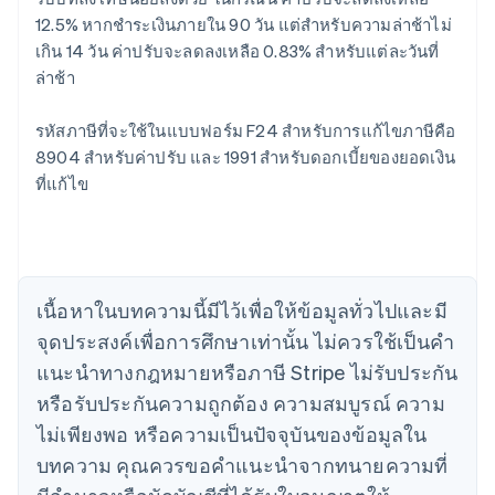
12.5% หากชําระเงินภายใน 90 วัน แต่สำหรับความล่าช้าไม่
เกิน 14 วัน ค่าปรับจะลดลงเหลือ 0.83% สำหรับแต่ละวันที่
ล่าช้า
รหัสภาษีที่จะใช้ในแบบฟอร์ม F24 สําหรับการแก้ไขภาษีคือ
8904 สําหรับค่าปรับ และ 1991 สําหรับดอกเบี้ยของยอดเงิน
กรีซ
ที่แก้ไข
English
เขตบริหารพิเศษฮ่องกง ประเทศจีน
English
简体中文
แคนาดา
English
Français
โครเอเชีย
เนื้อหาในบทความนี้มีไว้เพื่อให้ข้อมูลทั่วไปและมี
English
Italiano
จุดประสงค์เพื่อการศึกษาเท่านั้น ไม่ควรใช้เป็นคํา
จีนแผ่นดินใหญ่
简体中文
English
แนะนําทางกฎหมายหรือภาษี Stripe ไม่รับประกัน
ไซปรัส
หรือรับประกันความถูกต้อง ความสมบูรณ์ ความ
English
ญี่ปุ่น
ไม่เพียงพอ หรือความเป็นปัจจุบันของข้อมูลใน
日本語
English
บทความ คุณควรขอคําแนะนําจากทนายความที่
เดนมาร์ก