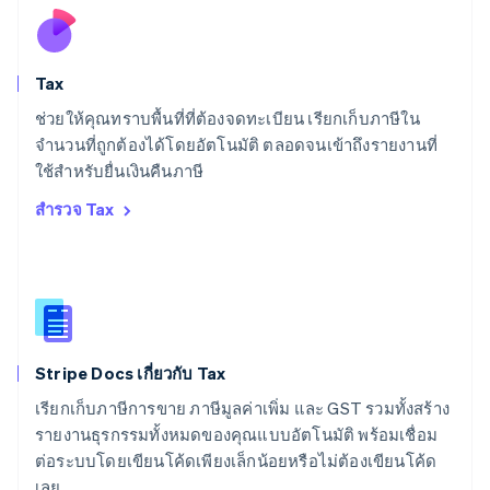
Español
English
สโลวาเกีย
English
สโลวีเนีย
Tax
English
Italiano
สวิตเซอร์แลนด์
ช่วยให้คุณทราบพื้นที่ที่ต้องจดทะเบียน เรียกเก็บภาษีใน
Deutsch
Français
Italiano
English
จำนวนที่ถูกต้องได้โดยอัตโนมัติ ตลอดจนเข้าถึงรายงานที่
สวีเดน
ใช้สำหรับยื่นเงินคืนภาษี
Svenska
English
สหรัฐอเมริกา
สำรวจ Tax
English
Español
简体中文
สหรัฐอาหรับเอมิเรตส์
English
สหราชอาณาจักร
English
สาธารณรัฐเช็ก
English
Stripe Docs เกี่ยวกับ Tax
สิงคโปร์
English
简体中文
เรียกเก็บภาษีการขาย ภาษีมูลค่าเพิ่ม และ GST รวมทั้งสร้าง
ออสเตรเลีย
รายงานธุรกรรมทั้งหมดของคุณแบบอัตโนมัติ พร้อมเชื่อม
English
ต่อระบบโดยเขียนโค้ดเพียงเล็กน้อยหรือไม่ต้องเขียนโค้ด
ออสเตรีย
เลย