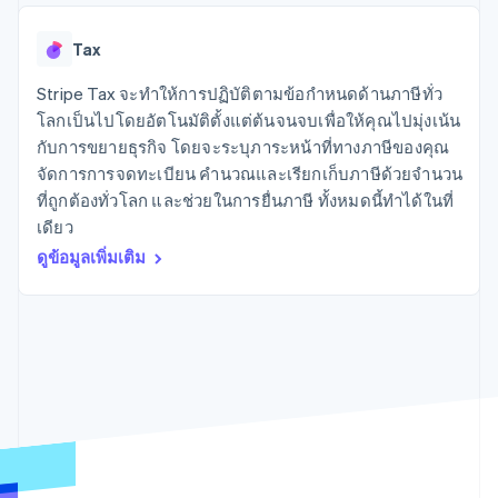
มากกว่า 125
ขายและ VAT
แพลตฟอร์ม
การใช้งาน
รายการ
Authorization
อัตโนมัติ
Revenue
แผนงานผลิตภัณฑ์
SaaS
ออกบัตรที่มีสเตเบิลคอยน์
Boost
Recognition
Tax
การประชุมประจำปีแบบ
รองรับอยู่
ยกระดับการ
เซสชัน
จัดเตรียมและจัดการ
ระบบ
ยอมรับการ
Stripe Tax จะทำให้การปฏิบัติตามข้อกำหนดด้านภาษีทั่ว
ตำแหน่งงาน
บริการด้วยเอเจนต์
อัตโนมัติ
ชำระเงิน
Link
ห้องข่าว
โลกเป็นไปโดยอัตโนมัติตั้งแต่ต้นจนจบเพื่อให้คุณไปมุ่งเน้น
ตามอุตสาหกรรม
การชำระเงินที่
สำหรับการ
Stripe
Stripe Press
กับการขยายธุรกิจ โดยจะระบุภาระหน้าที่ทางภาษีของคุณ
Sigma
รวดเร็วขึ้น
ทำบัญชี
รายงานที่
จัดการการจดทะเบียน คำนวณและเรียกเก็บภาษีด้วยจำนวน
บริษัท AI
แหล่งข้อมูล
ออกแบบเอง
แวดวงครีเอเตอร์
ที่ถูกต้องทั่วโลก และช่วยในการยื่นภาษี ทั้งหมดนี้ทำได้ในที่
Data
เกม
การติดต่อ
เดียว
Pipeline
การบริการ การเดินทาง
การเชื่อมต่อการทำงาน
การซิงค์
และสันทนาการ
แอป
ดูข้อมูลเพิ่มเติม
ติดต่อฝ่ายขาย
ข้อมูล
ประกันภัย
ตัวอย่างโค้ด
สมัครเป็นพาร์ทเนอร์
สื่อและความบันเทิง
บล็อกของนักพัฒนา
องค์กรไม่แสวงผลกำไร
สถานะ API
บริการเฉพาะทาง
ภาครัฐ
เพิ่มเติม
ธุรกิจค้าปลีก
Product roadmap
ดูสิ่งที่กำลังจะมาถึง
Radar
ระบบนิเวศ
การป้องกันการฉ้อโกง
Atlas