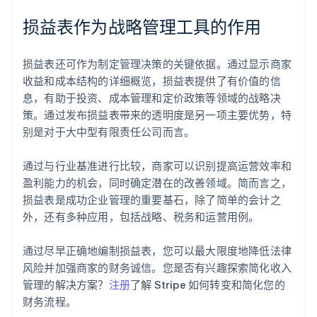
损益表作为战略管理工具的作用
损益表还可作为制定管理决策的关键依据。通过显示商家
收益和成本结构的详细概览，损益表提供了有价值的信
息，有助于投资、成本管理和定价政策等领域的战略决
策。通过发布损益表带来的透明度是另一项主要优势，特
阿联酋
别是对于大中型有限责任公司而言。
English
爱尔兰
通过与行业基准进行比较，商家可以识别提高运营效率和
English
爱沙尼亚
盈利能力的机会，同时确定潜在的改善领域。简而言之，
English
损益表是成功企业管理的重要基石，除了简单的会计之
奥地利
外，还有多种应用，包括战略、税务和运营用例。
Deutsch
English
澳大利亚
通过尽早正确地编制损益表，您可以最大限度地降低法律
English
巴西
风险并加强商家的财务诚信。您是否有兴趣探索简化收入
Português
English
管理的解决方案？
注册
了解 Stripe 如何转变和简化您的
保加利亚
财务流程。
English