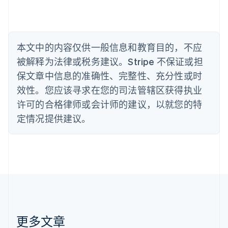
比利时
Nederlands
Français
Deutsch
English
波兰
English
丹麦
本文中的内容仅供一般信息和教育目的，不应
English
被解释为法律或税务建议。Stripe 不保证或担
德国
保文章中信息的准确性、完整性、充分性或时
Deutsch
English
法国
效性。您应该寻求在您的司法管辖区获得执业
Français
English
许可的合格律师或会计师的建议，以就您的特
芬兰
定情况提供建议。
English
Svenska
荷兰
Nederlands
English
加拿大
English
Français
捷克
English
克罗地亚
English
Italiano
拉脱维亚
更多文章
English