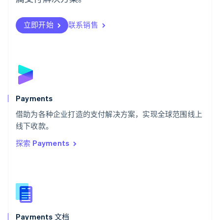
瑞典
Svenska
English
瑞士
立即开始
联系销售
Deutsch
Français
Italiano
English
塞浦路斯
English
斯洛伐克
English
斯洛文尼亚
English
Italiano
Payments
泰国
ไทย
English
借助为各种企业打造的支付解决方案，实现全球范围线上
希腊
线下收款。
English
探索 Payments
西班牙
Español
English
新加坡
English
简体中文
新西兰
English
匈牙利
English
Payments 文档