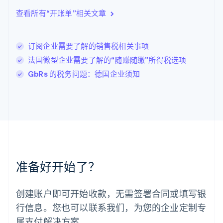
立陶宛
查看所有“开账单”相关文章
English
列支敦士登
Deutsch
English
卢森堡
订阅企业需要了解的销售税相关事项
Français
Deutsch
English
法国微型企业需要了解的“随赚随缴”所得税选项
罗马尼亚
GbRs 的税务问题：德国企业须知
English
马尔他
English
马来西亚
English
简体中文
美国
English
Español
简体中文
墨西哥
Español
English
准备好开始了？
挪威
English
葡萄牙
创建账户即可开始收款，无需签署合同或填写银
Português
English
行信息。您也可以联系我们，为您的企业定制专
日本
日本語
English
属支付解决方案。