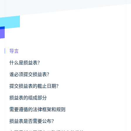
支付成功率优
Stripe Sigma
产品路线图
SaaS
化
自定义报告
Sessions 年度大会
Link
Data Pipeline
招聘
加速结账
数据同步
资讯中心
资源
Stripe Press
按行业
应用集成
AI 企业
代码示例
更多
创作者经济
开发者博客
联系
Product roadmap
导言
游戏
API 状态
了解未来规划
酒店、旅游与休闲
联系销售
保险
Radar
什么是损益表？
成为合作伙伴
媒体与娱乐
欺诈防范
非营利组织
谁必须提交损益表？
Atlas
专业服务
初创企业注册
公共部门
提交损益表的截止日期？
零售
Climate
碳移除
损益表的组成部分
生态系统
明细项一览：分销成本、利息收入和折旧
需要遵循的法律框架和规则
《公示法》的重要性及有限责任公司损益表正确会计原
损益表是否需要公布？
合作伙伴
Stripe App Marketplace
则
Stripe Sessions 2026