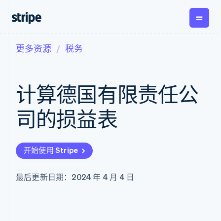
更多资源
税务
按企业阶段
文档
学习
支付
营收
资金管
平台
理
易市
大型企业
Stripe 文档
博客
Payments
Billing
初创企业
API 参考文档
客户案例
计算德国有限责任公
在线支付
经常性收入
Global
Conn
库与 SDK
指南
Payment links
Metronome
Payouts
Stripe Apps
按用量计费
平台
司的损益表
无代码支付
Subscriptions
向第三
按应用场景
Checkout
方打款
支持
预构建支付界
订阅管理
指南
智能体商务
面
Invoicing
加密货币
获取支持
一次性或定期
Elements
开始使用 Stripe
电子商务
接受线上付款
托管支持方案
灵活的 UI 组件
账单
嵌入式金融
实施预置结账流程
专业服务
Payment
Tax
财务自动化
构建平台或交易市场
最后更新日期：2024 年 4 月 4 日
methods
销售税和增值
全球化企业
管理订阅
接入 125+ 种支
税自动化
应用内支付
提供按用量计费
付方式
Revenue
交易市场
发行稳定币支持的支付卡
Authorization
Recognition
公司
资金管理
通过智能体配置和管理服
Boost
会计自动化
平台
务