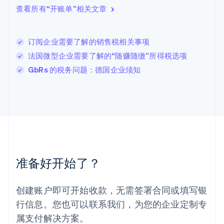
立陶宛
查看所有“开账单”相关文章
English
列支敦士登
Deutsch
English
卢森堡
订阅企业需要了解的销售税相关事项
Français
Deutsch
English
法国微型企业需要了解的“随赚随缴”所得税选项
罗马尼亚
GbRs 的税务问题：德国企业须知
English
马尔他
English
马来西亚
English
简体中文
美国
English
Español
简体中文
墨西哥
Español
English
准备好开始了？
挪威
English
葡萄牙
创建账户即可开始收款，无需签署合同或填写银
Português
English
行信息。您也可以联系我们，为您的企业定制专
日本
日本語
English
属支付解决方案。