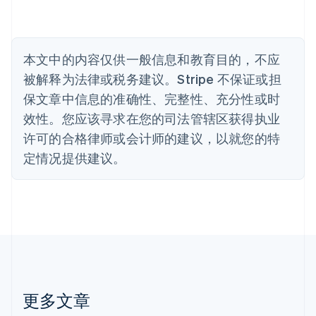
比利时
Nederlands
Français
Deutsch
English
波兰
English
丹麦
本文中的内容仅供一般信息和教育目的，不应
English
被解释为法律或税务建议。Stripe 不保证或担
德国
保文章中信息的准确性、完整性、充分性或时
Deutsch
English
法国
效性。您应该寻求在您的司法管辖区获得执业
Français
English
许可的合格律师或会计师的建议，以就您的特
芬兰
定情况提供建议。
English
Svenska
荷兰
Nederlands
English
加拿大
English
Français
捷克
English
克罗地亚
English
Italiano
拉脱维亚
更多文章
English