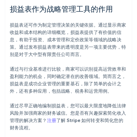
损益表作为战略管理工具的作用
损益表还可作为制定管理决策的关键依据。通过显示商家
收益和成本结构的详细概览，损益表提供了有价值的信
息，有助于投资、成本管理和定价政策等领域的战略决
策。通过发布损益表带来的透明度是另一项主要优势，特
阿联酋
别是对于大中型有限责任公司而言。
English
爱尔兰
通过与行业基准进行比较，商家可以识别提高运营效率和
English
爱沙尼亚
盈利能力的机会，同时确定潜在的改善领域。简而言之，
English
损益表是成功企业管理的重要基石，除了简单的会计之
奥地利
外，还有多种应用，包括战略、税务和运营用例。
Deutsch
English
澳大利亚
通过尽早正确地编制损益表，您可以最大限度地降低法律
English
巴西
风险并加强商家的财务诚信。您是否有兴趣探索简化收入
Português
English
管理的解决方案？
注册
了解 Stripe 如何转变和简化您的
保加利亚
财务流程。
English