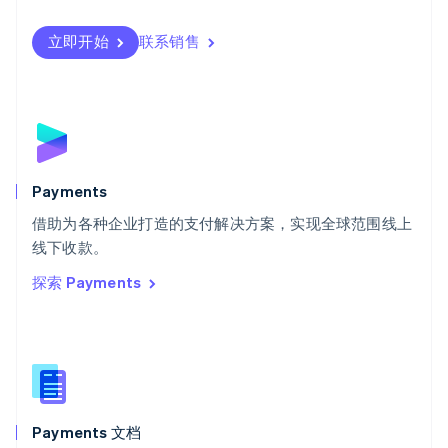
瑞典
Svenska
English
瑞士
立即开始
联系销售
Deutsch
Français
Italiano
English
塞浦路斯
English
斯洛伐克
English
斯洛文尼亚
English
Italiano
Payments
泰国
ไทย
English
借助为各种企业打造的支付解决方案，实现全球范围线上
希腊
线下收款。
English
探索 Payments
西班牙
Español
English
新加坡
English
简体中文
新西兰
English
匈牙利
English
Payments 文档