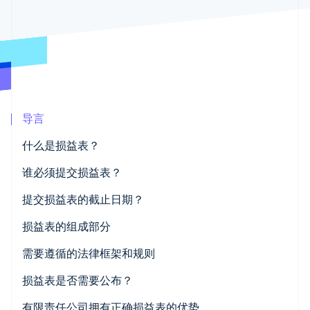
接入 125+ 种支
加密货币
Stripe Sigma
产品路线图
SaaS
付方式
自定义报告
购买
Sessions 年度大会
Terminal
Data Pipeline
招聘
线下支付
数据同步
资讯中心
Authorization
资源
Stripe Press
Boost
按行业
支付成功率优
应用集成
化
AI 企业
代码示例
Link
创作者经济
开发者博客
联系
加速结账
导言
游戏
API 状态
Financial
酒店、旅游与休闲
联系销售
Connections
什么是损益表？
保险
成为合作伙伴
关联金融账户
媒体与娱乐
数据
非营利组织
谁必须提交损益表？
专业服务
公共部门
提交损益表的截止日期？
零售
损益表的组成部分
更多
Product roadmap
明细项一览：分销成本、利息收入和折旧
需要遵循的法律框架和规则
了解未来规划
生态系统
Radar
《公示法》的重要性及有限责任公司损益表正确会计原
损益表是否需要公布？
合作伙伴
欺诈防范
则
Stripe App Marketplace
根据商家规模的披露要求和截止日期
有限责任公司拥有正确损益表的优势
Atlas