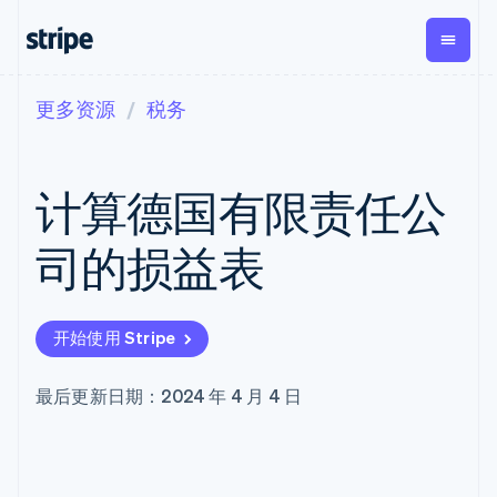
更多资源
税务
按企业阶段
文档
学习
支付
营收
资金管理
平台
易市
大型企业
Stripe 文档
博客
Payments
Billing
Treasury
初创企业
API 参考文档
客户案例
计算德国有限责任公
在线支付
经常性收入
Con
库与 SDK
指南
企业财务
Managed
Metronome
Stripe Apps
Payments
按用量计费
Global
平台
司的损益表
备案商家解决
Payouts
Subscriptions
Capi
按应用场景
方案
平
支持
向第三方
订阅管理
Payment links
客户
指南
智能体商务
打款
Invoicing
Trea
加密货币
获取支持
无代码支付
一次性或定期
Capital
开始使用 Stripe
平
电子商务
接受线上付款
托管支持方案
企业融资
Checkout
账单
嵌入
嵌入式金融
实施预置结账流程
专业服务
预构建支付界
Crypto
Tax
融服
财务自动化
构建平台或交易市场
最后更新日期：2024 年 4 月 4 日
钱包、稳
面
销售税和增值
Iss
全球化企业
管理订阅
定币发行
Elements
税自动化
实体
应用内支付
提供按用量计费
灵活的 UI 组件
和发卡基
Crypto
Revenue
虚拟
交易市场
发行稳定币支持的支付卡
Onramp
Payment
Recognition
础设施
公司
资金管理
通过智能体配置和管理服
可嵌入的
methods
会计自动化
平台
务