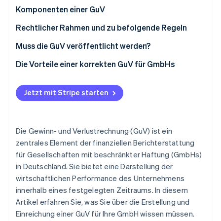
Betrugsprävention
Ecosystem
Komponenten einer GuV
Atlas
Start-up-Gründung
Vertriebskosten, Zinserträge und Abschreibungen
Rechtlicher Rahmen und zu befolgende Regeln
Partner
Stripe App-Marktplatz
im Blick
Climate
Die Bedeutung des Publizitätsgesetzes und der
Muss die GuV veröffentlicht werden?
CO₂-Entnahme
Grundsätze ordnungsmäßiger Buchführung für die
Unternehmensgrößenabhängige
Die Vorteile einer korrekten GuV für GmbHs
GuV von GmbHs
Identity
Offenlegungspflichten und Fristen
Online-Identitätsprüfung
Die Rolle der GuV als strategisches Instrument in
der Unternehmensführung
Jetzt mit Stripe starten
Die Gewinn- und Verlustrechnung (GuV) ist ein
Stripe-Sessions 2026
Erfahren Sie, wie Stripe Lösungen für die Wirtschaft
zentrales Element der finanziellen Berichterstattung
Jetzt ansehen
für Gesellschaften mit beschränkter Haftung (GmbHs)
in Deutschland. Sie bietet eine Darstellung der
wirtschaftlichen Performance des Unternehmens
innerhalb eines festgelegten Zeitraums. In diesem
Artikel erfahren Sie, was Sie über die Erstellung und
Einreichung einer GuV für Ihre GmbH wissen müssen.