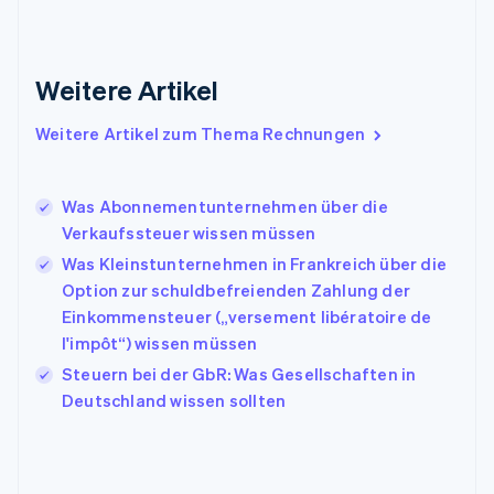
Griechenland
English
Indien
Weitere Artikel
English
Irland
Weitere Artikel zum Thema Rechnungen
English
Italien
Italiano
English
Japan
Was Abonnementunternehmen über die
日本語
English
Verkaufssteuer wissen müssen
Kanada
Was Kleinstunternehmen in Frankreich über die
English
Français
Option zur schuldbefreienden Zahlung der
Kroatien
English
Italiano
Einkommensteuer („versement libératoire de
Lettland
l'impôt“) wissen müssen
English
Steuern bei der GbR: Was Gesellschaften in
Liechtenstein
Deutschland wissen sollten
Deutsch
English
Litauen
English
Luxemburg
Français
Deutsch
English