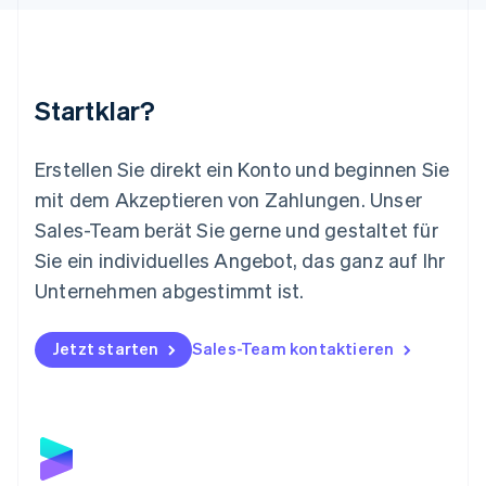
Malaysia
English
简体中文
Malta
English
Startklar?
Mexiko
Español
English
Neuseeland
Erstellen Sie direkt ein Konto und beginnen Sie
English
mit dem Akzeptieren von Zahlungen. Unser
Niederlande
Nederlands
English
Sales-Team berät Sie gerne und gestaltet für
Norwegen
Sie ein individuelles Angebot, das ganz auf Ihr
English
Österreich
Unternehmen abgestimmt ist.
Deutsch
English
Polen
Jetzt starten
Sales-Team kontaktieren
English
Portugal
Português
English
Rumänien
English
Schweden
Svenska
English