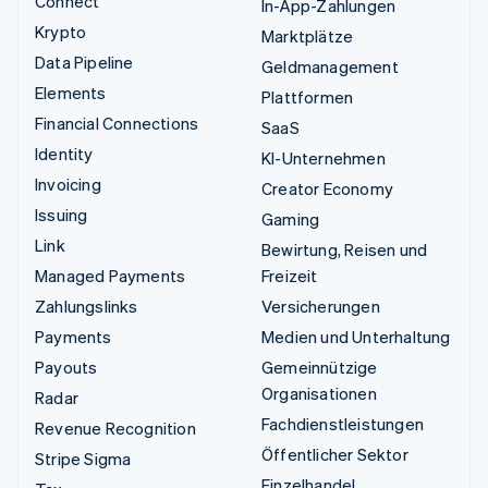
Connect
In-App-Zahlungen
Krypto
Marktplätze
Data Pipeline
Geldmanagement
Elements
Plattformen
Financial Connections
SaaS
Identity
KI-Unternehmen
Invoicing
Creator Economy
Issuing
Gaming
Link
Bewirtung, Reisen und
Managed Payments
Freizeit
Zahlungslinks
Versicherungen
Payments
Medien und Unterhaltung
Payouts
Gemeinnützige
Organisationen
Radar
Fachdienstleistungen
Revenue Recognition
Öffentlicher Sektor
Stripe Sigma
Einzelhandel