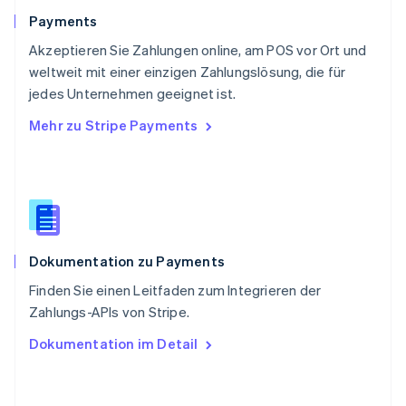
Schweiz
Payments
Deutsch
Français
Italiano
English
Akzeptieren Sie Zahlungen online, am POS vor Ort und
Singapur
English
简体中文
weltweit mit einer einzigen Zahlungslösung, die für
Slowakei
jedes Unternehmen geeignet ist.
English
Mehr zu Stripe Payments
Slowenien
English
Italiano
Sonderverwaltungsregion Hongkong,
China
English
简体中文
Spanien
Español
English
Dokumentation zu Payments
Thailand
ไทย
English
Finden Sie einen Leitfaden zum Integrieren der
Tschechische Republik
Zahlungs-APIs von Stripe.
English
Ungarn
Dokumentation im Detail
English
Vereinigte Arabische Emirate
English