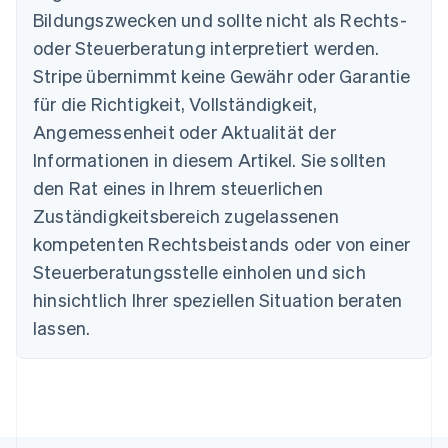
Bildungszwecken und sollte nicht als Rechts-
Australien
oder Steuerberatung interpretiert werden.
English
Belgien
Stripe übernimmt keine Gewähr oder Garantie
Nederlands
Français
Deutsch
English
für die Richtigkeit, Vollständigkeit,
Brasilien
Português
English
Angemessenheit oder Aktualität der
Bulgarien
Informationen in diesem Artikel. Sie sollten
English
Dänemark
den Rat eines in Ihrem steuerlichen
English
Zuständigkeitsbereich zugelassenen
Deutschland
kompetenten Rechtsbeistands oder von einer
Deutsch
English
Estland
Steuerberatungsstelle einholen und sich
English
hinsichtlich Ihrer speziellen Situation beraten
Festlandchina
lassen.
简体中文
English
Finnland
English
Svenska
Frankreich
Français
English
Gibraltar
English