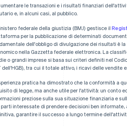
mentare le transazioni e i risultati finanziari dell'attivi
utario e, in alcuni casi, al pubblico.
Ministero federale della giustizia (BMJ) gestisce il
Regist
ttaforma per la pubblicazione di determinati documenti
damentale dell'obbligo di divulgazione dei risultati è l
nomico nella Gazzetta federale elettronica. La classif
ie o grandi imprese si basa sui criteri definiti nel Co
 dell'HGB), tra cui il totale attivo, i ricavi delle vendit
sperienza pratica ha dimostrato che la conformità a que
uisito di legge, ma anche utile per l'attività: un conto
ormazioni preziose sulla sua situazione finanziaria e su
e parti interessate di prendere decisioni ben informate, 
initiva, garantire il successo a lungo termine dell'attivit