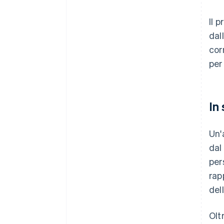
Il 
dal
cor
per
In
Un'
dal
per
rap
del
Olt