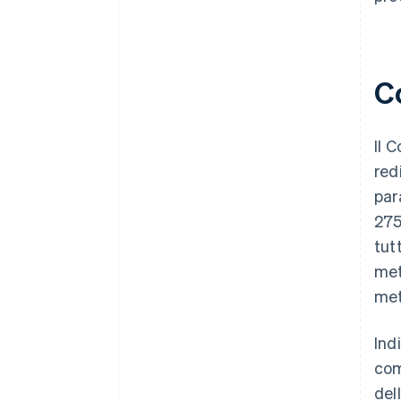
C
Il 
red
par
275
tutt
met
met
Ind
com
dell