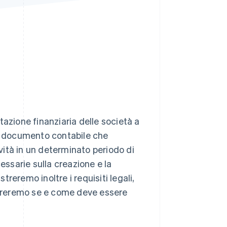
Stripe Sessions 2026
Scopri come Stripe sta
costruendo
l'infrastruttura
economica per l'IA.
Guarda ora
tazione finanziaria delle società a
un documento contabile che
ità in un determinato periodo di
essarie sulla creazione e la
reremo inoltre i requisiti legali,
oreremo se e come deve essere