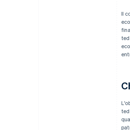
Il 
eco
fin
ted
eco
ent
C
L'o
ted
qua
pat