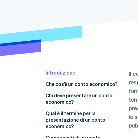
Link
Pagamento accelerato
Financial Connections
Conti finanziari collegati
Introduzione
Il 
res
Che cos’è un conto economico?
for
Chi deve presentare un conto
tem
economico?
pre
Qual è il termine per la
le 
presentazione di un conto
pub
economico?
Componenti di un conto