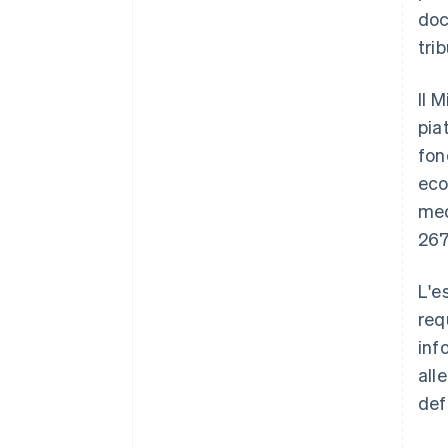
docu
trib
Il 
pia
fon
eco
med
267
L'e
req
inf
all
def