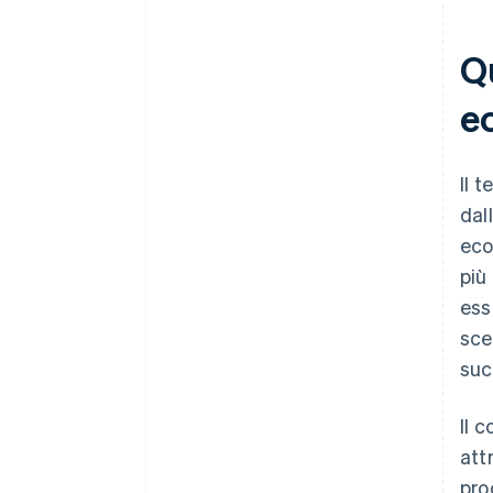
Qu
e
Il 
dall
eco
più
ess
sce
suc
Il 
att
pro