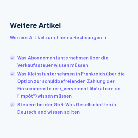
Griechenland
English
Indien
Weitere Artikel
English
Irland
Weitere Artikel zum Thema Rechnungen
English
Italien
Italiano
English
Japan
Was Abonnementunternehmen über die
日本語
English
Verkaufssteuer wissen müssen
Kanada
Was Kleinstunternehmen in Frankreich über die
English
Français
Option zur schuldbefreienden Zahlung der
Kroatien
English
Italiano
Einkommensteuer („versement libératoire de
Lettland
l'impôt“) wissen müssen
English
Steuern bei der GbR: Was Gesellschaften in
Liechtenstein
Deutschland wissen sollten
Deutsch
English
Litauen
English
Luxemburg
Français
Deutsch
English