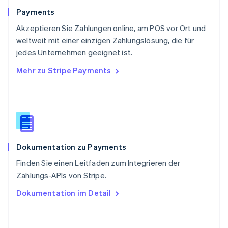
Schweiz
Payments
Deutsch
Français
Italiano
English
Akzeptieren Sie Zahlungen online, am POS vor Ort und
Singapur
English
简体中文
weltweit mit einer einzigen Zahlungslösung, die für
Slowakei
jedes Unternehmen geeignet ist.
English
Mehr zu Stripe Payments
Slowenien
English
Italiano
Sonderverwaltungsregion Hongkong,
China
English
简体中文
Spanien
Español
English
Dokumentation zu Payments
Thailand
ไทย
English
Finden Sie einen Leitfaden zum Integrieren der
Tschechische Republik
Zahlungs-APIs von Stripe.
English
Ungarn
Dokumentation im Detail
English
Vereinigte Arabische Emirate
English