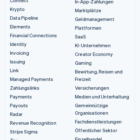
Connect
In-App-Zahlungen
Krypto
Marktplätze
Data Pipeline
Geldmanagement
Elements
Plattformen
Financial Connections
SaaS
Identity
KI-Unternehmen
Invoicing
Creator Economy
Issuing
Gaming
Link
Bewirtung, Reisen und
Managed Payments
Freizeit
Zahlungslinks
Versicherungen
Payments
Medien und Unterhaltung
Payouts
Gemeinnützige
Organisationen
Radar
Fachdienstleistungen
Revenue Recognition
Öffentlicher Sektor
Stripe Sigma
Einzelhandel