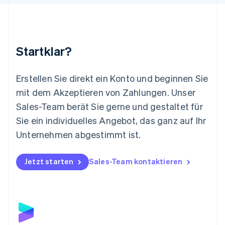
Malaysia
English
简体中文
Malta
English
Startklar?
Mexiko
Español
English
Neuseeland
Erstellen Sie direkt ein Konto und beginnen Sie
English
mit dem Akzeptieren von Zahlungen. Unser
Niederlande
Nederlands
English
Sales-Team berät Sie gerne und gestaltet für
Norwegen
Sie ein individuelles Angebot, das ganz auf Ihr
English
Österreich
Unternehmen abgestimmt ist.
Deutsch
English
Polen
Jetzt starten
Sales-Team kontaktieren
English
Portugal
Português
English
Rumänien
English
Schweden
Svenska
English