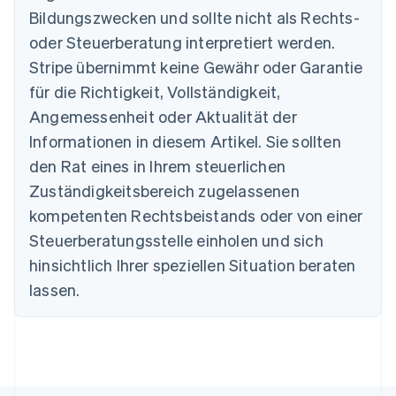
Bildungszwecken und sollte nicht als Rechts-
Australien
oder Steuerberatung interpretiert werden.
English
Belgien
Stripe übernimmt keine Gewähr oder Garantie
Nederlands
Français
Deutsch
English
für die Richtigkeit, Vollständigkeit,
Brasilien
Português
English
Angemessenheit oder Aktualität der
Bulgarien
Informationen in diesem Artikel. Sie sollten
English
Dänemark
den Rat eines in Ihrem steuerlichen
English
Zuständigkeitsbereich zugelassenen
Deutschland
kompetenten Rechtsbeistands oder von einer
Deutsch
English
Estland
Steuerberatungsstelle einholen und sich
English
hinsichtlich Ihrer speziellen Situation beraten
Festlandchina
lassen.
简体中文
English
Finnland
English
Svenska
Frankreich
Français
English
Gibraltar
English