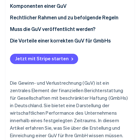
Betrugsprävention
Ecosystem
Komponenten einer GuV
Atlas
Start-up-Gründung
Vertriebskosten, Zinserträge und Abschreibungen
Rechtlicher Rahmen und zu befolgende Regeln
Partner
Stripe App-Marktplatz
im Blick
Climate
Die Bedeutung des Publizitätsgesetzes und der
Muss die GuV veröffentlicht werden?
CO₂-Entnahme
Grundsätze ordnungsmäßiger Buchführung für die
Unternehmensgrößenabhängige
Die Vorteile einer korrekten GuV für GmbHs
GuV von GmbHs
Identity
Offenlegungspflichten und Fristen
Online-Identitätsprüfung
Die Rolle der GuV als strategisches Instrument in
der Unternehmensführung
Jetzt mit Stripe starten
Die Gewinn- und Verlustrechnung (GuV) ist ein
Stripe-Sessions 2026
Erfahren Sie, wie Stripe Lösungen für die Wirts
zentrales Element der finanziellen Berichterstattung
Jetzt ansehen
für Gesellschaften mit beschränkter Haftung (GmbHs)
in Deutschland. Sie bietet eine Darstellung der
wirtschaftlichen Performance des Unternehmens
innerhalb eines festgelegten Zeitraums. In diesem
Artikel erfahren Sie, was Sie über die Erstellung und
Einreichung einer GuV für Ihre GmbH wissen müssen.