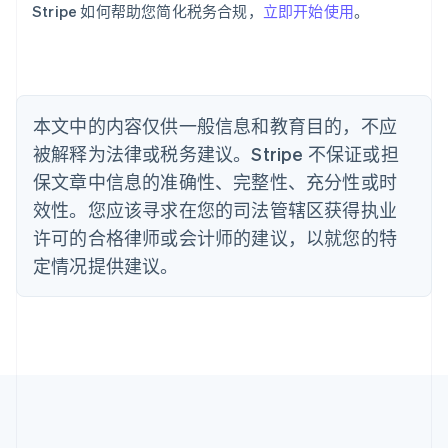
Stripe 如何帮助您简化税务合规，
立即开始使用
。
English
巴西
Português
English
保加利亚
English
比利时
本文中的内容仅供一般信息和教育目的，不应
Nederlands
Français
Deutsch
English
被解释为法律或税务建议。Stripe 不保证或担
波兰
English
保文章中信息的准确性、完整性、充分性或时
丹麦
效性。您应该寻求在您的司法管辖区获得执业
English
德国
许可的合格律师或会计师的建议，以就您的特
Deutsch
English
定情况提供建议。
法国
Français
English
芬兰
English
Svenska
荷兰
Nederlands
English
加拿大
English
Français
捷克