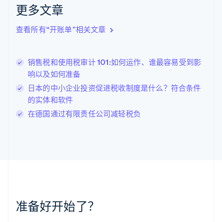
更多文章
English
克罗地亚
English
Italiano
查看所有“开账单”相关文章
拉脱维亚
English
立陶宛
销售税和使用税审计 101:如何运作、谁最容易受到影
English
响以及如何准备
列支敦士登
Deutsch
English
日本的中小企业投资促进税收制度是什么？符合条件
卢森堡
的实体和软件
Français
Deutsch
English
在德国通过有限责任公司减轻税负
罗马尼亚
English
马尔他
English
马来西亚
English
简体中文
美国
English
Español
简体中文
墨西哥
准备好开始了？
Español
English
挪威