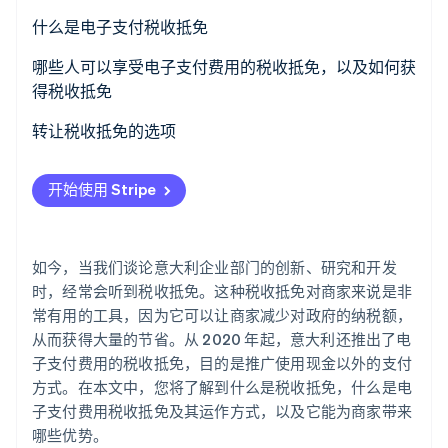
了解 Stripe 如何为 AI 构建经济基础设施。
什么是电子支付税收抵免
立即观看
哪些人可以享受电子支付费用的税收抵免，以及如何获
得税收抵免
要求是什么
转让税收抵免的选项
电子支付服务提供商的角色
什么是税收抵免转让？
开始使用 Stripe
通知意大利税务局
如今，当我们谈论意大利企业部门的创新、研究和开发
时，经常会听到税收抵免。这种税收抵免对商家来说是非
常有用的工具，因为它可以让商家减少对政府的纳税额，
从而获得大量的节省。从 2020 年起，意大利还推出了电
子支付费用的税收抵免，目的是推广使用现金以外的支付
方式。在本文中，您将了解到什么是税收抵免，什么是电
子支付费用税收抵免及其运作方式，以及它能为商家带来
哪些优势。