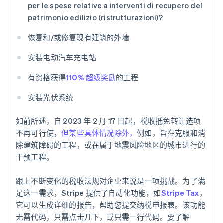
per le spese relative a interventi di recupero del
patrimonio edilizio (ristrutturazioni)?
恢复和/或修复现有建筑的外墙
安装电动汽车充电站
有资格获得
110% 超级奖励
的工程
安装光伏系统
如前所述，自 2023 年 2 月 17 日起，税收抵免转让选项
不再可行使，
但某些具体情况除外，
例如，旨在克服和消
阿联酋
除建筑障碍的工程，或在属于地震风险地区的城市进行的
English
干预工程。
爱尔兰
English
爱沙尼亚
跟上不断变化的税收法规对企业来说是一项挑战。为了满
English
足这一需求，Stripe 提供了自动化功能，如
Stripe Tax
，
奥地利
它可以生成详细的报告，帮助您提交纳税申报表。该功能
Deutsch
English
无需代码，只需点击几下，或只需一行代码。要了解
澳大利亚