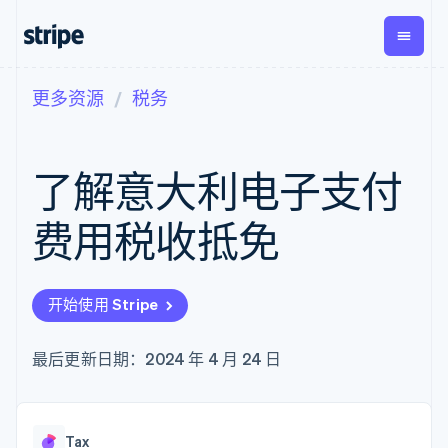
更多资源
税务
按企业阶段
文档
学习
支付
营收
资金管
平台
理
易市
大型企业
Stripe 文档
博客
Payments
Billing
初创企业
API 参考文档
客户案例
了解意大利电子支付
在线支付
经常性收入
Global
Conn
库与 SDK
指南
Payment links
Metronome
Payouts
Stripe Apps
按用量计费
平台
费用税收抵免
无代码支付
Subscriptions
向第三
按应用场景
Checkout
方打款
支持
预构建支付界
订阅管理
指南
智能体商务
面
Invoicing
加密货币
获取支持
一次性或定期
Elements
开始使用 Stripe
电子商务
接受线上付款
托管支持方案
灵活的 UI 组件
账单
嵌入式金融
实施预置结账流程
专业服务
Payment
Tax
财务自动化
构建平台或交易市场
最后更新日期：2024 年 4 月 24 日
methods
销售税和增值
全球化企业
管理订阅
接入 125+ 种支
税自动化
应用内支付
提供按用量计费
付方式
Revenue
交易市场
发行稳定币支持的支付卡
Authorization
Recognition
公司
资金管理
通过智能体配置和管理服
Boost
会计自动化
Tax
平台
务