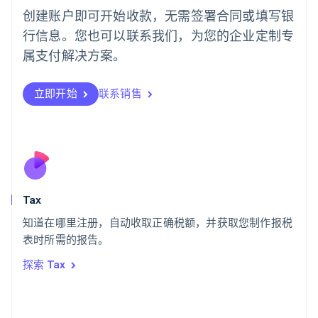
English
创建账户即可开始收款，无需签署合同或填写银
葡萄牙
行信息。您也可以联系我们，为您的企业定制专
Português
English
日本
属支付解决方案。
日本語
English
瑞典
立即开始
联系销售
Svenska
English
瑞士
Deutsch
Français
Italiano
English
塞浦路斯
English
斯洛伐克
English
斯洛文尼亚
Tax
English
Italiano
知道在哪里注册，自动收取正确税额，并获取您制作报税
泰国
ไทย
English
表时所需的报告。
希腊
探索 Tax
English
西班牙
Español
English
新加坡