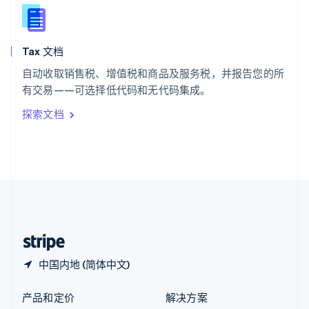
English
简体中文
新西兰
English
Tax 文档
匈牙利
English
自动收取销售税、增值税和商品及服务税，并报告您的所
意大利
有交易——可选择低代码和无代码集成。
Italiano
English
印度
探索文档
English
英国
English
直布罗陀
English
中国内地
简体中文
English
中国香港特别行政区
English
简体中文
中国内地 (简体中文)
产品和定价
解决方案