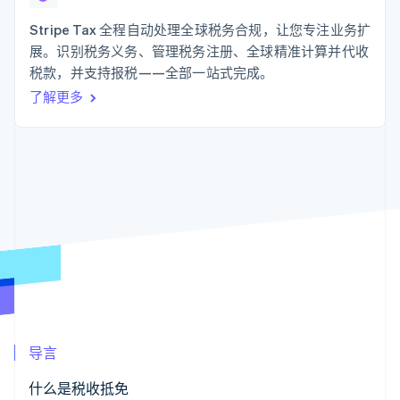
支付成功率优
Stripe Sigma
产品路线图
SaaS
化
自定义报告
Sessions 年度大会
Stripe Tax 全程自动处理全球税务合规，让您专注业务扩
Link
Data Pipeline
招聘
展。识别税务义务、管理税务注册、全球精准计算并代收
加速结账
数据同步
资讯中心
资源
税款，并支持报税——全部一站式完成。
Stripe Press
按行业
了解更多
应用集成
AI 企业
代码示例
更多
创作者经济
开发者博客
联系
Product roadmap
游戏
API 状态
了解未来规划
酒店、旅游与休闲
联系销售
保险
Radar
成为合作伙伴
媒体与娱乐
欺诈防范
非营利组织
Atlas
专业服务
初创企业注册
公共部门
零售
Climate
碳移除
生态系统
导言
合作伙伴
Stripe App Marketplace
什么是税收抵免
Stripe Sessions 2026