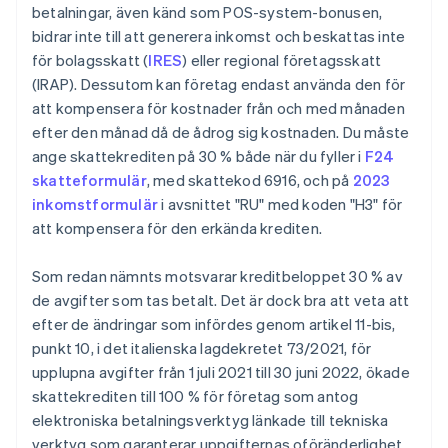
betalningar, även känd som POS-system-bonusen,
bidrar inte till att generera inkomst och beskattas inte
för bolagsskatt (
IRES
) eller regional företagsskatt
(IRAP). Dessutom kan företag endast använda den för
att kompensera för kostnader från och med månaden
efter den månad då de ådrog sig kostnaden. Du måste
ange skattekrediten på 30 % både när du fyller i
F24
skatteformulär
, med skattekod 6916, och på
2023
inkomstformulär
i avsnittet "RU" med koden "H3" för
att kompensera för den erkända krediten.
Som redan nämnts motsvarar kreditbeloppet 30 % av
de avgifter som tas betalt. Det är dock bra att veta att
efter de ändringar som infördes genom artikel 11-bis,
punkt 10, i det italienska lagdekretet 73/2021, för
upplupna avgifter från 1 juli 2021 till 30 juni 2022, ökade
skattekrediten till 100 % för företag som antog
elektroniska betalningsverktyg länkade till tekniska
verktyg som garanterar uppgifternas oföränderlighet