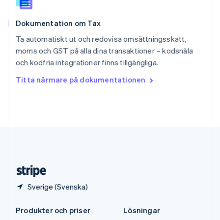
Español
English
Storbritannien
Dokumentation om Tax
English
Sverige
Ta automatiskt ut och redovisa omsättningsskatt,
Svenska
English
moms och GST på alla dina transaktioner – kodsnåla
Thailand
och kodfria integrationer finns tillgängliga.
ไทย
English
Tjeckien
Titta närmare på dokumentationen
English
Tyskland
Deutsch
English
Ungern
English
USA
English
Español
简体中文
Österrike
Deutsch
English
Sverige (Svenska)
Produkter och priser
Lösningar