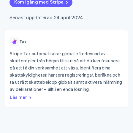
Godkännandeoptimeringar
Kom igång med Stripe
Recognition
Företag
Plattformar
Erbjud
Link
Automatiserad
SaaS
användningsbaserad
Accelererad kassaprocess
redovisning
Produktplan
fakturering
Senast uppdaterad 24 april 2024
Financial Connections
Stripe Sigma
Sessions årliga
Utfärda stablecoin-
Länkade finanskontodata
Anpassade
konferens
stödda kort
rapporter
Karriärer
Tillhandahåll och
Efter bransch
Data Pipeline
Nyhetsrum
hantera tjänster med
Datasynkronisering
Stripe Press
Tax
agenter
AI-företag
Kreatörsekonomi
Stripe Tax automatiserar global efterlevnad av
Spel
skatteregler från början till slut så att du kan fokusera
Besöksnäring, resor
Kontakt
Mer
Resurser
på att få din verksamhet att växa. Identifiera dina
och fritid
Product roadmap
Försäkringsbolag
skattskyldigheter, hantera registreringar, beräkna och
Kontakta säljteamet
Se vad som kommer härnäst
Media och
Appintegrationer
Bli partner
ta ut rätt skattebelopp globalt samt aktivera inlämning
underhållning
Kodexempel
Radar
av deklarationer – allt i en enda lösning.
Ideella organisationer
Utvecklarblogg
Bedrägeribekämpning
Professionella tjänster
API-status
Läs mer
Offentlig sektor
Atlas
Detaljhandel
Bolagsbildning för startups
Climate
Koldioxidinfångning
Ecosystem
Identity