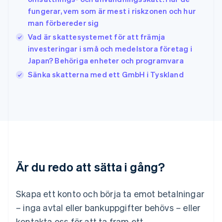
English
fungerar, vem som är mest i riskzonen och hur
Italien
man förbereder sig
Italiano
English
Japan
Vad är skattesystemet för att främja
日本語
English
investeringar i små och medelstora företag i
Kanada
Japan? Behöriga enheter och programvara
English
Français
Sänka skatterna med ett GmbH i Tyskland
Kroatien
English
Italiano
Lettland
English
Liechtenstein
Deutsch
English
Litauen
English
Luxemburg
Är du redo att sätta i gång?
Français
Deutsch
English
Malaysia
English
简体中文
Skapa ett konto och börja ta emot betalningar
Malta
– inga avtal eller bankuppgifter behövs – eller
English
Mexiko
kontakta oss för att ta fram ett