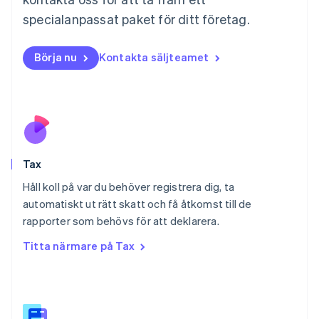
Español
English
specialanpassat paket för ditt företag.
Nederländerna
Nederlands
English
Norge
Börja nu
Kontakta säljteamet
English
Nya Zeeland
English
Polen
English
Portugal
Português
English
Tax
Rumänien
English
Håll koll på var du behöver registrera dig, ta
Schweiz
automatiskt ut rätt skatt och få åtkomst till de
Deutsch
Français
Italiano
English
rapporter som behövs för att deklarera.
Singapore
English
简体中文
Titta närmare på Tax
Slovakien
English
Slovenien
English
Italiano
Spanien