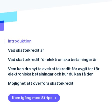
Identitetsverifiering online
Partner
Stripe App Marketplace
Stripe Sessions 2026
Se hur Stripe bygger den ekonomiska inf
Titta nu
Introduktion
Vad skattekredit är
Vad skattekredit för elektroniska betalningar är
Vem kan dra nytta av skattekredit för avgifter för
elektroniska betalningar och hur du kan få den
Vilka krav som ställs
Möjlighet att överföra skattekredit
Rollen för elektroniska betaltjänstleverantörer
Vad är en överföring av skattekredit?
Kom igång med Stripe
Meddelande till Agenzia delle Entrate