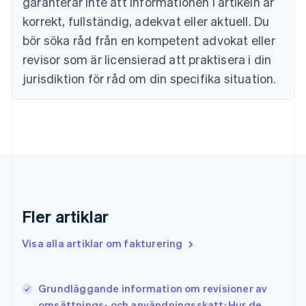
garanterar inte att informationen i artikeln är
English
korrekt, fullständig, adekvat eller aktuell. Du
Danmark
English
bör söka råd från en kompetent advokat eller
Estland
revisor som är licensierad att praktisera i din
English
Fastlandskina
jurisdiktion för råd om din specifika situation.
简体中文
English
Finland
English
Svenska
Frankrike
Français
English
Förenade Arabemiraten
English
Gibraltar
English
Fler artiklar
Grekland
English
Visa alla artiklar om fakturering
Hongkong SAR, Kina
English
简体中文
Indien
English
Grundläggande information om revisioner av
Irland
omsättnings- och användningsskatt: Hur de