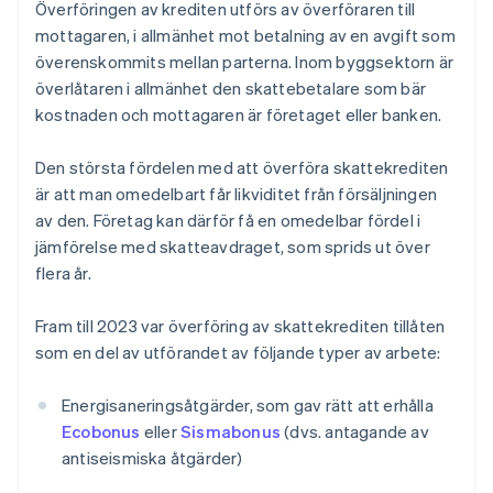
Överföringen av krediten utförs av överföraren till
mottagaren, i allmänhet mot betalning av en avgift som
överenskommits mellan parterna. Inom byggsektorn är
överlåtaren i allmänhet den skattebetalare som bär
kostnaden och mottagaren är företaget eller banken.
Den största fördelen med att överföra skattekrediten
är att man omedelbart får likviditet från försäljningen
av den. Företag kan därför få en omedelbar fördel i
jämförelse med skatteavdraget, som sprids ut över
flera år.
Fram till 2023 var överföring av skattekrediten tillåten
som en del av utförandet av följande typer av arbete:
Energisaneringsåtgärder, som gav rätt att erhålla
Ecobonus
eller
Sismabonus
(dvs. antagande av
antiseismiska åtgärder)