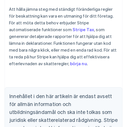
Att hålla jämna steg med ständigt föränderliga regler
för beskattning kan vara en utmaning för ditt företag.
För att möta detta behov erbjuder Stripe
automatiserade funktioner som
Stripe Tax
, som
genererar detaljerade rapporter för att hjälpa dig att
lämna in deklarationer. Funktionen fungerar utan kod
med bara några klick, eller med en enda rad kod. För att
ta reda på hur Stripe kan hjälpa dig att effektivisera
efterlevnaden av skatteregler,
börja nu
.
Australien
English
Belgien
Innehållet i den här artikeln är endast avsett
Nederlands
Français
Deutsch
English
Brasilien
för allmän information och
Português
English
utbildningsändamål och ska inte tolkas som
Bulgarien
juridisk eller skatterelaterad rådgivning. Stripe
English
Cypern