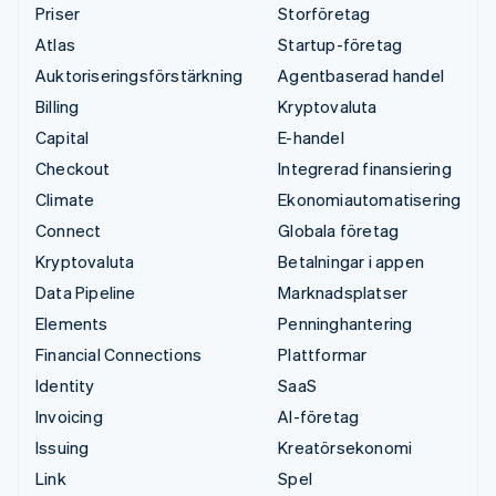
Priser
Storföretag
Atlas
Startup-företag
Auktoriseringsförstärkning
Agentbaserad handel
Billing
Kryptovaluta
Capital
E-handel
Checkout
Integrerad finansiering
Climate
Ekonomiautomatisering
Connect
Globala företag
Kryptovaluta
Betalningar i appen
Data Pipeline
Marknadsplatser
Elements
Penninghantering
Financial Connections
Plattformar
Identity
SaaS
Invoicing
AI-företag
Issuing
Kreatörsekonomi
Link
Spel