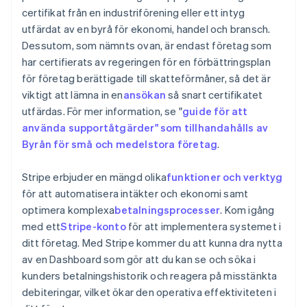
certifikat från en industriförening eller ett intyg
utfärdat av en byrå för ekonomi, handel och bransch.
Dessutom, som nämnts ovan, är endast företag som
har certifierats av regeringen för en förbättringsplan
för företag berättigade till skatteförmåner, så det är
viktigt att lämna in en
ansökan
så snart certifikatet
utfärdas. För mer information, se "
guide för att
använda supportåtgärder" som tillhandahålls av
Byrån för små och medelstora företag
.
Stripe erbjuder en mängd olika
funktioner och verktyg
för att automatisera intäkter och ekonomi samt
optimera komplexa
betalningsprocesser
. Kom igång
med ett
Stripe-konto
för att implementera systemet i
ditt företag. Med Stripe kommer du att kunna dra nytta
av en Dashboard som gör att du kan se och söka i
kunders betalningshistorik och reagera på misstänkta
Australien
debiteringar, vilket ökar den operativa effektiviteten i
English