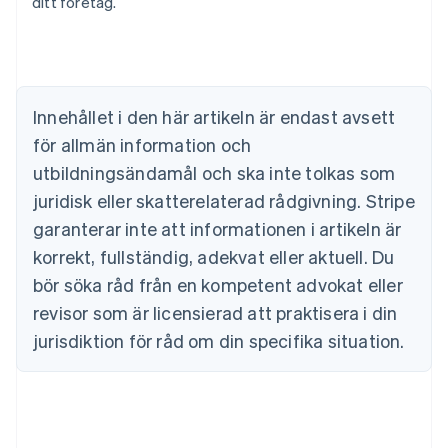
Belgien
ditt företag.
Nederlands
Français
Deutsch
English
Brasilien
Português
English
Bulgarien
English
Innehållet i den här artikeln är endast avsett
Cypern
för allmän information och
English
Danmark
utbildningsändamål och ska inte tolkas som
English
juridisk eller skatterelaterad rådgivning. Stripe
Estland
English
garanterar inte att informationen i artikeln är
Fastlandskina
korrekt, fullständig, adekvat eller aktuell. Du
简体中文
English
Finland
bör söka råd från en kompetent advokat eller
English
Svenska
revisor som är licensierad att praktisera i din
Frankrike
jurisdiktion för råd om din specifika situation.
Français
English
Förenade Arabemiraten
English
Gibraltar
English