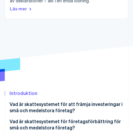
av deklarationer – allt i en enda lösning.
Identitetsverifiering online
Partner
Läs mer
Stripe App Marketplace
Stripe Sessions 2026
Se hur Stripe bygger den ekonomiska inf
Titta nu
Introduktion
Vad är skattesystemet för att främja investeringar i
små och medelstora företag?
Enheter som kan komma i fråga för skattesystem
Vad är skattesystemet för företagsförbättring för
för främjande av investeringar i små och
små och medelstora företag?