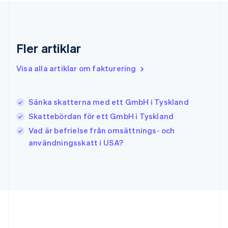
Grekland
English
Hongkong SAR, Kina
English
简体中文
Indien
Fler artiklar
English
Irland
Visa alla artiklar om fakturering
English
Italien
Italiano
English
Sänka skatterna med ett GmbH i Tyskland
Japan
日本語
English
Skattebördan för ett GmbH i Tyskland
Kanada
Vad är befrielse från omsättnings- och
English
Français
användningsskatt i USA?
Kroatien
English
Italiano
Lettland
English
Liechtenstein
Deutsch
English
Litauen
English
Luxemburg