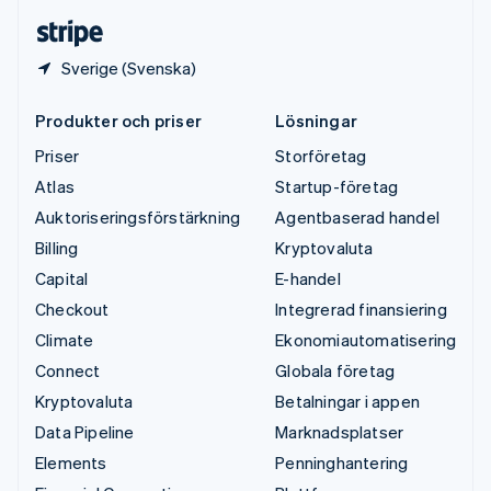
Deutsch
English
Sverige (Svenska)
Produkter och priser
Lösningar
Priser
Storföretag
Atlas
Startup-företag
Auktoriseringsförstärkning
Agentbaserad handel
Billing
Kryptovaluta
Capital
E-handel
Checkout
Integrerad finansiering
Climate
Ekonomiautomatisering
Connect
Globala företag
Kryptovaluta
Betalningar i appen
Data Pipeline
Marknadsplatser
Elements
Penninghantering