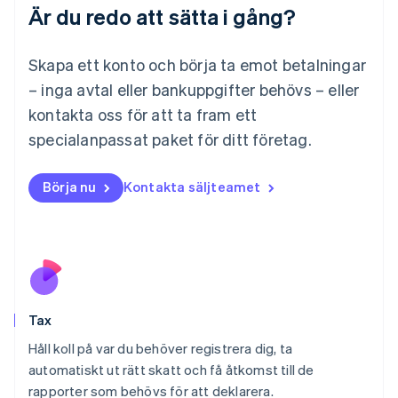
Är du redo att sätta i gång?
Français
Deutsch
English
Malaysia
English
简体中文
Skapa ett konto och börja ta emot betalningar
Malta
– inga avtal eller bankuppgifter behövs – eller
English
Mexiko
kontakta oss för att ta fram ett
Español
English
specialanpassat paket för ditt företag.
Nederländerna
Nederlands
English
Norge
Börja nu
Kontakta säljteamet
English
Nya Zeeland
English
Polen
English
Portugal
Português
English
Tax
Rumänien
English
Håll koll på var du behöver registrera dig, ta
Schweiz
automatiskt ut rätt skatt och få åtkomst till de
Deutsch
Français
Italiano
English
rapporter som behövs för att deklarera.
Singapore