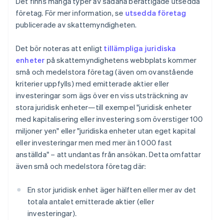
Det finns många typer av sådana berättigade utsedda
företag. För mer information, se
utsedda företag
publicerade av skattemyndigheten.
Det bör noteras att enligt
tillämpliga juridiska
enheter
på skattemyndighetens webbplats kommer
små och medelstora företag (även om ovanstående
kriterier uppfylls) med emitterade aktier eller
investeringar som ägs över en viss utsträckning av
stora juridisk enheter—till exempel "juridisk enheter
med kapitalisering eller investering som överstiger 100
miljoner yen" eller "juridiska enheter utan eget kapital
eller investeringar men med mer än 1 000 fast
anställda" – att undantas från ansökan. Detta omfattar
även små och medelstora företag där:
En stor juridisk enhet äger hälften eller mer av det
totala antalet emitterade aktier (eller
investeringar).