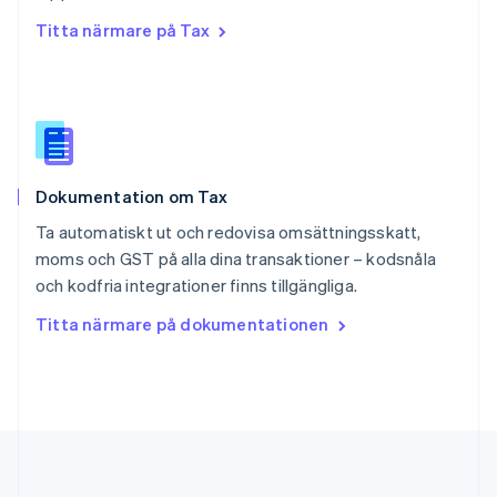
English
简体中文
Titta närmare på Tax
Slovakien
English
Slovenien
English
Italiano
Spanien
Español
English
Storbritannien
Dokumentation om Tax
English
Sverige
Ta automatiskt ut och redovisa omsättningsskatt,
Svenska
English
moms och GST på alla dina transaktioner – kodsnåla
Thailand
och kodfria integrationer finns tillgängliga.
ไทย
English
Tjeckien
Titta närmare på dokumentationen
English
Tyskland
Deutsch
English
Ungern
English
USA
English
Español
简体中文
Österrike