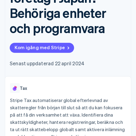
Godkännandeoptimeringar
Recognition
Företag
Plattformar
Erbjud
Link
Automatiserad
Behöriga enheter
SaaS
användningsbaserad
Accelererad kassaprocess
redovisning
Produktplan
fakturering
Financial Connections
Stripe Sigma
Sessions årliga
Utfärda stablecoin-
och programvara
Länkade finanskontodata
Anpassade
konferens
stödda kort
rapporter
Karriärer
Tillhandahåll och
Efter bransch
Data Pipeline
Nyhetsrum
hantera tjänster med
Datasynkronisering
Stripe Press
agenter
Kom igång med Stripe
AI-företag
Kreatörsekonomi
Spel
Senast uppdaterad 22 april 2024
Besöksnäring, resor
Kontakt
Mer
Resurser
och fritid
Product roadmap
Försäkringsbolag
Kontakta säljteamet
Se vad som kommer härnäst
Media och
Appintegrationer
Bli partner
underhållning
Kodexempel
Radar
Tax
Ideella organisationer
Utvecklarblogg
Bedrägeribekämpning
Professionella tjänster
API-status
Stripe Tax automatiserar global efterlevnad av
Offentlig sektor
Atlas
skatteregler från början till slut så att du kan fokusera
Detaljhandel
Bolagsbildning för startups
på att få din verksamhet att växa. Identifiera dina
Climate
skattskyldigheter, hantera registreringar, beräkna och
Koldioxidinfångning
ta ut rätt skattebelopp globalt samt aktivera inlämning
Ecosystem
Identity