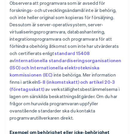
Observera att programvara som är avsedd för
forsknings- och utvecklingsändamål inte är behörig,
och inte heller original som kopieras för försäljning.
Dessutom är server-operativsystem, server-
virtualiseringsprogramvara, databashantering,
integrationsprogramvara och programvara för att
förhindra obehörig åtkomst som inte har utvärderats
och certifierats enligt
standard 15408
av
Internationella standardiseringsorganisationen
(ISO) och Internationella elektrotekniska
kommissionen (IEC)
inte behöriga. Mer information
finns i artikeln
5-8 (inkomstskatt) och artikel 20-3
(företagsskatt)
av verkställighetsbestämmelserna i
lagen om särskilda beskattningsåtgärder. Om du har
frågor om huruvida programvaran uppfyller
ovanstående standarder ska du kontakta
programvarutillverkaren direkt.
Exempel om behörighet eller icke-behörighet