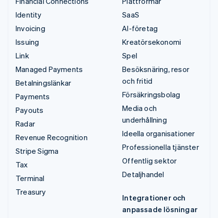
Financial Connections
Plattformar
Identity
SaaS
Invoicing
AI-företag
Issuing
Kreatörsekonomi
Link
Spel
Managed Payments
Besöksnäring, resor
och fritid
Betalningslänkar
Försäkringsbolag
Payments
Media och
Payouts
underhållning
Radar
Ideella organisationer
Revenue Recognition
Professionella tjänster
Stripe Sigma
Offentlig sektor
Tax
Detaljhandel
Terminal
Treasury
Integrationer och
anpassade lösningar