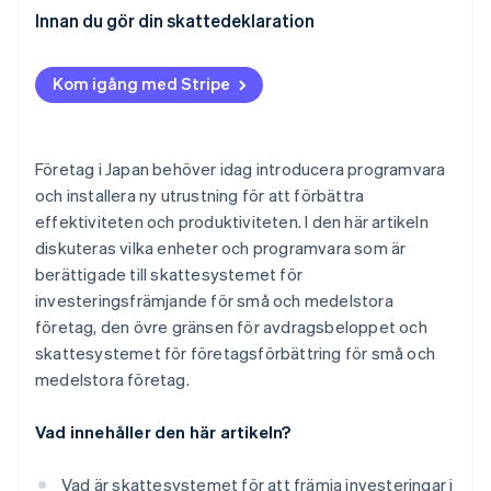
medelstora företag
Behöriga enheter inom ramen för skatteystemet för
Innan du gör din skattedeklaration
Behörig programvara för skattesystemet för
förbättring för små och medelstora företag
främjande av investeringar i små och medelstora
Övre gränser i skattesystemet för
Kom igång med Stripe
företag
företagsförbättring
Övre gränser som fastställs i skattesystemet för
främjande av investeringar i små och medelstora
Företag i Japan behöver idag introducera programvara
företag
och installera ny utrustning för att förbättra
effektiviteten och produktiviteten. I den här artikeln
diskuteras vilka enheter och programvara som är
berättigade till skattesystemet för
investeringsfrämjande för små och medelstora
företag, den övre gränsen för avdragsbeloppet och
skattesystemet för företagsförbättring för små och
medelstora företag.
Vad innehåller den här artikeln?
Vad är skattesystemet för att främja investeringar i