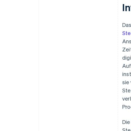
I
Das
Ste
Ans
Zei
dig
Auf
ins
sie
Ste
ver
Pro
Die
Ste