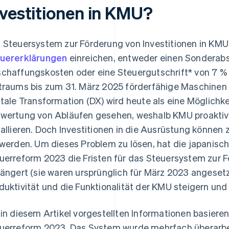
nvestitionen in KMU?
 Steuersystem zur Förderung von Investitionen in KMU
uererklärungen
einreichen, entweder einen Sonderab
chaffungskosten oder eine Steuergutschrift* von 7 % 
traums bis zum 31. März 2025 förderfähige Maschinen o
itale Transformation (DX) wird heute als eine Möglichk
wertung von Abläufen gesehen, weshalb KMU proaktiv
tallieren. Doch Investitionen in die Ausrüstung können 
 werden. Um dieses Problem zu lösen, hat die japanisc
uerreform 2023 die Fristen für das Steuersystem zur F
längert (sie waren ursprünglich für März 2023 angesetz
duktivität und die Funktionalität der KMU steigern und
 in diesem Artikel vorgestellten Informationen basieren
uerreform 2023. Das System wurde mehrfach überarbeit