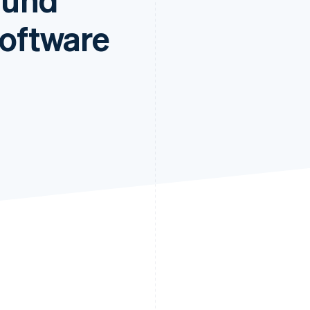
ung
Software