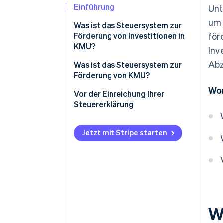
Einführung
Unt
um 
Was ist das Steuersystem zur
Förderung von Investitionen in
för
KMU?
Inv
Abz
Förderfähige Unternehmen im
Was ist das Steuersystem zur
Rahmen des Steuersystems zur
Förderung von KMU?
Förderung von Investitionen in
Wor
Förderfähige Unternehmen im
Vor der Einreichung Ihrer
KMU
Rahmen des Steuersystems zur
Steuererklärung
Förderfähige Software im
Förderung von KMU
Rahmen des Steuersystems zur
Obergrenzen im Steuersystem
Jetzt mit Stripe starten
Förderung von Investitionen in
für die Unternehmensförderung
KMU
Obergrenzen im Rahmen des
Steuersystems zur Förderung
von Investitionen in KMU
W