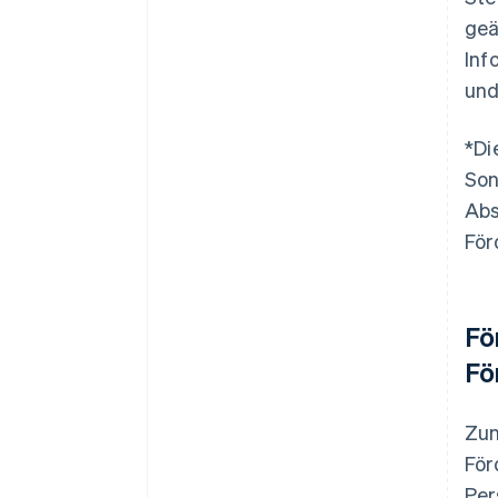
geä
Inf
und
*Di
Son
Abs
För
Fö
Fö
Zun
För
Per