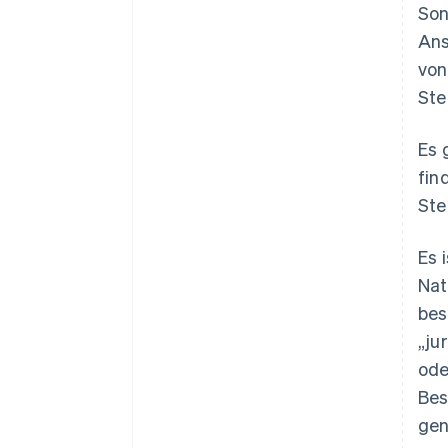
Son
Ans
von
Ste
Es 
fin
Ste
Es 
Nat
bes
„ju
ode
Bes
gen