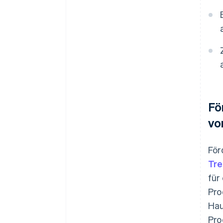
Fö
vo
För
Tr
für
Pro
Hau
Pro