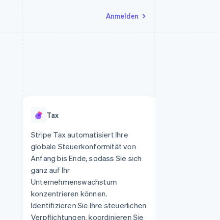
Anmelden
Ressourcen
Ecosystem
Kontakt
nd Marktplätze
Mehr
App-Integrationen
Partner
Sales-Team kontaktieren
Product roadmap
Code-Beispiele
Stripe App-Marktplatz
Partner werden
Ausblick
 Plattformen
Entwickler-Blog
eit
API-Status
Radar
Betrugsprävention
Tax
Atlas
onen
Start-up-Gründung
Stripe Tax automatisiert Ihre
globale Steuerkonformität von
Climate
CO₂-Entnahme
Anfang bis Ende, sodass Sie sich
ganz auf Ihr
Unternehmenswachstum
konzentrieren können.
Identifizieren Sie Ihre steuerlichen
Verpflichtungen, koordinieren Sie