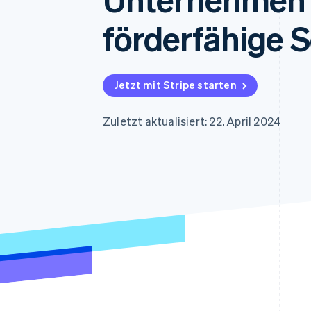
Optimierung der
Datensynchronisier
Autorisierungsraten
förderfähige 
Link
Beschleunigter Bezahlvorgang
Financial Connections
Verbundene Finanzdaten
Jetzt mit Stripe starten
Zuletzt aktualisiert: 22. April 2024