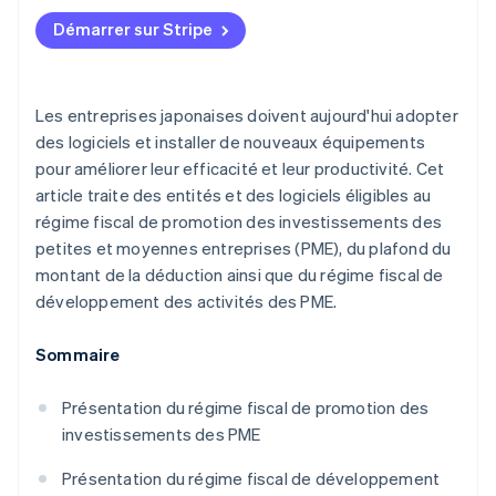
Plafonds prévus par le régime fiscal de promotion
Plafonds prévus par le régime fiscal de
Démarrer sur Stripe
des investissements des PME
développement des activités des PME
Les entreprises japonaises doivent aujourd'hui adopter
des logiciels et installer de nouveaux équipements
pour améliorer leur efficacité et leur productivité. Cet
article traite des entités et des logiciels éligibles au
régime fiscal de promotion des investissements des
petites et moyennes entreprises (PME), du plafond du
montant de la déduction ainsi que du régime fiscal de
développement des activités des PME.
Sommaire
Présentation du régime fiscal de promotion des
investissements des PME
Présentation du régime fiscal de développement