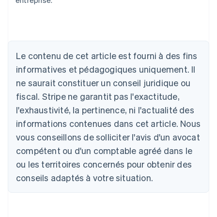
entreprise.
Allemagne
Le contenu de cet article est fourni à des fins
Deutsch
English
Australie
informatives et pédagogiques uniquement. Il
English
ne saurait constituer un conseil juridique ou
Autriche
Deutsch
English
fiscal. Stripe ne garantit pas l'exactitude,
Belgique
l'exhaustivité, la pertinence, ni l'actualité des
Nederlands
Français
Deutsch
English
Brésil
informations contenues dans cet article. Nous
Português
English
vous conseillons de solliciter l'avis d'un avocat
Bulgarie
compétent ou d'un comptable agréé dans le
English
Canada
ou les territoires concernés pour obtenir des
English
Français
conseils adaptés à votre situation.
Chine continentale
简体中文
English
Chypre
English