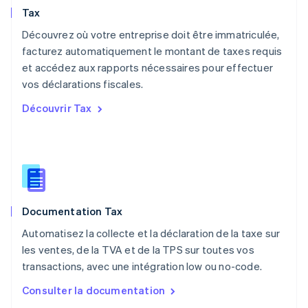
Norvège
Tax
English
Nouvelle-Zélande
Découvrez où votre entreprise doit être immatriculée,
English
facturez automatiquement le montant de taxes requis
Pays-Bas
et accédez aux rapports nécessaires pour effectuer
Nederlands
English
vos déclarations fiscales.
Pologne
English
Découvrir Tax
Portugal
Português
English
R.A.S. de Hong Kong, Chine
English
简体中文
République tchèque
English
Roumanie
Documentation Tax
English
Royaume-Uni
Automatisez la collecte et la déclaration de la taxe sur
English
les ventes, de la TVA et de la TPS sur toutes vos
Singapour
transactions, avec une intégration low ou no-code.
English
简体中文
Slovaquie
Consulter la documentation
English