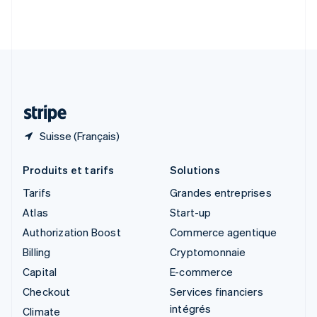
Slovénie
English
Italiano
Suède
Svenska
English
Suisse
Deutsch
Français
Italiano
English
Thaïlande
ไทย
English
Suisse (Français)
Produits et tarifs
Solutions
Tarifs
Grandes entreprises
Atlas
Start-up
Authorization Boost
Commerce agentique
Billing
Cryptomonnaie
Capital
E-commerce
Checkout
Services financiers
intégrés
Climate