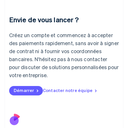
Inde
English
Irlande
Envie de vous lancer ?
English
Italie
Italiano
English
Créez un compte et commencez à accepter
Japon
日本語
English
des paiements rapidement, sans avoir à signer
Lettonie
de contrat ni à fournir vos coordonnées
English
bancaires. N'hésitez pas à nous contacter
Liechtenstein
pour discuter de solutions personnalisées pour
Deutsch
English
Lituanie
votre entreprise.
English
Luxembourg
Français
Deutsch
English
Démarrer
Contacter notre équipe
Malaisie
English
简体中文
Malte
English
Mexique
Español
English