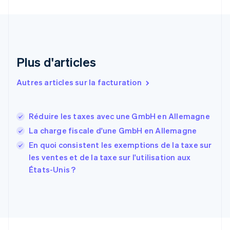
Croatie
English
Italiano
Danemark
English
Émirats arabes unis
English
Plus d'articles
Espagne
Español
English
Autres articles sur la facturation
Estonie
English
États-Unis
Réduire les taxes avec une GmbH en Allemagne
English
Español
简体中文
Finlande
La charge fiscale d'une GmbH en Allemagne
English
Svenska
En quoi consistent les exemptions de la taxe sur
France
les ventes et de la taxe sur l'utilisation aux
Français
English
États-Unis ?
Gibraltar
English
Grèce
English
Hongrie
English