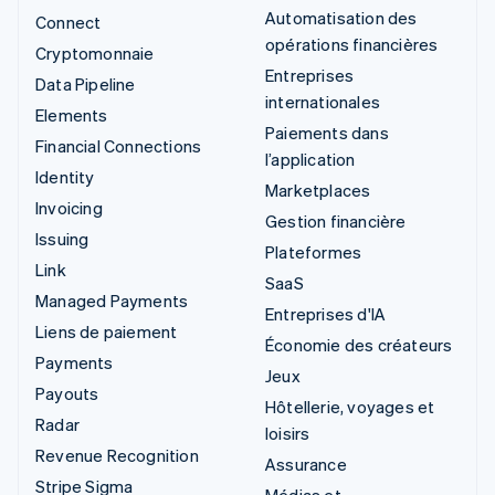
Automatisation des
Connect
opérations financières
Cryptomonnaie
Entreprises
Data Pipeline
internationales
Elements
Paiements dans
Financial Connections
l’application
Identity
Marketplaces
Invoicing
Gestion financière
Issuing
Plateformes
Link
SaaS
Managed Payments
Entreprises d'IA
Liens de paiement
Économie des créateurs
Payments
Jeux
Payouts
Hôtellerie, voyages et
Radar
loisirs
Revenue Recognition
Assurance
Stripe Sigma
Médias et