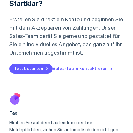
Startklar?
English
简体中文
Malta
English
Erstellen Sie direkt ein Konto und beginnen Sie
Mexiko
mit dem Akzeptieren von Zahlungen. Unser
Español
English
Sales-Team berät Sie gerne und gestaltet für
Neuseeland
Sie ein individuelles Angebot, das ganz auf Ihr
English
Niederlande
Unternehmen abgestimmt ist.
Nederlands
English
Norwegen
English
Jetzt starten
Sales-Team kontaktieren
Österreich
Deutsch
English
Polen
English
Portugal
Português
English
Rumänien
Tax
English
Schweden
Bleiben Sie auf dem Laufenden über Ihre
Svenska
English
Meldepflichten, ziehen Sie automatisch den richtigen
Schweiz