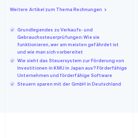
English
Weitere Artikel zum Thema Rechnungen
Indien
English
Irland
Grundlegendes zu Verkaufs- und
English
Gebrauchssteuerprüfungen: Wie sie
Italien
funktionieren, wer am meisten gefährdet ist
Italiano
English
Japan
und wie man sich vorbereitet
日本語
English
Wie sieht das Steuersystem zur Förderung von
Kanada
Investitionen in KMU in Japan aus? Förderfähige
English
Français
Unternehmen und förderfähige Software
Kroatien
English
Italiano
Steuern sparen mit der GmbH in Deutschland
Lettland
English
Liechtenstein
Deutsch
English
Litauen
English
Luxemburg
Français
Deutsch
English
Malaysia