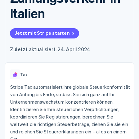
Data Pipeline
Geldmanagement
Marktplatz auf
Zugriff auf mehr als
Datensynchronisierung
Italien
Produkt-Roadmap
Plattformen
Grundlagen der
125
Stripe Sessions
SaaS
Abonnementverwaltung
Terminal
Karriere
Zahlungen vor Ort
Newsroom
So setzen Sie
Authorization
Stripe Press
nutzungsbasierte
Jetzt mit Stripe starten
Boost
Abrechnung um
Nach Branche
Optimierung der
Stablecoin-gestützte
Autorisierungsraten
Zuletzt aktualisiert: 24. April 2024
Karten ausgeben: So
Link
KI-Unternehmen
Kontakt
geht´s
Beschleunigter
Creator Economy
Bereitstellung und
Bezahlvorgang
Gaming
Verwaltung von
Sales-Team
Financial
Bewirtung, Reisen und
Diensten mit Agenten
kontaktieren
Tax
Connections
Freizeit
Partner werden
Verbundene
Versicherungen
Stripe Tax automatisiert Ihre globale Steuerkonformität
Medien und
Finanzdaten
Unterhaltung
von Anfang bis Ende, sodass Sie sich ganz auf Ihr
Ressourcen
Gemeinnützige
Unternehmenswachstum konzentrieren können.
Organisationen
Identifizieren Sie Ihre steuerlichen Verpflichtungen,
Fachdienstleistungen
App-Integrationen
Mehr
Öffentlicher Sektor
Code-Beispiele
koordinieren Sie Registrierungen, berechnen Sie
Product roadmap
Einzelhandel
Entwickler-Blog
weltweit die richtigen Steuerbeträge, ziehen Sie sie ein
Ausblick
API-Status
und reichen Sie Steuererklärungen ein – alles an einem
Radar