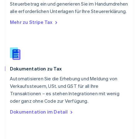
Steuerbetrag ein und generieren Sie im Handumdrehen
Deutsch
Français
Italiano
English
alle erforderlichen Unterlagen für Ihre Steuererklärung.
Singapur
English
简体中文
Mehr zu Stripe Tax
Slowakei
English
Slowenien
English
Italiano
Sonderverwaltungsregion Hongkong,
China
English
简体中文
Dokumentation zu Tax
Spanien
Español
English
Automatisieren Sie die Erhebung und Meldung von
Thailand
Verkaufssteuern, USt. und GST für all Ihre
ไทย
English
Transaktionen – es stehen Integrationen mit wenig
Tschechische Republik
oder ganz ohne Code zur Verfügung.
English
Ungarn
Dokumentation im Detail
English
Vereinigte Arabische Emirate
English
Vereinigte Staaten