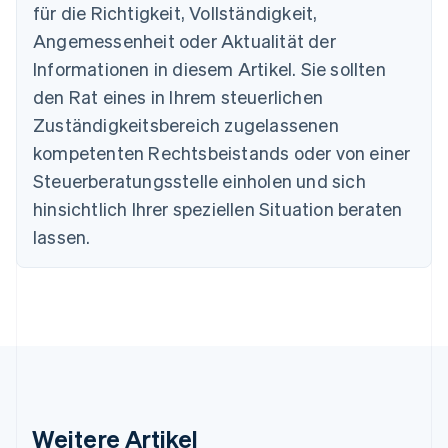
Australien
für die Richtigkeit, Vollständigkeit,
English
Angemessenheit oder Aktualität der
Belgien
Informationen in diesem Artikel. Sie sollten
Nederlands
Français
Deutsch
English
Brasilien
den Rat eines in Ihrem steuerlichen
Português
English
Zuständigkeitsbereich zugelassenen
Bulgarien
English
kompetenten Rechtsbeistands oder von einer
Dänemark
Steuerberatungsstelle einholen und sich
English
Deutschland
hinsichtlich Ihrer speziellen Situation beraten
Deutsch
English
lassen.
Estland
English
Festlandchina
简体中文
English
Finnland
English
Svenska
Frankreich
Français
English
Gibraltar
English
Weitere Artikel
Griechenland