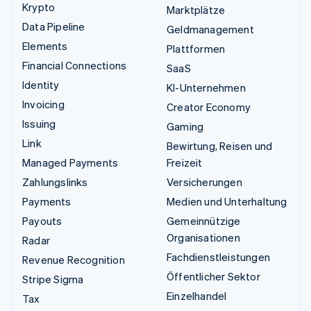
Krypto
Marktplätze
Data Pipeline
Geldmanagement
Elements
Plattformen
Financial Connections
SaaS
Identity
KI-Unternehmen
Invoicing
Creator Economy
Issuing
Gaming
Link
Bewirtung, Reisen und
Managed Payments
Freizeit
Zahlungslinks
Versicherungen
Payments
Medien und Unterhaltung
Payouts
Gemeinnützige
Organisationen
Radar
Fachdienstleistungen
Revenue Recognition
Öffentlicher Sektor
Stripe Sigma
Einzelhandel
Tax