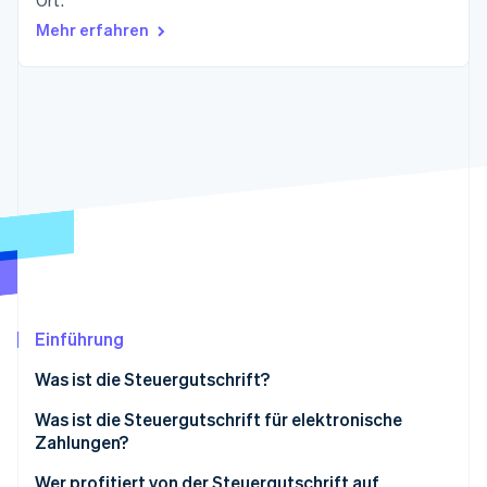
Ort.
Betrugsprävention
Ecosystem
Mehr erfahren
Atlas
Start-up-Gründung
Partner
Stripe App-Marktplatz
Climate
CO₂-Entnahme
Identity
Online-Identitätsprüfung
Stripe-Sessions 2026
Erfahren Sie, wie Stripe Lösungen für die Wirtschaft
Jetzt ansehen
Einführung
Was ist die Steuergutschrift?
Was ist die Steuergutschrift für elektronische
Zahlungen?
Wer profitiert von der Steuergutschrift auf