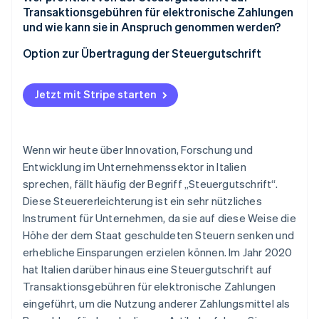
Transaktionsgebühren für elektronische Zahlungen
und wie kann sie in Anspruch genommen werden?
Wie lauten die Anforderungen?
Option zur Übertragung der Steuergutschrift
Die Rolle der Dienstleister für elektronische
Was ist eine Übertragung einer Steuergutschrift?
Zahlungen
Jetzt mit Stripe starten
Meldung an die Agenzia delle Entrate
Wenn wir heute über Innovation, Forschung und
Entwicklung im Unternehmenssektor in Italien
sprechen, fällt häufig der Begriff „Steuergutschrift“.
Diese Steuererleichterung ist ein sehr nützliches
Instrument für Unternehmen, da sie auf diese Weise die
Höhe der dem Staat geschuldeten Steuern senken und
erhebliche Einsparungen erzielen können. Im Jahr 2020
hat Italien darüber hinaus eine Steuergutschrift auf
Transaktionsgebühren für elektronische Zahlungen
eingeführt, um die Nutzung anderer Zahlungsmittel als