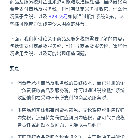
商品及服务税对企业来说可能难以准确处理。虽然最终消
就跨境业务寻求专业建议
费者支付商品及服务税，但谁有法定义务征收它、什么情
况属于免税，以及
B2B 交易
如何通过抵扣系统流转，这
些都可能成为实践中令人困惑的环节。
下面，我们将讨论关于商品及服务税您需要了解的内容，
包括谁支付商品及服务税、谁征收商品及服务税、哪些情
况适用免税，以及可能出现哪些问题。
要点
消费者承担商品及服务税的最终成本，而已注册的企
业负责征收商品及服务税，并可以通过税收抵扣系统
收回他们在采购环节所支付的商品及服务税。
供应品和实体都有可能被豁免。无论将应税供应误归
为免税，还是将免税供应误归为应税，都可能导致税
务责任或超额收费问题，且难以事后纠正。
正确履行商品及服务税合规义务，主要取决于基础设