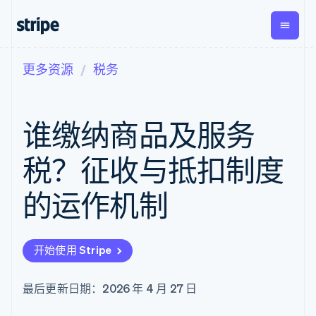
更多资源
税务
按企业阶段
文档
学习
支付
营收
资金管
平台
理
易市
大型企业
Stripe 文档
博客
Payments
Billing
初创企业
API 参考文档
客户案例
谁缴纳商品及服务
在线支付
经常性收入
Global
Conn
库与 SDK
指南
Payment links
Metronome
Payouts
Stripe Apps
按用量计费
平台
税？征收与抵扣制度
无代码支付
Subscriptions
向第三
按应用场景
Checkout
方打款
支持
预构建支付界
订阅管理
的运作机制
指南
智能体商务
面
Invoicing
加密货币
获取支持
一次性或定期
Elements
电子商务
接受线上付款
托管支持方案
灵活的 UI 组件
账单
嵌入式金融
实施预置结账流程
专业服务
Payment
Tax
开始使用 Stripe
财务自动化
构建平台或交易市场
methods
销售税和增值
全球化企业
管理订阅
接入 125+ 种支
税自动化
应用内支付
提供按用量计费
付方式
Revenue
最后更新日期：2026 年 4 月 27 日
交易市场
发行稳定币支持的支付卡
Authorization
Recognition
公司
资金管理
通过智能体配置和管理服
Boost
会计自动化
平台
务