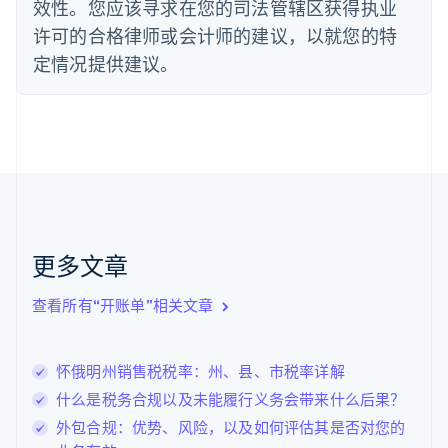
效性。您应该寻求在您的司法管辖区获得执业
德国
Deutsch
English
许可的合格律师或会计师的建议，以就您的特
法国
定情况提供建议。
Français
English
芬兰
English
Svenska
荷兰
Nederlands
English
加拿大
English
Français
捷克
English
克罗地亚
更多文章
English
Italiano
拉脱维亚
查看所有“开账单”相关文章
English
立陶宛
English
怀俄明州销售税税率：州、县、市税率详解
列支敦士登
Deutsch
English
什么是税务合规以及未能履行义务会带来什么后果？
卢森堡
外包合规：优势、风险，以及如何评估其是否对您的
Français
Deutsch
English