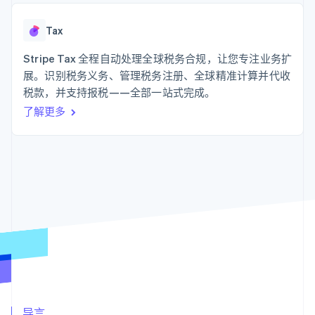
支付成功率优
Stripe Sigma
产品路线图
SaaS
化
自定义报告
Sessions 年度大会
Link
Data Pipeline
Tax
招聘
加速结账
数据同步
资讯中心
资源
Stripe Tax 全程自动处理全球税务合规，让您专注业务扩
Stripe Press
按行业
展。识别税务义务、管理税务注册、全球精准计算并代收
应用集成
税款，并支持报税——全部一站式完成。
AI 企业
代码示例
更多
创作者经济
开发者博客
联系
了解更多
Product roadmap
游戏
API 状态
了解未来规划
酒店、旅游与休闲
联系销售
保险
Radar
成为合作伙伴
媒体与娱乐
欺诈防范
非营利组织
Atlas
专业服务
初创企业注册
公共部门
零售
Climate
碳移除
生态系统
合作伙伴
Stripe App Marketplace
Stripe Sessions 2026
导言