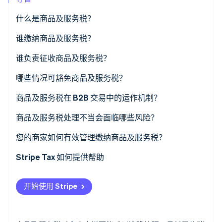
了解 Stripe 如何为 AI 构建经济基础设施。
立即观看
什么是商品及服务税？
谁缴纳商品及服务税？
谁负责征收商品及服务税？
哪些情况可豁免商品及服务税？
免税供应品
商品及服务税在 B2B 交易中的运作机制？
豁免主体
商品及服务税处理不当会面临哪些风险？
税码错误
您的商家如何有效管理缴纳商品及服务税？
逾期或不完整申报
从第一天起就选择正确的产品税码
Stripe Tax 如何提供帮助
税务账单缺失或无效
在交易量需要时实现自动化
开始使用 Stripe
注册不足
每月对商品及服务税账户进行对账
非居民企业的关联性错误
同步保存文件记录