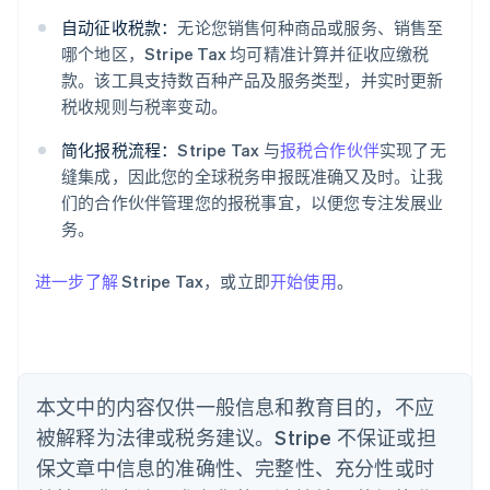
自动征收税款：
无论您销售何种商品或服务、销售至
哪个地区，Stripe Tax 均可精准计算并征收应缴税
阿联酋
款。该工具支持数百种产品及服务类型，并实时更新
English
爱尔兰
税收规则与税率变动。
English
爱沙尼亚
简化报税流程：
Stripe Tax 与
报税合作伙伴
实现了无
English
缝集成，因此您的全球税务申报既准确又及时。让我
奥地利
们的合作伙伴管理您的报税事宜，以便您专注发展业
Deutsch
English
务。
澳大利亚
English
巴西
进一步了解
Stripe Tax，或立即
开始使用
。
Português
English
保加利亚
English
比利时
Nederlands
Français
Deutsch
English
本文中的内容仅供一般信息和教育目的，不应
波兰
被解释为法律或税务建议。Stripe 不保证或担
English
丹麦
保文章中信息的准确性、完整性、充分性或时
English