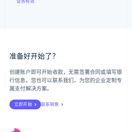
业务有效
罗马尼亚
English
马尔他
English
马来西亚
English
简体中文
美国
English
Español
简体中文
墨西哥
准备好开始了？
Español
English
挪威
English
创建账户即可开始收款，无需签署合同或填写银
葡萄牙
行信息。您也可以联系我们，为您的企业定制专
Português
English
日本
属支付解决方案。
日本語
English
瑞典
立即开始
联系销售
Svenska
English
瑞士
Deutsch
Français
Italiano
English
塞浦路斯
English