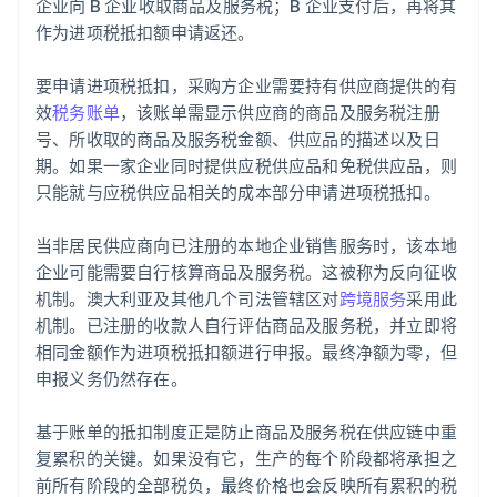
企业向 B 企业收取商品及服务税；B 企业支付后，再将其
作为进项税抵扣额申请返还。
要申请进项税抵扣，采购方企业需要持有供应商提供的有
效
税务账单
，该账单需显示供应商的商品及服务税注册
号、所收取的商品及服务税金额、供应品的描述以及日
期。如果一家企业同时提供应税供应品和免税供应品，则
只能就与应税供应品相关的成本部分申请进项税抵扣。
当非居民供应商向已注册的本地企业销售服务时，该本地
企业可能需要自行核算商品及服务税。这被称为反向征收
机制。澳大利亚及其他几个司法管辖区对
跨境服务
采用此
机制。已注册的收款人自行评估商品及服务税，并立即将
相同金额作为进项税抵扣额进行申报。最终净额为零，但
申报义务仍然存在。
基于账单的抵扣制度正是防止商品及服务税在供应链中重
复累积的关键。如果没有它，生产的每个阶段都将承担之
前所有阶段的全部税负，最终价格也会反映所有累积的税