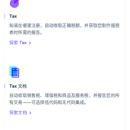
斯洛伐克
English
斯洛文尼亚
Tax
English
Italiano
知道在哪里注册，自动收取正确税额，并获取您制作报税
泰国
ไทย
English
表时所需的报告。
希腊
探索 Tax
English
西班牙
Español
English
新加坡
English
简体中文
新西兰
English
Tax 文档
匈牙利
English
自动收取销售税、增值税和商品及服务税，并报告您的所
意大利
有交易——可选择低代码和无代码集成。
Italiano
English
印度
探索文档
English
英国
English