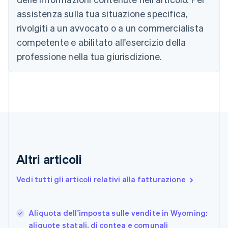
Nederlands
Français
Deutsch
English
assistenza sulla tua situazione specifica,
Brasile
Português
English
rivolgiti a un avvocato o a un commercialista
Bulgaria
competente e abilitato all'esercizio della
English
Canada
professione nella tua giurisdizione.
English
Français
Cina continentale
简体中文
English
Cipro
English
Croazia
English
Italiano
Danimarca
English
Altri articoli
Emirati Arabi Uniti
English
Estonia
Vedi tutti gli articoli relativi alla fatturazione
English
Finlandia
English
Svenska
Aliquota dell'imposta sulle vendite in Wyoming:
Francia
aliquote statali, di contea e comunali