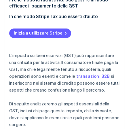
efficace il pagamento della GST
Presentazione tardiva o incompleta
Scegliere i codici imposta dei prodotti corretti sin
In che modo Stripe Tax può esserti d’aiuto
Fatture mancanti o non valide
dal primo giorno
Registrazione insufficiente
Automatizzare nei casi giustificati dal volume
Inizia a utilizzare Stripe
Errori di nesso per i non residenti
Riconciliare mensilmente i conti GST
Mantenere la documentazione aggiornata
L'imposta sui beni e servizi (GST) può rappresentare
una criticità per le attività. Il consumatore finale paga la
Richiedere la consulenza di specialisti per le
GST, ma chi è legalmente tenuto a riscuoterla, quali
operazioni transfrontaliere
operazioni sono esenti e come le
transazioni B2B
si
inseriscono nel sistema di credito possono essere tutti
aspetti che creano confusione lungo il percorso.
Di seguito analizzeremo gli aspetti essenziali della
GST, inclusi chi paga questa imposta, chi la riscuote,
dove si applicano le esenzioni e quali problemi possono
sorgere.