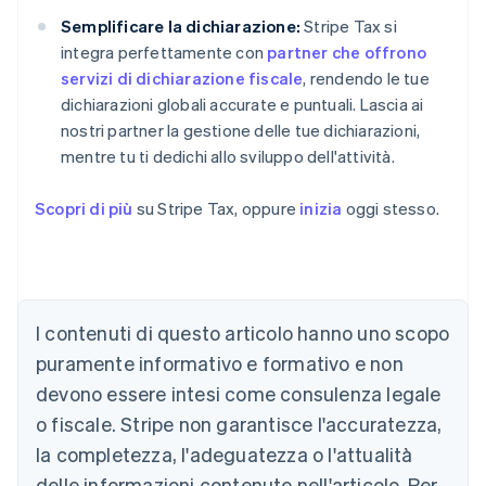
Semplificare la dichiarazione:
Stripe Tax si
integra perfettamente con
partner che offrono
servizi di dichiarazione fiscale
, rendendo le tue
dichiarazioni globali accurate e puntuali. Lascia ai
nostri partner la gestione delle tue dichiarazioni,
mentre tu ti dedichi allo sviluppo dell'attività.
Scopri di più
su Stripe Tax, oppure
inizia
oggi stesso.
I contenuti di questo articolo hanno uno scopo
puramente informativo e formativo e non
Australia
devono essere intesi come consulenza legale
English
o fiscale. Stripe non garantisce l'accuratezza,
Austria
la completezza, l'adeguatezza o l'attualità
Deutsch
English
Belgio
delle informazioni contenute nell'articolo. Per