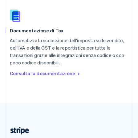
Romania
English
Singapore
English
简体中文
Documentazione di Tax
Slovacchia
English
Automatizza la riscossione dell'imposta sulle vendite,
Slovenia
dell'IVA e della GST e la reportistica per tutte le
English
Italiano
transazioni grazie alle integrazioni senza codice o con
Spagna
poco codice disponibili.
Español
English
Stati Uniti
Consulta la documentazione
English
Español
简体中文
Svezia
Svenska
English
Svizzera
Deutsch
Français
Italiano
English
Thailandia
ไทย
English
Ungheria
English