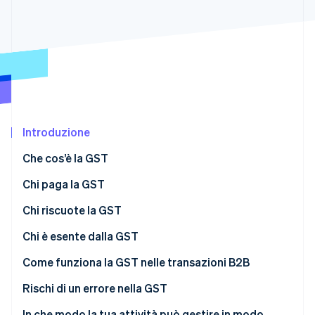
Radar
Prevenzione delle frodi
Ecosistema
Atlas
Costituzione di start-up
Partner
Stripe App Marketplace
Climate
Rimozione del carbonio
Identity
Introduzione
Verifica online dell'identità
Che cos’è la GST
Chi paga la GST
Chi riscuote la GST
Stripe Sessions 2026
Scopri come Stripe sta costruendo l'infrastruttura economi
Chi è esente dalla GST
Guarda ora
Cessioni esenti
Come funziona la GST nelle transazioni B2B
Enti esenti
Rischi di un errore nella GST
Codifica fiscale errata
In che modo la tua attività può gestire in modo