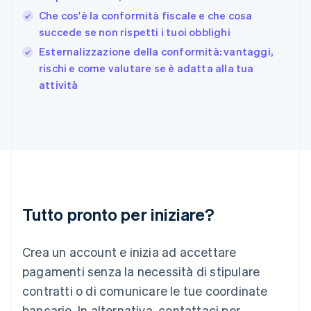
Français
English
Che cos'è la conformità fiscale e che cosa
Germania
succede se non rispetti i tuoi obblighi
Deutsch
English
Giappone
Esternalizzazione della conformità: vantaggi,
日本語
English
rischi e come valutare se è adatta alla tua
Gibilterra
attività
English
Grecia
English
India
English
Irlanda
English
Italia
Italiano
English
Tutto pronto per iniziare?
Lettonia
English
Liechtenstein
Crea un account e inizia ad accettare
Deutsch
English
Lituania
pagamenti senza la necessità di stipulare
English
contratti o di comunicare le tue coordinate
Lussemburgo
bancarie. In alternativa, contattaci per