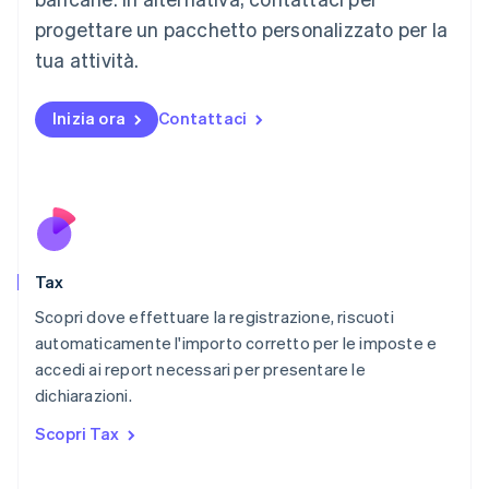
Français
Deutsch
English
progettare un pacchetto personalizzato per la
Malaysia
English
简体中文
tua attività.
Malta
English
Messico
Inizia ora
Contattaci
Español
English
Norvegia
English
Nuova Zelanda
English
Paesi Bassi
Nederlands
English
Tax
Polonia
English
Scopri dove effettuare la registrazione, riscuoti
Portogallo
automaticamente l'importo corretto per le imposte e
Português
English
accedi ai report necessari per presentare le
RAS di Hong Kong, Cina
dichiarazioni.
English
简体中文
Regno Unito
Scopri Tax
English
Repubblica Ceca
English