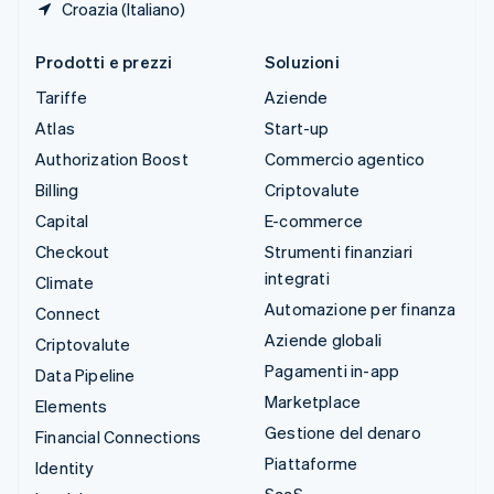
Croazia (Italiano)
Prodotti e prezzi
Soluzioni
Tariffe
Aziende
Atlas
Start-up
Authorization Boost
Commercio agentico
Billing
Criptovalute
Capital
E-commerce
Checkout
Strumenti finanziari
integrati
Climate
Automazione per finanza
Connect
Aziende globali
Criptovalute
Pagamenti in-app
Data Pipeline
Marketplace
Elements
Gestione del denaro
Financial Connections
Piattaforme
Identity
SaaS