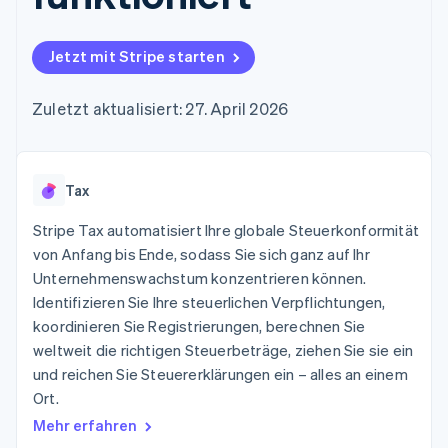
Data Pipeline
Geldmanagement
Marktplatz auf
Zugriff auf mehr als
Datensynchronisierung
Produkt-Roadmap
Plattformen
Grundlagen der
125
Stripe Sessions
SaaS
Abonnementverwaltung
Jetzt mit Stripe starten
Terminal
Karriere
Zahlungen vor Ort
Newsroom
So setzen Sie
Authorization
Stripe Press
nutzungsbasierte
Zuletzt aktualisiert: 27. April 2026
Boost
Abrechnung um
Nach Branche
Optimierung der
Stablecoin-gestützte
Autorisierungsraten
Karten ausgeben: So
Link
KI-Unternehmen
Kontakt
geht´s
Beschleunigter
Tax
Creator Economy
Bereitstellung und
Bezahlvorgang
Gaming
Verwaltung von
Sales-Team
Financial
Bewirtung, Reisen und
Stripe Tax automatisiert Ihre globale Steuerkonformität
Diensten mit Agenten
kontaktieren
Connections
Freizeit
Partner werden
von Anfang bis Ende, sodass Sie sich ganz auf Ihr
Verbundene
Versicherungen
Unternehmenswachstum konzentrieren können.
Medien und
Finanzdaten
Unterhaltung
Identifizieren Sie Ihre steuerlichen Verpflichtungen,
Ressourcen
Gemeinnützige
koordinieren Sie Registrierungen, berechnen Sie
Organisationen
weltweit die richtigen Steuerbeträge, ziehen Sie sie ein
Fachdienstleistungen
App-Integrationen
Mehr
Öffentlicher Sektor
Code-Beispiele
und reichen Sie Steuererklärungen ein – alles an einem
Product roadmap
Einzelhandel
Entwickler-Blog
Ort.
Ausblick
API-Status
Mehr erfahren
Radar