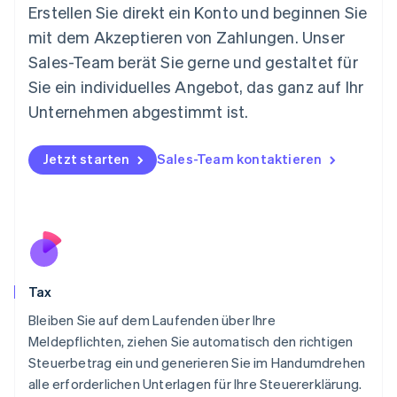
English
Erstellen Sie direkt ein Konto und beginnen Sie
Mexiko
mit dem Akzeptieren von Zahlungen. Unser
Español
English
Sales-Team berät Sie gerne und gestaltet für
Neuseeland
Sie ein individuelles Angebot, das ganz auf Ihr
English
Niederlande
Unternehmen abgestimmt ist.
Nederlands
English
Norwegen
English
Jetzt starten
Sales-Team kontaktieren
Österreich
Deutsch
English
Polen
English
Portugal
Português
English
Rumänien
Tax
English
Schweden
Bleiben Sie auf dem Laufenden über Ihre
Svenska
English
Meldepflichten, ziehen Sie automatisch den richtigen
Schweiz
Steuerbetrag ein und generieren Sie im Handumdrehen
Deutsch
Français
Italiano
English
alle erforderlichen Unterlagen für Ihre Steuererklärung.
Singapur