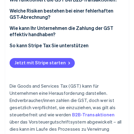
Steuerbefreite Unternehmen
Welche Risiken bestehen bei einer fehlerhaften
GST-Abrechnung?
Falsche Steuerkodierung
Wie kann Ihr Unternehmen die Zahlung der GST
effektiv handhaben?
Verspätete oder unvollständige Steuererklärung
Wählen Sie von Anfang an die richtigen
So kann Stripe Tax Sie unterstützen
Fehlende oder ungültige Rechnungen mit
Produktsteuerkennzeichen
Steuerausweis
Automatisieren Sie, wo das Volumen es rechtfertigt
Jetzt mit Stripe starten
Nichtregistrierung
Gleichen Sie Ihre GST-Konten monatlich ab
Nexus-Fehler bei gebietsfremden Unternehmen
Führen Sie die Unterlagen zeitnah
Die Goods and Services Tax (GST) kann für
Unternehmen eine Herausforderung darstellen.
Holen Sie sich Fachberatung für
Endverbraucher/innen zahlen die GST, doch wer ist
grenzüberschreitende Geschäfte
gesetzlich verpflichtet, sie einzuziehen, was gilt als
steuerbefreit und wie werden
B2B-Transaktionen
über das Vorsteuergutschriftsystem abgewickelt – all
dies kann im Laufe des Prozesses zu Verwirrung