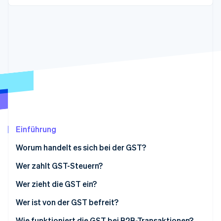
Betrugsprävention
Ecosystem
Atlas
Start-up-Gründung
Partner
Stripe App-Marktplatz
Climate
CO₂-Entnahme
Identity
Online-Identitätsprüfung
Einführung
Stripe-Sessions 2026
Erfahren Sie, wie Stripe Lösungen für die Wirts
Worum handelt es sich bei der GST?
Jetzt ansehen
Wer zahlt GST-Steuern?
Wer zieht die GST ein?
Wer ist von der GST befreit?
Steuerbefreite Lieferungen
Wie funktioniert die GST bei B2B-Transaktionen?