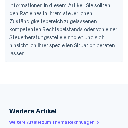
Informationen in diesem Artikel. Sie sollten
Nederlands
Français
Deutsch
English
Brasilien
den Rat eines in Ihrem steuerlichen
Português
English
Zuständigkeitsbereich zugelassenen
Bulgarien
English
kompetenten Rechtsbeistands oder von einer
Dänemark
Steuerberatungsstelle einholen und sich
English
Deutschland
hinsichtlich Ihrer speziellen Situation beraten
Deutsch
English
lassen.
Estland
English
Festlandchina
简体中文
English
Finnland
English
Svenska
Frankreich
Français
English
Gibraltar
English
Weitere Artikel
Griechenland
English
Weitere Artikel zum Thema Rechnungen
Indien