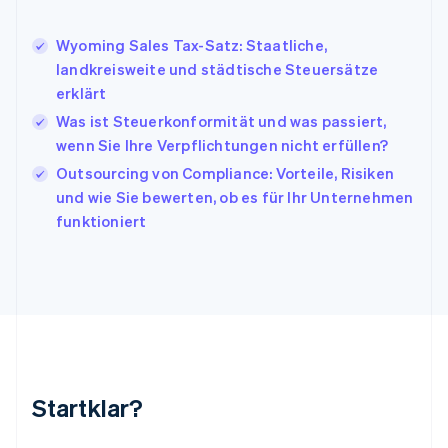
English
Irland
Wyoming Sales Tax-Satz: Staatliche,
English
landkreisweite und städtische Steuersätze
Italien
erklärt
Italiano
English
Japan
Was ist Steuerkonformität und was passiert,
日本語
English
wenn Sie Ihre Verpflichtungen nicht erfüllen?
Kanada
Outsourcing von Compliance: Vorteile, Risiken
English
Français
Kroatien
und wie Sie bewerten, ob es für Ihr Unternehmen
English
Italiano
funktioniert
Lettland
English
Liechtenstein
Deutsch
English
Litauen
English
Luxemburg
Français
Deutsch
English
Malaysia
Startklar?
English
简体中文
Malta