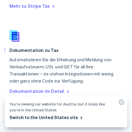
English
简体中文
Mehr zu Stripe Tax
Slowakei
English
Slowenien
English
Italiano
Sonderverwaltungsregion Hongkong,
China
English
简体中文
Dokumentation zu Tax
Spanien
Español
English
Automatisieren Sie die Erhebung und Meldung von
Thailand
Verkaufssteuern, USt. und GST für all Ihre
ไทย
English
Transaktionen – es stehen Integrationen mit wenig
Tschechische Republik
oder ganz ohne Code zur Verfügung.
English
Ungarn
Dokumentation im Detail
English
Vereinigte Arabische Emirate
You’re viewing our website for Austria, but it looks like
English
you’re in the United States.
Vereinigte Staaten
Switch to the United States site
English
Español
简体中文
Vereinigtes Königreich
English