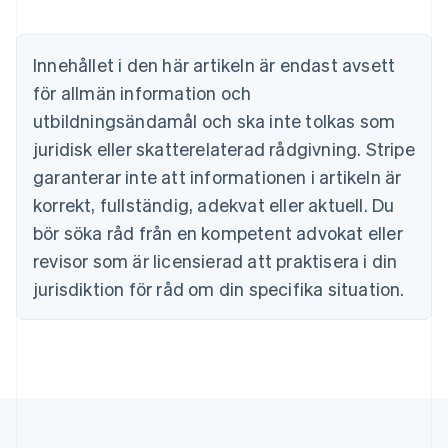
English
Belgien
Nederlands
Français
Deutsch
English
Brasilien
Innehållet i den här artikeln är endast avsett
Português
English
för allmän information och
Bulgarien
utbildningsändamål och ska inte tolkas som
English
Cypern
juridisk eller skatterelaterad rådgivning. Stripe
English
garanterar inte att informationen i artikeln är
Danmark
korrekt, fullständig, adekvat eller aktuell. Du
English
Estland
bör söka råd från en kompetent advokat eller
English
revisor som är licensierad att praktisera i din
Fastlandskina
简体中文
English
jurisdiktion för råd om din specifika situation.
Finland
English
Svenska
Frankrike
Français
English
Förenade Arabemiraten
English
Gibraltar
English