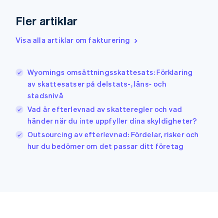
Grekland
Fler artiklar
English
Hongkong SAR, Kina
Visa alla artiklar om fakturering
English
简体中文
Indien
English
Irland
Wyomings omsättningsskattesats: Förklaring
English
av skattesatser på delstats-, läns- och
Italien
stadsnivå
Italiano
English
Japan
Vad är efterlevnad av skatteregler och vad
日本語
English
händer när du inte uppfyller dina skyldigheter?
Kanada
Outsourcing av efterlevnad: Fördelar, risker och
English
Français
hur du bedömer om det passar ditt företag
Kroatien
English
Italiano
Lettland
English
Liechtenstein
Deutsch
English
Litauen
English