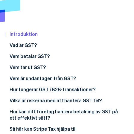
Identitetsverifiering online
Partner
Stripe App Marketplace
Introduktion
Stripe Sessions 2026
Se hur Stripe bygger den ekonomiska inf
Vad är GST?
Titta nu
Vem betalar GST?
Vem tar ut GST?
Vem är undantagen från GST?
Undantagna leveranser
Hur fungerar GST i B2B-transaktioner?
Undantagna enheter
Vilka är riskerna med att hantera GST fel?
Felaktig skattekodning
Hur kan ditt företag hantera betalning av GST på
ett effektivt sätt?
Sen eller ofullständig deklaration
Välj rätt produktskattekoder från dag ett
Så här kan Stripe Tax hjälpa till
Saknade eller ogiltiga skattefakturor