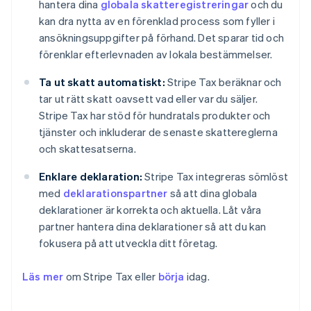
hantera dina
globala skatteregistreringar
och du
kan dra nytta av en förenklad process som fyller i
ansökningsuppgifter på förhand. Det sparar tid och
förenklar efterlevnaden av lokala bestämmelser.
Ta ut skatt automatiskt:
Stripe Tax beräknar och
tar ut rätt skatt oavsett vad eller var du säljer.
Stripe Tax har stöd för hundratals produkter och
tjänster och inkluderar de senaste skattereglerna
och skattesatserna.
Enklare deklaration:
Stripe Tax integreras sömlöst
med
deklarationspartner
så att dina globala
deklarationer är korrekta och aktuella. Låt våra
partner hantera dina deklarationer så att du kan
fokusera på att utveckla ditt företag.
Läs mer
om Stripe Tax eller
börja
idag.
Australien