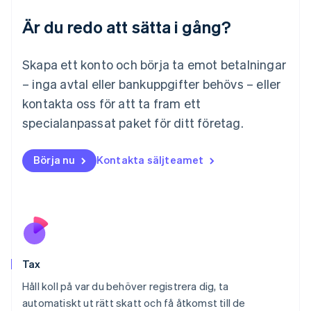
Luxemburg
Är du redo att sätta i gång?
Français
Deutsch
English
Malaysia
English
简体中文
Skapa ett konto och börja ta emot betalningar
Malta
– inga avtal eller bankuppgifter behövs – eller
English
Mexiko
kontakta oss för att ta fram ett
Español
English
specialanpassat paket för ditt företag.
Nederländerna
Nederlands
English
Norge
Börja nu
Kontakta säljteamet
English
Nya Zeeland
English
Polen
English
Portugal
Português
English
Tax
Rumänien
English
Håll koll på var du behöver registrera dig, ta
Schweiz
automatiskt ut rätt skatt och få åtkomst till de
Deutsch
Français
Italiano
English