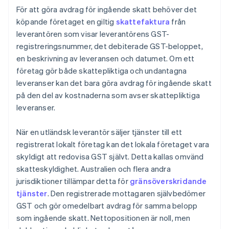
För att göra avdrag för ingående skatt behöver det
köpande företaget en giltig
skattefaktura
från
leverantören som visar leverantörens GST-
registreringsnummer, det debiterade GST-beloppet,
en beskrivning av leveransen och datumet. Om ett
företag gör både skattepliktiga och undantagna
leveranser kan det bara göra avdrag för ingående skatt
på den del av kostnaderna som avser skattepliktiga
leveranser.
När en utländsk leverantör säljer tjänster till ett
registrerat lokalt företag kan det lokala företaget vara
skyldigt att redovisa GST självt. Detta kallas omvänd
skatteskyldighet. Australien och flera andra
jurisdiktioner tillämpar detta för
gränsöverskridande
tjänster
. Den registrerade mottagaren självbedömer
GST och gör omedelbart avdrag för samma belopp
som ingående skatt. Nettopositionen är noll, men