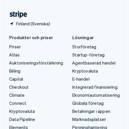
Österrike
Deutsch
English
Finland (Svenska)
Produkter och priser
Lösningar
Priser
Storföretag
Atlas
Startup-företag
Auktoriseringsförstärkning
Agentbaserad handel
Billing
Kryptovaluta
Capital
E-handel
Checkout
Integrerad finansiering
Climate
Ekonomiautomatisering
Connect
Globala företag
Kryptovaluta
Betalningar i appen
Data Pipeline
Marknadsplatser
Elements
Penninghantering