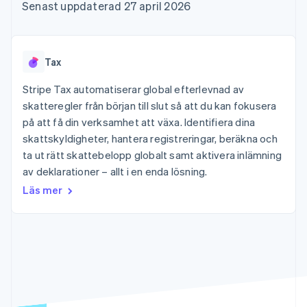
Godkännandeoptimeringar
Recognition
Företag
Senast uppdaterad 27 april 2026
Plattformar
Erbjud
Link
Automatiserad
SaaS
användningsbaserad
Accelererad kassaprocess
redovisning
Produktplan
fakturering
Financial Connections
Stripe Sigma
Sessions årliga
Utfärda stablecoin-
Länkade finanskontodata
Anpassade
konferens
stödda kort
Tax
rapporter
Karriärer
Tillhandahåll och
Efter bransch
Data Pipeline
Nyhetsrum
hantera tjänster med
Stripe Tax automatiserar global efterlevnad av
Datasynkronisering
Stripe Press
agenter
skatteregler från början till slut så att du kan fokusera
AI-företag
Kreatörsekonomi
på att få din verksamhet att växa. Identifiera dina
Spel
skattskyldigheter, hantera registreringar, beräkna och
Besöksnäring, resor
Kontakt
Mer
Resurser
ta ut rätt skattebelopp globalt samt aktivera inlämning
och fritid
Product roadmap
Försäkringsbolag
av deklarationer – allt i en enda lösning.
Kontakta säljteamet
Se vad som kommer härnäst
Media och
Appintegrationer
Bli partner
Läs mer
underhållning
Kodexempel
Radar
Ideella organisationer
Utvecklarblogg
Bedrägeribekämpning
Professionella tjänster
API-status
Offentlig sektor
Atlas
Detaljhandel
Bolagsbildning för startups
Climate
Koldioxidinfångning
Ecosystem
Identity