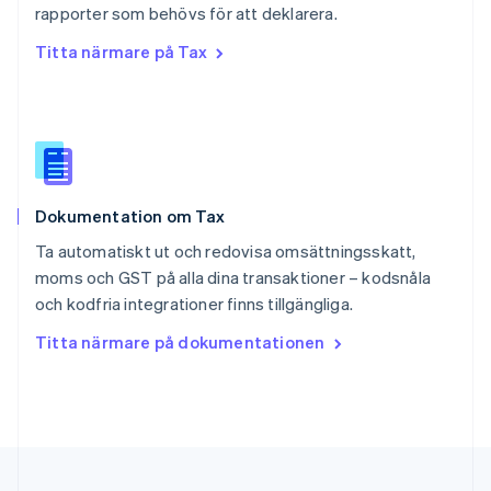
rapporter som behövs för att deklarera.
Singapore
English
简体中文
Titta närmare på Tax
Slovakien
English
Slovenien
English
Italiano
Spanien
Español
English
Storbritannien
Dokumentation om Tax
English
Sverige
Ta automatiskt ut och redovisa omsättningsskatt,
Svenska
English
moms och GST på alla dina transaktioner – kodsnåla
Thailand
och kodfria integrationer finns tillgängliga.
ไทย
English
Tjeckien
Titta närmare på dokumentationen
English
Tyskland
Deutsch
English
Ungern
English
USA
English
Español
简体中文