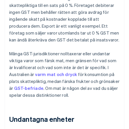
skattepliktiga till en sats på 0 %. Företaget debiterar
ingen GST men behåller rätten att göra avdrag för
ingående skatt på kostnader kopplade till att
producera dem. Export är ett vanligt exempel. Ett
företag som säljer varor utomlands tar ut 0 % GST men
kan ändå återkräva den GST det betalat på insatsvaror.
Många GST-jurisdiktioner nolltaxerar eller undantar
viktiga varor som färsk mat, men gränsen för vad som
är kvalificerat och vad som inte är det är specifik. I
Australien är
varm mat och dryck
för konsumtion på
plats skattepliktig, medan färska frukter och grönsaker
är
GST-befriade
. Om mat är någon del av vad du säljer
spelar dessa distinktioner roll.
Undantagna enheter