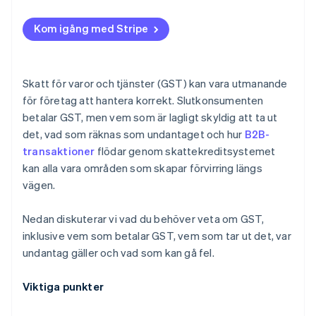
Automatisera när volymen motiverar det
Underregistrering
Kom igång med Stripe
Stäm av dina GST-konton månadsvis
Förbindelsefel för utländska aktörer
Dokumentera löpande
Skatt för varor och tjänster (GST) kan vara utmanande
Anlita specialistrådgivning för gränsöverskridande
för företag att hantera korrekt. Slutkonsumenten
verksamhet
betalar GST, men vem som är lagligt skyldig att ta ut
det, vad som räknas som undantaget och hur
B2B-
transaktioner
flödar genom skattekreditsystemet
kan alla vara områden som skapar förvirring längs
vägen.
Nedan diskuterar vi vad du behöver veta om GST,
inklusive vem som betalar GST, vem som tar ut det, var
undantag gäller och vad som kan gå fel.
Viktiga punkter