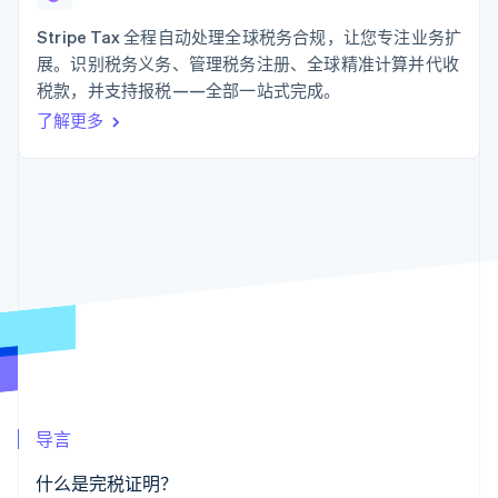
支付成功率优
Stripe Sigma
产品路线图
SaaS
化
自定义报告
Sessions 年度大会
Stripe Tax 全程自动处理全球税务合规，让您专注业务扩
Link
Data Pipeline
招聘
展。识别税务义务、管理税务注册、全球精准计算并代收
加速结账
数据同步
资讯中心
资源
税款，并支持报税——全部一站式完成。
Stripe Press
按行业
了解更多
应用集成
AI 企业
代码示例
更多
创作者经济
开发者博客
联系
Product roadmap
游戏
API 状态
了解未来规划
酒店、旅游与休闲
联系销售
保险
Radar
成为合作伙伴
媒体与娱乐
欺诈防范
非营利组织
Atlas
专业服务
初创企业注册
公共部门
零售
Climate
碳移除
生态系统
导言
合作伙伴
Stripe App Marketplace
什么是完税证明？
Stripe Sessions 2026