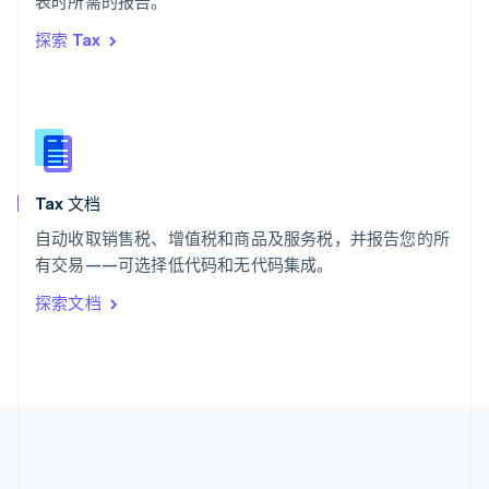
表时所需的报告。
希腊
探索 Tax
English
西班牙
Español
English
新加坡
English
简体中文
新西兰
English
Tax 文档
匈牙利
English
自动收取销售税、增值税和商品及服务税，并报告您的所
意大利
有交易——可选择低代码和无代码集成。
Italiano
English
印度
探索文档
English
英国
English
直布罗陀
English
中国内地
简体中文
English
中国香港特别行政区
English
简体中文