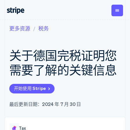
更多资源
税务
按企业阶段
文档
学习
支付
营收
资金管
平台
理
易市
大型企业
Stripe 文档
博客
Payments
Billing
初创企业
API 参考文档
客户案例
关于德国完税证明您
在线支付
经常性收入
Global
Conn
库与 SDK
指南
Payment links
Metronome
Payouts
Stripe Apps
按用量计费
平台
需要了解的关键信息
无代码支付
Subscriptions
向第三
按应用场景
Checkout
方打款
支持
预构建支付界
订阅管理
指南
智能体商务
面
Invoicing
加密货币
获取支持
一次性或定期
Elements
开始使用 Stripe
电子商务
接受线上付款
托管支持方案
灵活的 UI 组件
账单
嵌入式金融
实施预置结账流程
专业服务
Payment
Tax
财务自动化
构建平台或交易市场
最后更新日期：2024 年 7 月 30 日
methods
销售税和增值
全球化企业
管理订阅
接入 125+ 种支
税自动化
应用内支付
提供按用量计费
付方式
Revenue
交易市场
发行稳定币支持的支付卡
Authorization
Recognition
公司
资金管理
通过智能体配置和管理服
Boost
会计自动化
Tax
平台
务