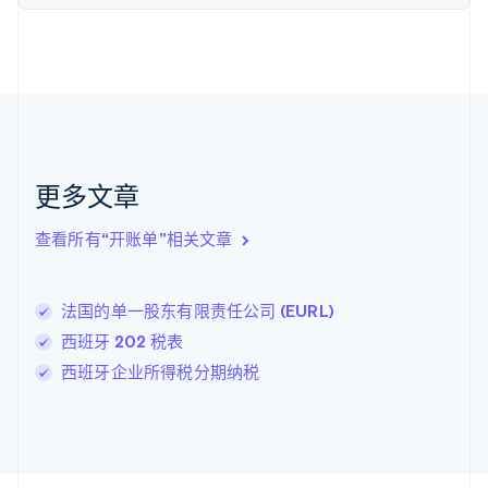
English
Svenska
荷兰
Nederlands
English
加拿大
English
Français
捷克
English
克罗地亚
English
Italiano
更多文章
拉脱维亚
English
查看所有“开账单”相关文章
立陶宛
English
列支敦士登
法国的单一股东有限责任公司 (EURL)
Deutsch
English
卢森堡
西班牙 202 税表
Français
Deutsch
English
西班牙企业所得税分期纳税
罗马尼亚
English
马尔他
English
马来西亚
English
简体中文