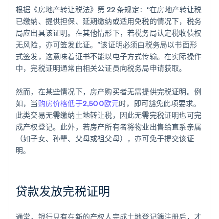
根据《房地产转让税法》第 22 条规定：“在房地产转让税
已缴纳、提供担保、延期缴纳或适用免税的情况下，税务
局应出具该证明。在其他情形下，若税务局认定税收债权
无风险，亦可签发此证。”该证明必须由税务局以书面形
式签发，这意味着证书不能以电子方式传输。在实际操作
中，完税证明通常由相关公证员向税务局申请获取。
然而，在某些情况下，房产购买者无需提供完税证明。例
如，当
购房价格低于2,500欧元
时，即可豁免此项要求。
此类交易无需缴纳土地转让税，因此无需完税证明也可完
成产权登记。此外，若房产所有者将物业出售给直系亲属
（如子女、孙辈、父母或祖父母），亦可免于提交该证
明。
贷款发放完税证明
通常，银行只有在新的产权人完成土地登记簿注册后，才