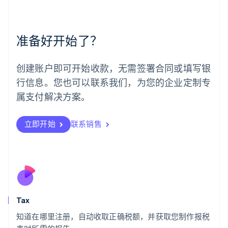
美国
English
Español
简体中文
墨西哥
准备好开始了？
Español
English
挪威
English
创建账户即可开始收款，无需签署合同或填写银
葡萄牙
行信息。您也可以联系我们，为您的企业定制专
Português
English
日本
属支付解决方案。
日本語
English
瑞典
立即开始
联系销售
Svenska
English
瑞士
Deutsch
Français
Italiano
English
塞浦路斯
English
斯洛伐克
English
斯洛文尼亚
Tax
English
Italiano
知道在哪里注册，自动收取正确税额，并获取您制作报税
泰国
ไทย
English