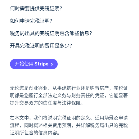
了解 Stripe 如何为 AI 构建经济基础设施。
何时需要提供完税证明？
立即观看
房产购买的完税证明
如何申请完税证明？
贷款发放完税证明
税务局出具的完税证明包含哪些信息？
企业注册完税证明
开具完税证明的费用是多少？
工程项目完税证明
开始使用 Stripe
用于新公司名称核准的完税证明
无论您是创业兴业、从事建筑行业还是购置房产，完税证
明都是您履行全部法定义务与财务责任的凭证，它能显著
提升交易双方的信任度与法律保障。
在本文中，我们将说明完税证明的定义、适用场景及申请
流程，同时概述相关费用预期，并详解税务局出具的完税
证明所包含的信息内容。