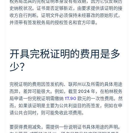
税务局出具的完税证明本身没有有效期，因为它仅反映历
史纳税状况。证书是否足够新近，由要求提供该证明的接
收方自行判断。证明文件必须保持未经篡改的原始形式，
并须带有签发税务局的授权签名和官方印章。
开具完税证明的费用是多
少？
完税证明的费用因签发机构、联邦州以及所需的具体用途
而异，差异可能很大。例如，截至 2024 年，在柏林税务
局申请一份完税证明需缴纳
17.90
欧元的一次性费用。然
而，如果该证明是主要为公共利益目的而签发，例如在申
请公共合同时，则可能免收此项费用。
阿联酋
English
要获得费用减免，需提供一份说明证书具体用途的声明。
爱尔兰