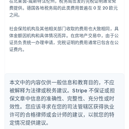
在北莱茵-威斯特法伦州，税务局签发的完税证明通常免
English
爱沙尼亚
费提供。德国各地税务局的此类费用普遍在 0 至 20 欧元
English
之间。
奥地利
Deutsch
English
社会保险机构及其他相关部门收取的费用也大致相同，具
澳大利亚
体金额因机构和具体情况而异。在房地产交易中，由于公
English
巴西
证员负责统一办理申请，完税证明的费用通常已包含在公
Português
English
证费内。
保加利亚
English
比利时
Nederlands
Français
Deutsch
English
波兰
本文中的内容仅供一般信息和教育目的，不应
English
丹麦
被解释为法律或税务建议。Stripe 不保证或担
English
保文章中信息的准确性、完整性、充分性或时
德国
效性。您应该寻求在您的司法管辖区获得执业
Deutsch
English
法国
许可的合格律师或会计师的建议，以就您的特
Français
English
定情况提供建议。
芬兰