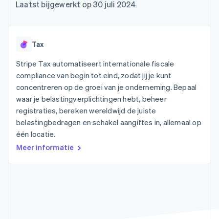
Toegang tot meer
Data Pipeline
Bedrijf
Laatst bijgewerkt op 30 juli 2024
Marktplaatsen
Gegevenssynchronisatie
dan 125
Geldbeheer
Facturatie naar gebruik
Terminal
Productroadmap
Platforms
bieden
Fysieke betalingen
Jaarlijks congres
SaaS
Betaalkaarten uitgeven
Authorization
Sessions
die door stablecoins
Tax
Boost
Vacatures
worden gedekt
Optimaliseer de
Stripe Newsroom
Diensten voorzien en
Stripe Tax automatiseert internationale fiscale
acceptatie
Stripe Press
beheren met agents
Per branche
compliance van begin tot eind, zodat jij je kunt
Link
Versneld afrekenen
concentreren op de groei van je onderneming. Bepaal
Financial
AI-bedrijven
waar je belastingverplichtingen hebt, beheer
Connections
Creator economy
Contact
Bronnen
registraties, bereken wereldwijd de juiste
Data gekoppelde
Gaming
rekeningen
Horeca, reizen en vrije
belastingbedragen en schakel aangiftes in, allemaal op
Neem contact op
tijd
App-integraties
Partner worden
één locatie.
Verzekering
Voorbeelden van code
Media en entertainment
Developerblog
Meer informatie
API-status
Meer
Non-profitorganisaties
Product roadmap
Ontdek wat er in het verschiet ligt
Professionele
dienstverlening
Radar
Publieke sector
Fraudepreventie
Detailhandel
Atlas