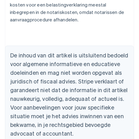
kosten voor een belastingverklaring meestal
inbegrepen in de notariskosten, omdat notarissen de
aanvraagprocedure afhandelen.
Australië
English
De inhoud van dit artikel is uitsluitend bedoeld
België
voor algemene informatieve en educatieve
Nederlands
Français
Deutsch
English
Brazilië
doeleinden en mag niet worden opgevat als
Português
English
juridisch of fiscaal advies. Stripe verklaart of
Bulgarije
garandeert niet dat de informatie in dit artikel
English
Canada
nauwkeurig, volledig, adequaat of actueel is.
English
Français
Voor aanbevelingen voor jouw specifieke
Cyprus
situatie moet je het advies inwinnen van een
English
Denemarken
bekwame, in je rechtsgebied bevoegde
English
advocaat of accountant.
Duitsland