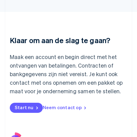
日本語
English
Kroatië
English
Italiano
Letland
English
Liechtenstein
Deutsch
English
Klaar om aan de slag te gaan?
Litouwen
English
Luxemburg
Maak een account en begin direct met het
Français
Deutsch
English
ontvangen van betalingen. Contracten of
Maleisië
bankgegevens zijn niet vereist. Je kunt ook
English
简体中文
contact met ons opnemen om een pakket op
Malta
English
maat voor je onderneming samen te stellen.
Mexico
Español
English
Nederland
Start nu
Neem contact op
Nederlands
English
Nieuw-Zeeland
English
Noorwegen