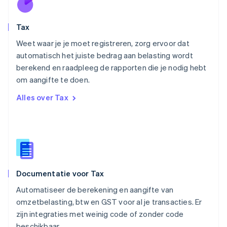
English
Oostenrijk
Deutsch
English
Tax
Polen
English
Weet waar je je moet registreren, zorg ervoor dat
Portugal
automatisch het juiste bedrag aan belasting wordt
Português
English
berekend en raadpleeg de rapporten die je nodig hebt
Roemenië
om aangifte te doen.
English
Singapore
Alles over Tax
English
简体中文
Slovenië
English
Italiano
Slowakije
English
Spanje
Español
English
Documentatie voor Tax
Thailand
ไทย
English
Automatiseer de berekening en aangifte van
Tsjechië
omzetbelasting, btw en GST voor al je transacties. Er
English
zijn integraties met weinig code of zonder code
Vasteland van China
beschikbaar.