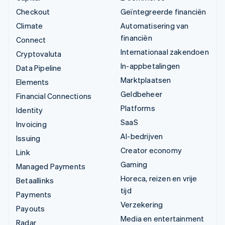
Checkout
Geïntegreerde financiën
Climate
Automatisering van
financiën
Connect
Internationaal zakendoen
Cryptovaluta
In-appbetalingen
Data Pipeline
Marktplaatsen
Elements
Geldbeheer
Financial Connections
Platforms
Identity
SaaS
Invoicing
AI-bedrijven
Issuing
Creator economy
Link
Gaming
Managed Payments
Horeca, reizen en vrije
Betaallinks
tijd
Payments
Verzekering
Payouts
Media en entertainment
Radar