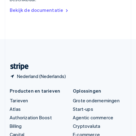
简体中文
English
Verenigd Koninkrijk
Bekijk de documentatie
English
Verenigde Arabische Emiraten
English
Verenigde Staten
English
Español
简体中文
Zweden
Svenska
English
Zwitserland
Deutsch
Français
Italiano
English
Nederland (Nederlands)
Producten en tarieven
Oplossingen
Tarieven
Grote ondernemingen
Atlas
Start-ups
Authorization Boost
Agentic commerce
Billing
Cryptovaluta
Capital
E-commerce