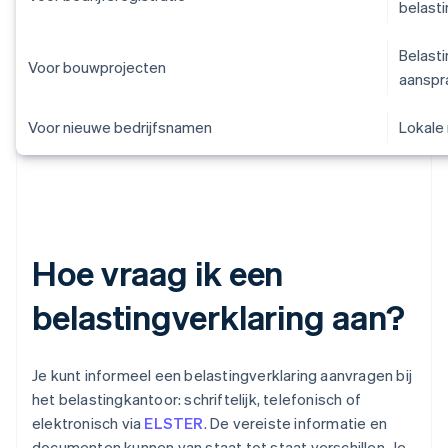
belast
Belast
Voor bouwprojecten
aanspr
Voor nieuwe bedrijfsnamen
Lokale
Hoe vraag ik een
belastingverklaring aan?
Je kunt informeel een belastingverklaring aanvragen bij
het belastingkantoor: schriftelijk, telefonisch of
elektronisch via
ELSTER
. De vereiste informatie en
documenten kunnen van staat tot staat verschillen. Je