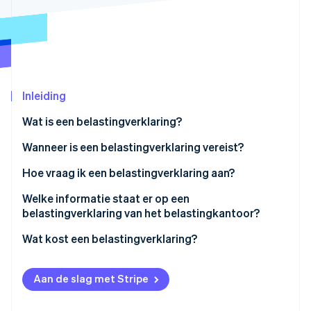
Oprichting van een start-up
Climate
Ecosysteem
CO₂-verwijdering
Partners
Identity
Stripe App Marketplace
Online identiteitsverificatie
Inleiding
Wat is een belastingverklaring?
Wanneer is een belastingverklaring vereist?
Stripe Sessions 2026
Belastingverklaring voor de aankoop van onroerend
Hoe vraag ik een belastingverklaring aan?
Ontdek hoe Stripe de economische infrastructuu
goed
Nu bekijken
Welke informatie staat er op een
Goedkeuringscertificaten voor uitbetaling van
belastingverklaring van het belastingkantoor?
leningen
Wat kost een belastingverklaring?
Goedkeuringscertificaten voor bedrijfsregistratie
Goedkeuringscertificaten voor bouwprojecten
Aan de slag met Stripe
Goedkeuringscertificaat voor nieuwe