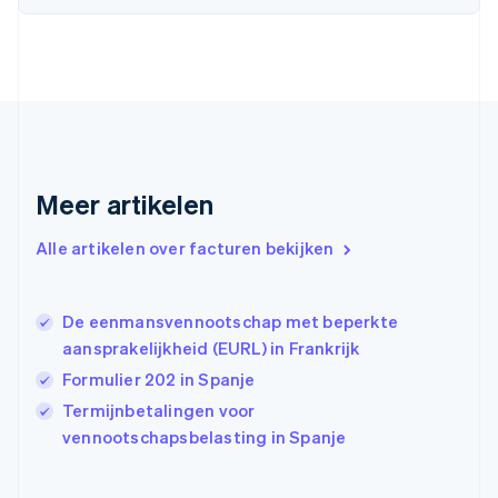
Deutsch
English
Estland
English
Finland
English
Svenska
Frankrijk
Français
English
Gibraltar
English
Meer artikelen
Griekenland
English
Alle artikelen over facturen bekijken
Hongarije
English
Hongkong SAR, China
De eenmansvennootschap met beperkte
English
简体中文
Ierland
aansprakelijkheid (EURL) in Frankrijk
English
Formulier 202 in Spanje
India
Termijnbetalingen voor
English
Italië
vennootschapsbelasting in Spanje
Italiano
English
Japan