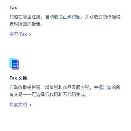
斯洛文尼亚
Tax
English
Italiano
知道在哪里注册，自动收取正确税额，并获取您制作报税
泰国
ไทย
English
表时所需的报告。
希腊
探索 Tax
English
西班牙
Español
English
新加坡
English
简体中文
新西兰
English
Tax 文档
匈牙利
English
自动收取销售税、增值税和商品及服务税，并报告您的所
意大利
有交易——可选择低代码和无代码集成。
Italiano
English
印度
探索文档
English
英国
English
直布罗陀
English