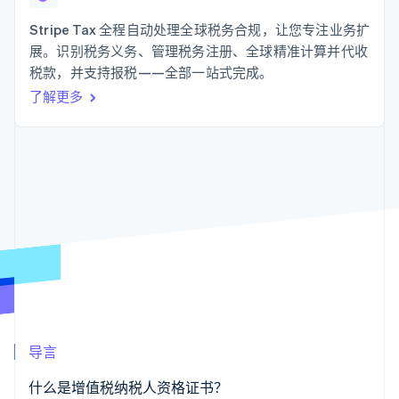
支付成功率优
Stripe Sigma
产品路线图
SaaS
化
自定义报告
Sessions 年度大会
Stripe Tax 全程自动处理全球税务合规，让您专注业务扩
Link
Data Pipeline
招聘
展。识别税务义务、管理税务注册、全球精准计算并代收
加速结账
数据同步
资讯中心
资源
税款，并支持报税——全部一站式完成。
Stripe Press
按行业
了解更多
应用集成
AI 企业
代码示例
更多
创作者经济
开发者博客
联系
Product roadmap
游戏
API 状态
了解未来规划
酒店、旅游与休闲
联系销售
保险
Radar
成为合作伙伴
媒体与娱乐
欺诈防范
非营利组织
Atlas
专业服务
初创企业注册
公共部门
零售
Climate
碳移除
生态系统
导言
合作伙伴
Stripe App Marketplace
什么是增值税纳税人资格证书？
Stripe Sessions 2026