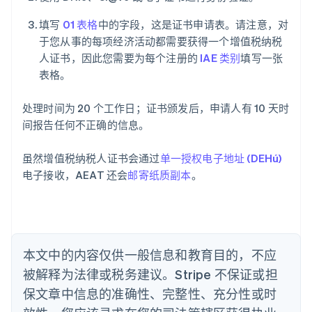
阿联酋
填写
01 表格
中的字段，这是证书申请表。请注意，对
English
于您从事的每项经济活动都需要获得一个增值税纳税
爱尔兰
人证书，因此您需要为每个注册的
IAE 类别
填写一张
English
爱沙尼亚
表格。
English
奥地利
处理时间为 20 个工作日；证书颁发后，申请人有 10 天时
Deutsch
English
间报告任何不正确的信息。
澳大利亚
English
巴西
虽然增值税纳税人证书会通过
单一授权电子地址 (DEHú)
Português
English
电子接收，AEAT 还会
邮寄纸质副本
。
保加利亚
English
比利时
Nederlands
Français
Deutsch
English
波兰
本文中的内容仅供一般信息和教育目的，不应
English
丹麦
被解释为法律或税务建议。Stripe 不保证或担
English
保文章中信息的准确性、完整性、充分性或时
德国
Deutsch
English