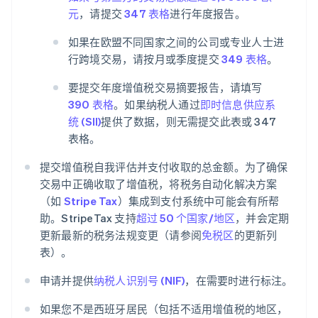
元
，请提交
347 表格
进行年度报告。
如果在欧盟不同国家之间的公司或专业人士进
行跨境交易，请按月或季度提交
349 表格
。
要提交年度增值税交易摘要报告，请填写
390 表格
。如果纳税人通过
即时信息供应系
统 (SII)
提供了数据，则无需提交此表或 347
表格。
提交增值税自我评估并支付收取的总金额。为了确保
交易中正确收取了增值税，将税务自动化解决方案
（如
Stripe Tax
）集成到支付系统中可能会有所帮
助。StripeTax 支持
超过 50 个国家/地区
，并会定期
更新最新的税务法规变更（请参阅
免税区
的更新列
表）。
申请并提供
纳税人识别号 (NIF)
，在需要时进行标注。
如果您不是西班牙居民（包括不适用增值税的地区，