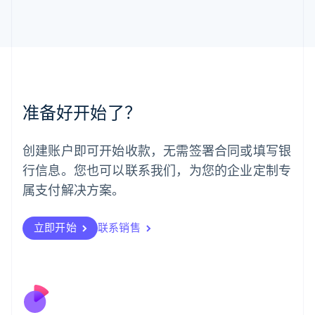
马尔他
English
马来西亚
English
简体中文
美国
English
Español
简体中文
墨西哥
准备好开始了？
Español
English
挪威
English
创建账户即可开始收款，无需签署合同或填写银
葡萄牙
行信息。您也可以联系我们，为您的企业定制专
Português
English
日本
属支付解决方案。
日本語
English
瑞典
立即开始
联系销售
Svenska
English
瑞士
Deutsch
Français
Italiano
English
塞浦路斯
English
斯洛伐克
English