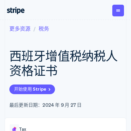
更多资源
税务
按企业阶段
文档
学习
支付
营收
资金管
平台
理
易市
大型企业
Stripe 文档
博客
Payments
Billing
初创企业
API 参考文档
客户案例
西班牙增值税纳税人
在线支付
经常性收入
Global
Conn
库与 SDK
指南
Payment links
Metronome
Payouts
Stripe Apps
按用量计费
平台
资格证书
无代码支付
Subscriptions
向第三
按应用场景
Checkout
方打款
支持
预构建支付界
订阅管理
指南
智能体商务
面
Invoicing
加密货币
获取支持
一次性或定期
Elements
开始使用 Stripe
电子商务
接受线上付款
托管支持方案
灵活的 UI 组件
账单
嵌入式金融
实施预置结账流程
专业服务
Payment
Tax
财务自动化
构建平台或交易市场
最后更新日期：2024 年 9 月 27 日
methods
销售税和增值
全球化企业
管理订阅
接入 125+ 种支
税自动化
应用内支付
提供按用量计费
付方式
Revenue
交易市场
发行稳定币支持的支付卡
Authorization
Recognition
公司
资金管理
通过智能体配置和管理服
Boost
会计自动化
Tax
平台
务