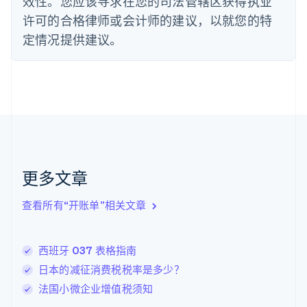
效性。您应该寻求在您的司法管辖区获得执业
法国
许可的合格律师或会计师的建议，以就您的特
Français
English
定情况提供建议。
芬兰
English
Svenska
荷兰
Nederlands
English
加拿大
English
Français
捷克
English
克罗地亚
English
Italiano
更多文章
拉脱维亚
English
查看所有“开账单”相关文章
立陶宛
English
列支敦士登
西班牙 037 表格指南
Deutsch
English
卢森堡
日本的减征消费税税率是多少？
Français
Deutsch
English
法国小微企业增值税须知
罗马尼亚
English