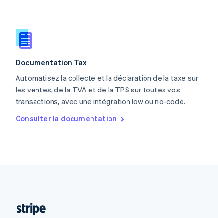
Português
English
R.A.S. de Hong Kong, Chine
English
简体中文
République tchèque
English
Roumanie
Documentation Tax
English
Royaume-Uni
Automatisez la collecte et la déclaration de la taxe sur
English
les ventes, de la TVA et de la TPS sur toutes vos
Singapour
transactions, avec une intégration low ou no-code.
English
简体中文
Slovaquie
Consulter la documentation
English
Slovénie
English
Italiano
Suède
Svenska
English
Suisse
Deutsch
Français
Italiano
English
Thaïlande
ไทย
English