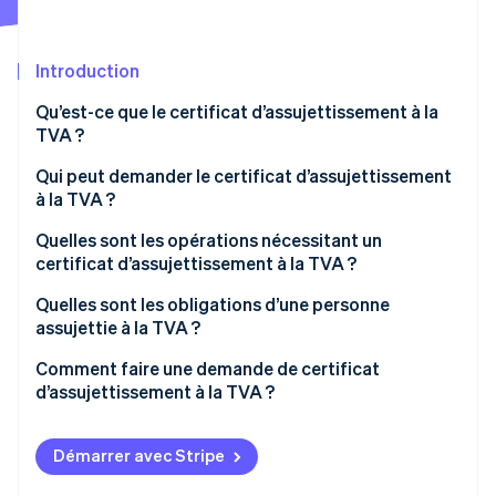
Découvrez les prochaines évolutions
Commerce en ligne
Radar
Prévention de la fraude
Introduction
Écosystème
Atlas
Qu’est-ce que le certificat d’assujettissement à la
Constitution de start-up
TVA ?
Partenaires
Climate
Stripe App Marketplace
Qui peut demander le certificat d’assujettissement
Élimination du carbone
à la TVA ?
Identity
Vérification de l'identité
Quelles sont les opérations nécessitant un
certificat d’assujettissement à la TVA ?
Quelles sont les obligations d’une personne
assujettie à la TVA ?
Stripe Sessions 2026
Comment faire une demande de certificat
Découvrez comment Stripe construit l’infrastructure écono
d’assujettissement à la TVA ?
Regarder la vidéo
Démarrer avec Stripe