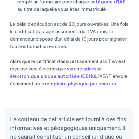
remplir un formulaire pour chaque
catégorie d’IAE
au titre de laquelle vous êtes immatriculé.
Le délai d’exécution est de 20 jours ouvrables. Une fois
le certificat d’assujettissement à la TVA émis, le
demandeur dispose d’un délai de 10 jours pour signaler
toute information erronée.
Alors que le certificat d’assujettissement à la TVA est
reçu par voie électronique via une
adresse
électronique unique autorisée (DEHú)
, l’AEAT envoie
également
un exemplaire physique par courrier
.
Allemagne
Le contenu de cet article est fourni à des fins
Deutsch
English
Australie
informatives et pédagogiques uniquement. Il
English
ne saurait constituer un conseil juridique ou
Autriche