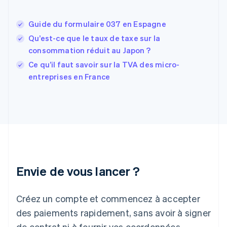
English
États-Unis
Guide du formulaire 037 en Espagne
English
Español
简体中文
Finlande
Qu’est-ce que le taux de taxe sur la
English
Svenska
consommation réduit au Japon ?
France
Ce qu’il faut savoir sur la TVA des micro-
Français
English
entreprises en France
Gibraltar
English
Grèce
English
Hongrie
English
Inde
English
Irlande
Envie de vous lancer ?
English
Italie
Italiano
English
Créez un compte et commencez à accepter
Japon
日本語
English
des paiements rapidement, sans avoir à signer
Lettonie
de contrat ni à fournir vos coordonnées