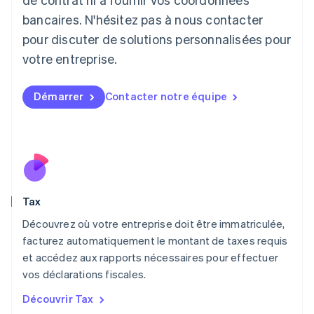
English
bancaires. N'hésitez pas à nous contacter
Liechtenstein
pour discuter de solutions personnalisées pour
Deutsch
English
Lituanie
votre entreprise.
English
Luxembourg
Français
Deutsch
English
Démarrer
Contacter notre équipe
Malaisie
English
简体中文
Malte
English
Mexique
Español
English
Norvège
Tax
English
Nouvelle-Zélande
Découvrez où votre entreprise doit être immatriculée,
English
facturez automatiquement le montant de taxes requis
Pays-Bas
et accédez aux rapports nécessaires pour effectuer
Nederlands
English
vos déclarations fiscales.
Pologne
English
Découvrir Tax
Portugal