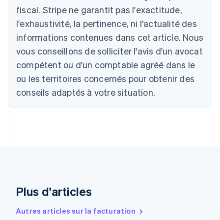
Deutsch
English
fiscal. Stripe ne garantit pas l'exactitude,
Belgique
l'exhaustivité, la pertinence, ni l'actualité des
Nederlands
Français
Deutsch
English
Brésil
informations contenues dans cet article. Nous
Português
English
vous conseillons de solliciter l'avis d'un avocat
Bulgarie
compétent ou d'un comptable agréé dans le
English
Canada
ou les territoires concernés pour obtenir des
English
Français
conseils adaptés à votre situation.
Chine continentale
简体中文
English
Chypre
English
Croatie
English
Italiano
Danemark
English
Émirats arabes unis
English
Plus d'articles
Espagne
Español
English
Autres articles sur la facturation
Estonie