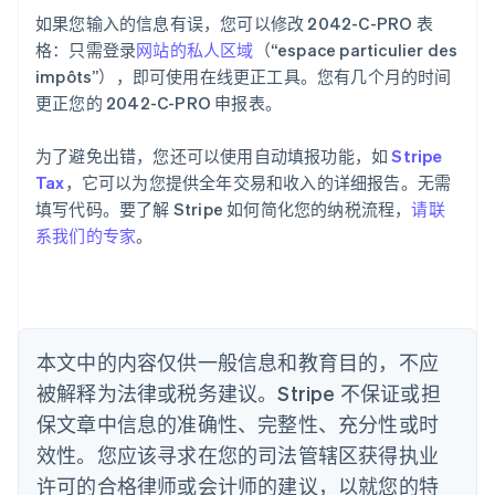
English
如果您输入的信息有误，您可以修改 2042-C-PRO 表
爱尔兰
格：只需登录
网站的私人区域
（“espace particulier des
English
爱沙尼亚
impôts”），即可使用在线更正工具。您有几个月的时间
English
更正您的 2042-C-PRO 申报表。
奥地利
Deutsch
English
为了避免出错，您还可以使用自动填报功能，如
Stripe
澳大利亚
Tax
，它可以为您提供全年交易和收入的详细报告。无需
English
巴西
填写代码。要了解 Stripe 如何简化您的纳税流程，
请联
Português
English
系我们的专家
。
保加利亚
English
比利时
Nederlands
Français
Deutsch
English
波兰
本文中的内容仅供一般信息和教育目的，不应
English
丹麦
被解释为法律或税务建议。Stripe 不保证或担
English
保文章中信息的准确性、完整性、充分性或时
德国
效性。您应该寻求在您的司法管辖区获得执业
Deutsch
English
法国
许可的合格律师或会计师的建议，以就您的特