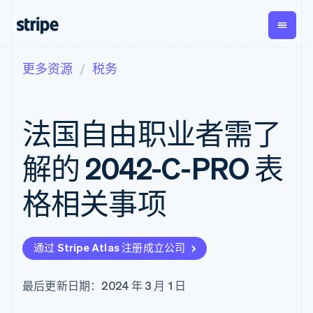
更多资源
税务
按企业阶段
文档
学习
支付
营收
资金管
平台
理
易市
大型企业
Stripe 文档
博客
Payments
Billing
初创企业
API 参考文档
客户案例
法国自由职业者需了
在线支付
经常性收入
Global
Conn
库与 SDK
指南
Payment links
Metronome
Payouts
Stripe Apps
按用量计费
平台
解的 2042-C-PRO 表
无代码支付
Subscriptions
向第三
按应用场景
Checkout
方打款
支持
预构建支付界
订阅管理
格相关事项
指南
智能体商务
面
Invoicing
加密货币
获取支持
一次性或定期
Elements
电子商务
接受线上付款
托管支持方案
灵活的 UI 组件
账单
嵌入式金融
实施预置结账流程
专业服务
Payment
Tax
通过 Stripe Atlas 注册成立公司
财务自动化
构建平台或交易市场
methods
销售税和增值
全球化企业
管理订阅
接入 125+ 种支
税自动化
应用内支付
提供按用量计费
付方式
Revenue
最后更新日期：2024 年 3 月 1 日
交易市场
发行稳定币支持的支付卡
Authorization
Recognition
公司
资金管理
通过智能体配置和管理服
Boost
会计自动化
平台
务