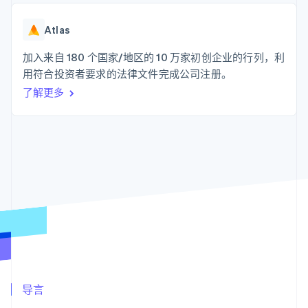
支付成功率优
Stripe Sigma
产品路线图
SaaS
化
自定义报告
Sessions 年度大会
Link
Data Pipeline
Atlas
招聘
加速结账
数据同步
资讯中心
资源
加入来自 180 个国家/地区的 10 万家初创企业的行列，利
Stripe Press
按行业
用符合投资者要求的法律文件完成公司注册。
应用集成
了解更多
AI 企业
代码示例
更多
创作者经济
开发者博客
联系
Product roadmap
游戏
API 状态
了解未来规划
酒店、旅游与休闲
联系销售
保险
Radar
成为合作伙伴
媒体与娱乐
欺诈防范
非营利组织
Atlas
专业服务
初创企业注册
公共部门
零售
Climate
碳移除
生态系统
合作伙伴
导言
Stripe App Marketplace
Stripe Sessions 2026