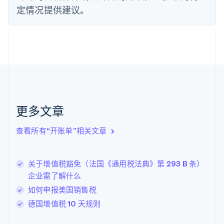
Français
English
定情况提供建议。
芬兰
English
Svenska
荷兰
Nederlands
English
加拿大
English
Français
捷克
English
克罗地亚
English
Italiano
更多文章
拉脱维亚
English
查看所有“开账单”相关文章
立陶宛
English
列支敦士登
关于增值税豁免（法国《通用税法典》第 293 B 条）
Deutsch
English
卢森堡
企业需了解什么
Français
Deutsch
English
如何申报美国销售税
罗马尼亚
德国增值税 10 天规则
English
马尔他