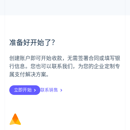
English
马来西亚
English
简体中文
美国
English
Español
简体中文
墨西哥
Español
English
准备好开始了？
挪威
English
葡萄牙
创建账户即可开始收款，无需签署合同或填写银
Português
English
行信息。您也可以联系我们，为您的企业定制专
日本
日本語
English
属支付解决方案。
瑞典
Svenska
English
瑞士
立即开始
联系销售
Deutsch
Français
Italiano
English
塞浦路斯
English
斯洛伐克
English
斯洛文尼亚