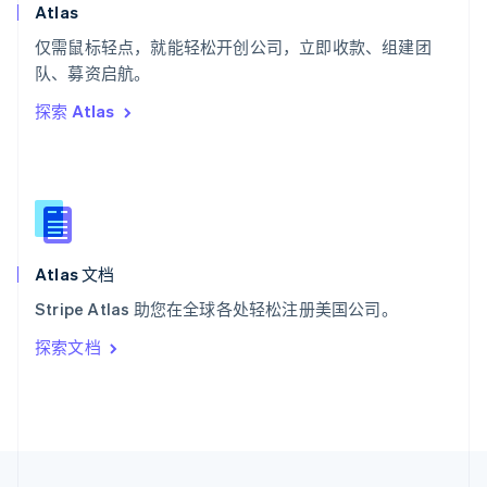
English
Italiano
Atlas
泰国
ไทย
English
仅需鼠标轻点，就能轻松开创公司，立即收款、组建团
希腊
队、募资启航。
English
探索 Atlas
西班牙
Español
English
新加坡
English
简体中文
新西兰
English
匈牙利
English
Atlas 文档
意大利
Stripe Atlas 助您在全球各处轻松注册美国公司。
Italiano
English
印度
探索文档
English
英国
English
直布罗陀
English
中国内地