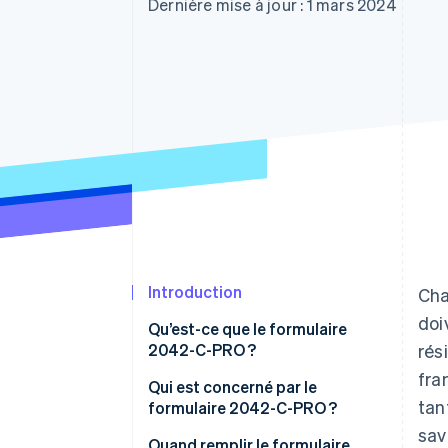
Authorization Boost
Dernière mise à jour : 1 mars 2024
Acceptation optimisée
Link
Paiements accélérés
Financial Connections
Comptes financiers associés
Introduction
Cha
doi
Qu’est-ce que le formulaire
2042-C-PRO ?
rés
fra
Qui est concerné par le
tan
formulaire 2042-C-PRO ?
sav
Quand remplir le formulaire