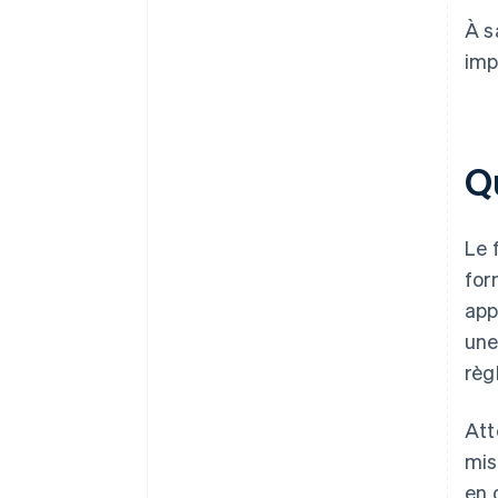
À s
imp
Q
Le 
for
app
une
règ
Att
mis
en 