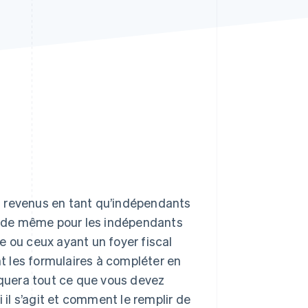
Stripe Sessions 2026
Découvrez comment
Stripe construit
l’infrastructure
économique de l’IA.
Regarder la vidéo
s revenus en tant qu’indépendants
va de même pour les indépendants
e ou ceux ayant un foyer fiscal
 les formulaires à compléter en
liquera tout ce que vous devez
 il s’agit et comment le remplir de