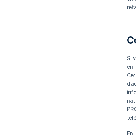
ret
C
Si 
en 
Cer
d’a
inf
nat
PRO
tél
En 