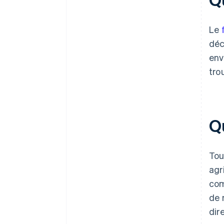
Le
déc
env
tro
Q
Tou
agr
com
de 
dir