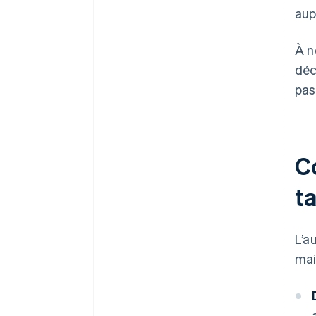
aup
À n
déc
pas
C
t
L’a
mai