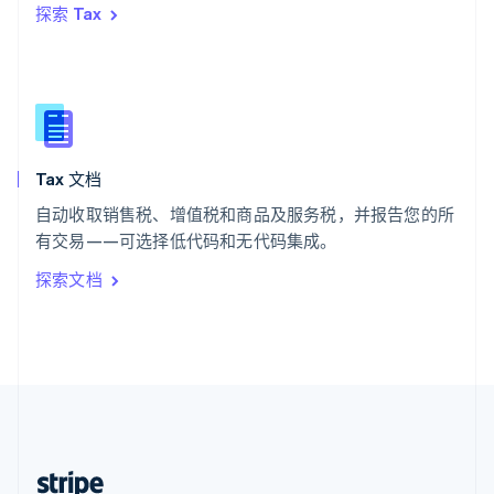
探索 Tax
English
西班牙
Español
English
新加坡
English
简体中文
新西兰
English
Tax 文档
匈牙利
English
自动收取销售税、增值税和商品及服务税，并报告您的所
意大利
有交易——可选择低代码和无代码集成。
Italiano
English
印度
探索文档
English
英国
English
直布罗陀
English
中国内地
简体中文
English
中国香港特别行政区
English
简体中文