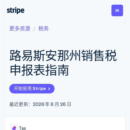
更多资源
税务
按企业阶段
文档
学习
支付
营收
资金管
平台
理
易市
大型企业
Stripe 文档
博客
Payments
Billing
初创企业
API 参考文档
客户案例
路易斯安那州销售税
在线支付
经常性收入
Global
Conn
库与 SDK
指南
Payment links
Metronome
Payouts
Stripe Apps
按用量计费
平台
申报表指南
无代码支付
Subscriptions
向第三
按应用场景
Checkout
方打款
支持
预构建支付界
订阅管理
指南
智能体商务
面
Invoicing
加密货币
获取支持
一次性或定期
Elements
开始使用 Stripe
电子商务
接受线上付款
托管支持方案
灵活的 UI 组件
账单
嵌入式金融
实施预置结账流程
专业服务
支付方式
Tax
财务自动化
构建平台或交易市场
最近更新：2026 年 6 月 26 日
支持 125 种以
销售税和增值
全球化企业
管理订阅
上
税自动化
应用内支付
提供按用量计费
Authorization
Revenue
交易市场
发行稳定币支持的支付卡
Boost
Recognition
公司
资金管理
通过智能体配置和管理服
支付成功率优
会计自动化
Tax
平台
务