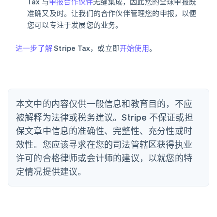
爱沙尼亚
Tax 与
申报合作伙伴
无缝集成，因此您的全球申报既
English
准确又及时。让我们的合作伙伴管理您的申报，以便
奥地利
您可以专注于发展您的业务。
Deutsch
English
澳大利亚
进一步了解
Stripe Tax，或立即
开始使用
。
English
巴西
Português
English
保加利亚
English
比利时
本文中的内容仅供一般信息和教育目的，不应
Nederlands
Français
Deutsch
English
被解释为法律或税务建议。Stripe 不保证或担
波兰
English
保文章中信息的准确性、完整性、充分性或时
丹麦
效性。您应该寻求在您的司法管辖区获得执业
English
德国
许可的合格律师或会计师的建议，以就您的特
Deutsch
English
定情况提供建议。
法国
Français
English
芬兰
English
Svenska