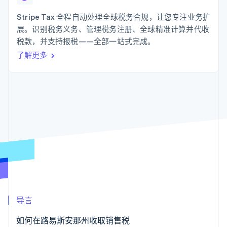
化
Stripe Sigma
产品路线图
SaaS
自定义报告
Link
Sessions 年度大会
Stripe Tax 全程自动处理全球税务合规，让您专注业务扩
加速结账
Data Pipeline
招聘
展。识别税务义务、管理税务注册、全球精准计算并代收
数据同步
资讯中心
资源
税款，并支持报税——全部一站式完成。
Stripe Press
按行业
了解更多
应用集成
AI 企业
代码示例
更多
创作者经济
开发者博客
联系
Product roadmap
游戏
API 状态
了解未来规划
酒店、旅游与休闲
联系销售
保险
Radar
成为合作伙伴
媒体与娱乐
欺诈防范
非营利组织
Atlas
专业服务
初创企业注册
公共部门
零售
Climate
碳移除
生态系统
导言
合作伙伴
Stripe App Marketplace
如何在路易斯安那州收取销售税
Stripe Sessions 2026