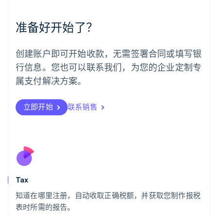
美国
English
Español
简体中文
墨西哥
准备好开始了？
Español
English
挪威
English
创建账户即可开始收款，无需签署合同或填写银
葡萄牙
行信息。您也可以联系我们，为您的企业定制专
Português
English
日本
属支付解决方案。
日本語
English
瑞典
立即开始
联系销售
Svenska
English
瑞士
Deutsch
Français
Italiano
English
塞浦路斯
English
斯洛伐克
English
斯洛文尼亚
Tax
English
Italiano
知道在哪里注册，自动收取正确税额，并获取您制作报税
泰国
ไทย
English
表时所需的报告。
希腊