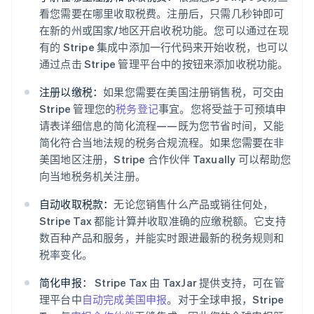
看您需要在哪里收取税费。注册后，只需几秒钟即可
在新的州或国家/地区开启收税功能。您可以通过在现
有的 Stripe 集成中添加一行代码来开始收税，也可以
通过点击 Stripe 管理平台中的按钮来添加收税功能。
注册以缴税：
如果您需要在美国注册销售税，可交由
Stripe 管理您的
税务登记
事宜。您将受益于可预填申
请表详细信息的简化流程——既为您节省时间，又能
简化符合当地法规的税务合规流程。如果您需要在非
美国地区注册，Stripe 合作伙伴 Taxually 可以帮助您
向当地税务机关注册。
自动收取税款：
无论您销售什么产品或销往何处，
Stripe Tax 都能计算并收取准确的应缴税额。它支持
数百种产品和服务，并能实时跟进最新的税务规则和
税率变化。
阿联酋
English
简化申报：
Stripe Tax 由 TaxJar 提供支持，可在管
爱尔兰
理平台中
自动完成美国申报
。对于全球申报，Stripe
English