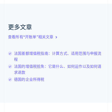
荷兰
Nederlands
English
加拿大
English
Français
捷克
更多文章
English
克罗地亚
English
Italiano
查看所有“开账单”相关文章
拉脱维亚
English
立陶宛
法国差额增值税指南：计算方式、适用范围与申报流
English
程
列支敦士登
Deutsch
English
法国的增值税抵免：它是什么、如何运作以及如何请
卢森堡
求退款
Français
Deutsch
English
德国的企业所得税
罗马尼亚
English
马尔他
English
马来西亚
English
简体中文