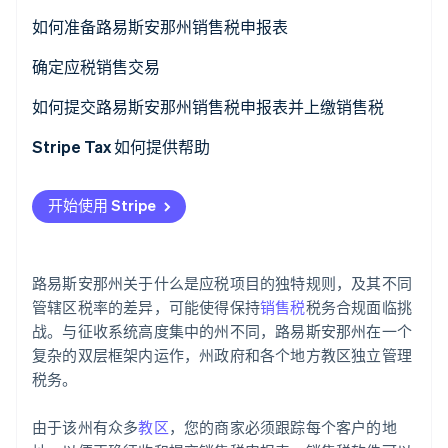
了解 Stripe 如何为 AI 构建经济基础设施。
如何准备路易斯安那州销售税申报表
立即观看
确定应税销售交易
如何处理路易斯安那州的销售税豁免
如何提交路易斯安那州销售税申报表并上缴销售税
其他注意事项
Stripe Tax 如何提供帮助
开始使用 Stripe
路易斯安那州关于什么是应税项目的独特规则，及其不同
管辖区税率的差异，可能使得保持
销售税
税务合规面临挑
战。与征收系统高度集中的州不同，路易斯安那州在一个
复杂的双层框架内运作，州政府和各个地方教区独立管理
税务。
由于该州有众多
教区
，您的商家必须跟踪每个客户的地