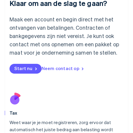
Deutsch
English
Klaar om aan de slag te gaan?
Litouwen
English
Luxemburg
Maak een account en begin direct met het
Français
Deutsch
English
ontvangen van betalingen. Contracten of
Maleisië
bankgegevens zijn niet vereist. Je kunt ook
English
简体中文
contact met ons opnemen om een pakket op
Malta
English
maat voor je onderneming samen te stellen.
Mexico
Español
English
Nederland
Start nu
Neem contact op
Nederlands
English
Nieuw-Zeeland
English
Noorwegen
English
Oostenrijk
Deutsch
English
Tax
Polen
English
Weet waar je je moet registreren, zorg ervoor dat
Portugal
automatisch het juiste bedrag aan belasting wordt