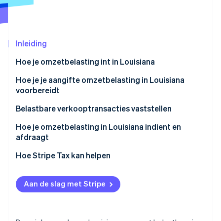
Oprichting van een start-up
Climate
Ecosysteem
CO₂-verwijdering
Inleiding
Partners
Identity
Stripe App Marketplace
Online identiteitsverificatie
Hoe je omzetbelasting int in Louisiana
Hoe je je aangifte omzetbelasting in Louisiana
voorbereidt
Belastbare verkooptransacties vaststellen
Stripe Sessions 2026
Ontdek hoe Stripe de economische infrastructuu
Vrijstellingen van omzetbelasting in Louisiana
Hoe je omzetbelasting in Louisiana indient en
Nu bekijken
verwerken
afdraagt
Aanvullende overwegingen
Hoe Stripe Tax kan helpen
Aan de slag met Stripe