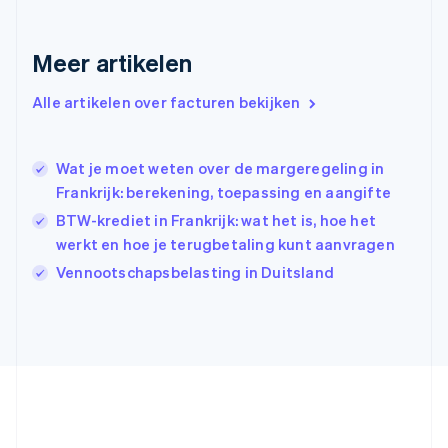
Français
English
Gibraltar
English
Meer artikelen
Griekenland
English
Alle artikelen over facturen bekijken
Hongarije
English
Hongkong SAR, China
Wat je moet weten over de margeregeling in
English
简体中文
Ierland
Frankrijk: berekening, toepassing en aangifte
English
BTW-krediet in Frankrijk: wat het is, hoe het
India
werkt en hoe je terugbetaling kunt aanvragen
English
Italië
Vennootschapsbelasting in Duitsland
Italiano
English
Japan
日本語
English
Kroatië
English
Italiano
Letland
English
Liechtenstein