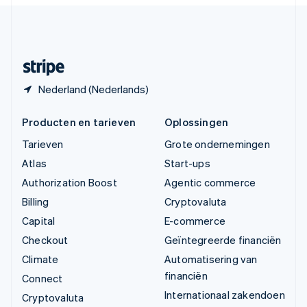
English
Español
简体中文
Zweden
Svenska
English
Zwitserland
Deutsch
Français
Italiano
English
Nederland (Nederlands)
Producten en tarieven
Oplossingen
Tarieven
Grote ondernemingen
Atlas
Start-ups
Authorization Boost
Agentic commerce
Billing
Cryptovaluta
Capital
E-commerce
Checkout
Geïntegreerde financiën
Climate
Automatisering van
financiën
Connect
Internationaal zakendoen
Cryptovaluta