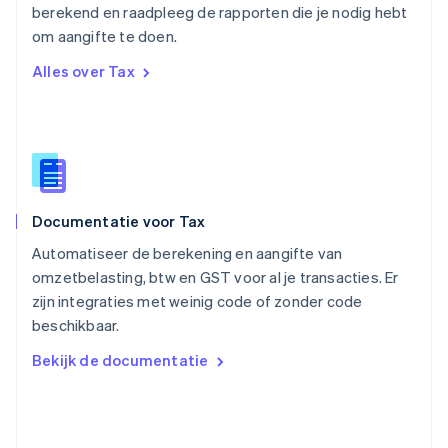
Português
English
berekend en raadpleeg de rapporten die je nodig hebt
Roemenië
om aangifte te doen.
English
Singapore
Alles over Tax
English
简体中文
Slovenië
English
Italiano
Slowakije
English
Spanje
Español
English
Documentatie voor Tax
Thailand
ไทย
English
Automatiseer de berekening en aangifte van
Tsjechië
omzetbelasting, btw en GST voor al je transacties. Er
English
zijn integraties met weinig code of zonder code
Vasteland van China
beschikbaar.
简体中文
English
Verenigd Koninkrijk
Bekijk de documentatie
English
Verenigde Arabische Emiraten
English
Verenigde Staten