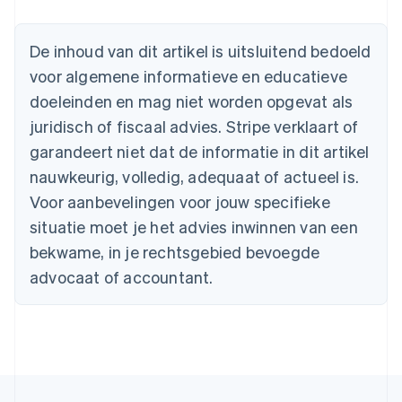
Australië
English
De inhoud van dit artikel is uitsluitend bedoeld
België
voor algemene informatieve en educatieve
Nederlands
Français
Deutsch
English
Brazilië
doeleinden en mag niet worden opgevat als
Português
English
juridisch of fiscaal advies. Stripe verklaart of
Bulgarije
garandeert niet dat de informatie in dit artikel
English
Canada
nauwkeurig, volledig, adequaat of actueel is.
English
Français
Voor aanbevelingen voor jouw specifieke
Cyprus
situatie moet je het advies inwinnen van een
English
Denemarken
bekwame, in je rechtsgebied bevoegde
English
advocaat of accountant.
Duitsland
Deutsch
English
Estland
English
Finland
English
Svenska
Frankrijk