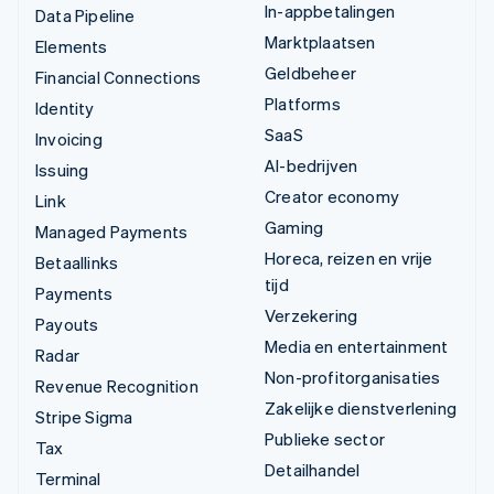
In-appbetalingen
Data Pipeline
Marktplaatsen
Elements
Geldbeheer
Financial Connections
Platforms
Identity
SaaS
Invoicing
AI-bedrijven
Issuing
Creator economy
Link
Gaming
Managed Payments
Horeca, reizen en vrije
Betaallinks
tijd
Payments
Verzekering
Payouts
Media en entertainment
Radar
Non-profitorganisaties
Revenue Recognition
Zakelijke dienstverlening
Stripe Sigma
Publieke sector
Tax
Detailhandel
Terminal