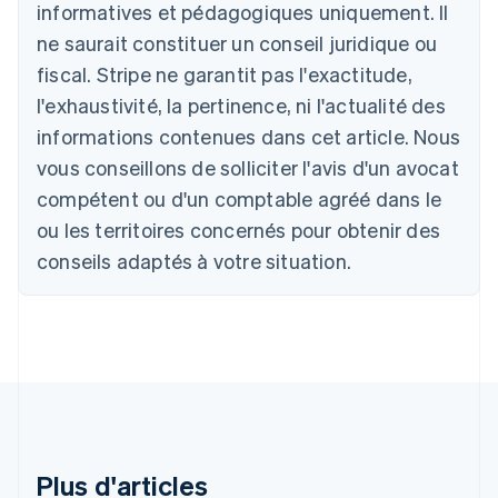
informatives et pédagogiques uniquement. Il
English
ne saurait constituer un conseil juridique ou
Autriche
Deutsch
English
fiscal. Stripe ne garantit pas l'exactitude,
Belgique
l'exhaustivité, la pertinence, ni l'actualité des
Nederlands
Français
Deutsch
English
Brésil
informations contenues dans cet article. Nous
Português
English
vous conseillons de solliciter l'avis d'un avocat
Bulgarie
compétent ou d'un comptable agréé dans le
English
Canada
ou les territoires concernés pour obtenir des
English
Français
conseils adaptés à votre situation.
Chine continentale
简体中文
English
Chypre
English
Croatie
English
Italiano
Danemark
English
Émirats arabes unis
English
Plus d'articles
Espagne