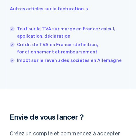
Español
English
Autres articles sur la facturation
Estonie
English
États-Unis
Tout sur la TVA sur marge en France : calcul,
English
Español
简体中文
application, déclaration
Finlande
English
Svenska
Crédit de TVA en France : définition,
France
fonctionnement et remboursement
Français
English
Impôt sur le revenu des sociétés en Allemagne
Gibraltar
English
Grèce
English
Hongrie
English
Inde
English
Irlande
Envie de vous lancer ?
English
Italie
Italiano
English
Créez un compte et commencez à accepter
Japon