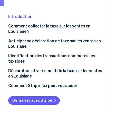
Découvrez les prochaines évolutions
Commerce en ligne
Radar
Prévention de la fraude
Introduction
Écosystème
Atlas
Comment collecter la taxe sur les ventes en
Constitution de start-up
Louisiane ?
Partenaires
Climate
Stripe App Marketplace
Anticiper sa déclaration de taxe sur les ventes en
Élimination du carbone
Louisiane
Identity
Vérification de l'identité
Identification des transactions commerciales
taxables
Comment gérer les exonérations de taxe sur les
Déclaration et versement de la taxe sur les ventes
ventes en Louisiane
en Louisiane
Stripe Sessions 2026
Autres considérations
Comment Stripe Tax peut vous aider
Découvrez comment Stripe construit l’infrastructure écono
Regarder la vidéo
Démarrer avec Stripe