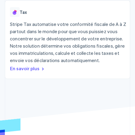
UI flexibles
Recognition
l’application
Gérer des
Moyens de
Comptabilité
Entreprise
Marketplaces
abonnements
Tax
paiement
automatisée
Gestion financière
Proposer une
Accès à plus
Stripe Sigma
Feuille de route
Plateformes
facturation à l'usage
de 125
Stripe Tax automatise votre conformité fiscale de A à Z
Rapports
produits
SaaS
Émettre des cartes
Terminal
personnalisés
Sessions : conférence
partout dans le monde pour que vous puissiez vous
bancaires adossées à
Paiements en
Data Pipeline
annuelle
des stablecoins
concentrer sur le développement de votre entreprise.
personne
Synchronisation
Carrières
Fournir et gérer des
Notre solution détermine vos obligations fiscales, gère
Authorization
des données
Communiqués de
services avec des
Par secteur
Boost
presse
vos immatriculations, calcule et collecte les taxes et
agents
Acceptation
Stripe Press
envoie vos déclarations automatiquement.
optimisée
Entreprises d'IA
En savoir plus
Link
Économie des
Paiements
créateurs
Ressources
Jeux
accélérés
Contact
Hôtellerie, voyages et
Financial
loisirs
Intégrations
Connections
Contacter notre équipe
Assurance
d'applications
Comptes
Médias et
Exemples de code
financiers
Devenir partenaire
divertissements
Blog des développeurs
associés
Organisations à but
non lucratif
État de l'API
Services aux
Plus
entreprises
Product roadmap
Secteur public