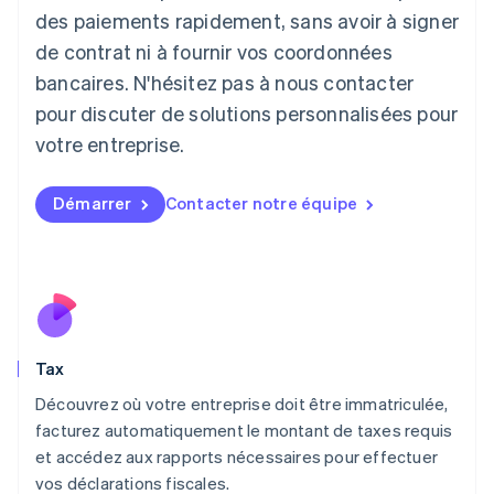
日本語
English
des paiements rapidement, sans avoir à signer
Lettonie
de contrat ni à fournir vos coordonnées
English
bancaires. N'hésitez pas à nous contacter
Liechtenstein
pour discuter de solutions personnalisées pour
Deutsch
English
Lituanie
votre entreprise.
English
Luxembourg
Français
Deutsch
English
Démarrer
Contacter notre équipe
Malaisie
English
简体中文
Malte
English
Mexique
Español
English
Norvège
Tax
English
Nouvelle-Zélande
Découvrez où votre entreprise doit être immatriculée,
English
facturez automatiquement le montant de taxes requis
Pays-Bas
et accédez aux rapports nécessaires pour effectuer
Nederlands
English
vos déclarations fiscales.
Pologne